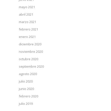
mayo 2021
abril 2021
marzo 2021
febrero 2021
enero 2021
diciembre 2020
noviembre 2020
octubre 2020
septiembre 2020
agosto 2020
julio 2020
junio 2020
febrero 2020
julio 2019