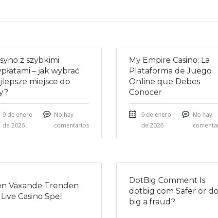
syno z szybkimi
My Empire Casino: La
płatami – jak wybrać
Plataforma de Juego
jlepsze miejsce do
Online que Debes
y?
Conocer
9 de enero
No hay
9 de enero
No hay
de 2026
comentarios
de 2026
comenta
DotBig Comment Is
n Växande Trenden
dotbig com Safer or do
 Live Casino Spel
big a fraud?