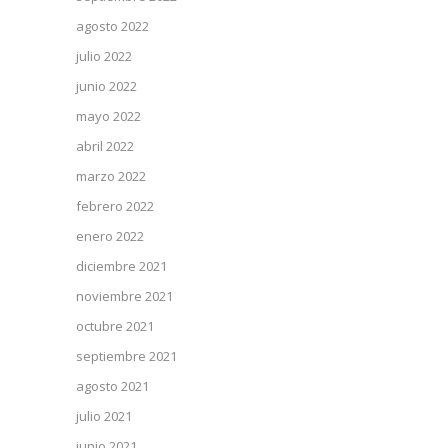
agosto 2022
julio 2022
junio 2022
mayo 2022
abril 2022
marzo 2022
febrero 2022
enero 2022
diciembre 2021
noviembre 2021
octubre 2021
septiembre 2021
agosto 2021
julio 2021
junio 2021