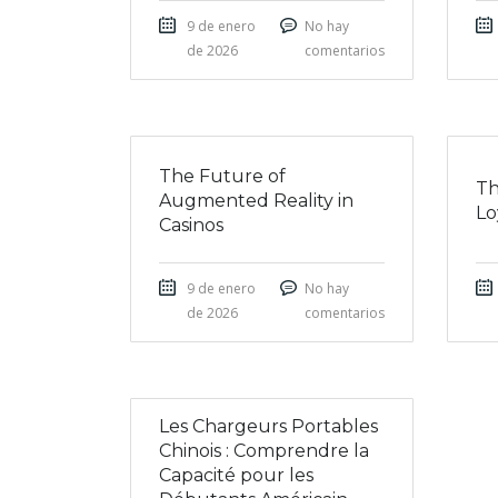
9 de enero
No hay
de 2026
comentarios
The Future of
Th
Augmented Reality in
Lo
Casinos
9 de enero
No hay
de 2026
comentarios
Les Chargeurs Portables
Chinois : Comprendre la
Capacité pour les