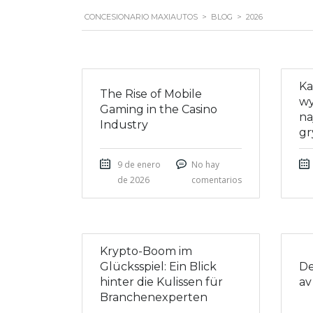
CONCESIONARIO MAXIAUTOS
>
BLOG
>
2026
Ka
The Rise of Mobile
wy
Gaming in the Casino
na
Industry
gr
9 de enero
No hay
de 2026
comentarios
Krypto-Boom im
Glücksspiel: Ein Blick
De
hinter die Kulissen für
av
Branchenexperten