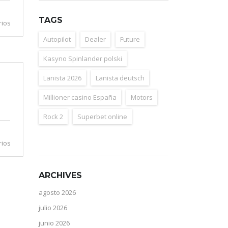
TAGS
rios
Autopilot
Dealer
Future
Kasyno Spinlander polski
Lanista 2026
Lanista deutsch
Millioner casino España
Motors
Rock 2
Superbet online
rios
ARCHIVES
agosto 2026
julio 2026
junio 2026