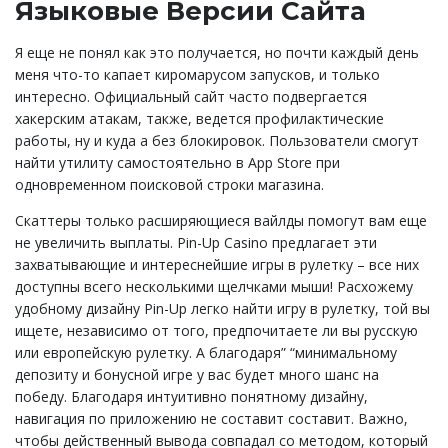
Языковые Версии Сайта
Я еще не понял как это получается, но почти каждый день
меня что-то капает киромарусом запусков, и только
интересно. Официальный сайт часто подвергается
хакерским атакам, также, ведется профилактические
работы, ну и куда а без блокировок. Пользователи смогут
найти утилиту самостоятельно в App Store при
одновременном поисковой строки магазина.
Скаттеры только расширяющиеся вайлды помогут вам еще
не увеличить выплаты. Pin-Up Casino предлагает эти
захватывающие и интереснейшие игры в рулетку – все них
доступны всего несколькими щелчками мыши! Расхожему
удобному дизайну Pin-Up легко найти игру в рулетку, той вы
ищете, независимо от того, предпочитаете ли вы русскую
или европейскую рулетку. А благодаря” “минимальному
депозиту и бонусной игре у вас будет много шанс на
победу. Благодаря интуитивно понятному дизайну,
навигация по приложению не составит составит. Важно,
чтобы действенный вывода совпадал со методом, который