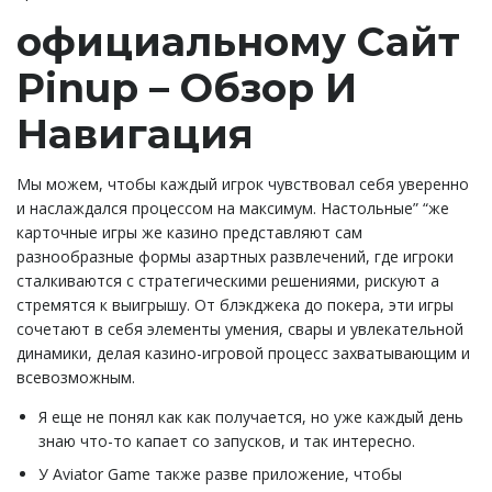
официальному Сайт
Pinup – Обзор И
Навигация
Мы можем, чтобы каждый игрок чувствовал себя уверенно
и наслаждался процессом на максимум. Настольные” “же
карточные игры же казино представляют сам
разнообразные формы азартных развлечений, где игроки
сталкиваются с стратегическими решениями, рискуют а
стремятся к выигрышу. От блэкджека до покера, эти игры
сочетают в себя элементы умения, свары и увлекательной
динамики, делая казино-игровой процесс захватывающим и
всевозможным.
Я еще не понял как как получается, но уже каждый день
знаю что-то капает со запусков, и так интересно.
У Aviator Game также разве приложение, чтобы