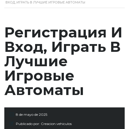
ВХОД, ИГРАТЬ В ЛУЧШИЕ ИГРОВЫЕ АВТОМАТЫ
Регистрация И
Вход, Играть В
Лучшие
Игровые
Автоматы
8 de mayo de 2025
Publicado por:
Creacion.vehiculos