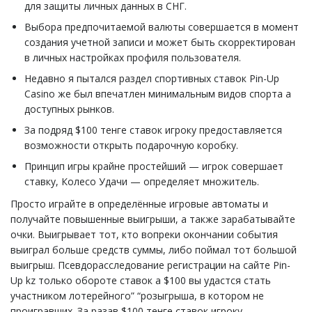
для защиты личных данных в СНГ.
Выбора предпочитаемой валюты совершается в момент
создания учетной записи и может быть скорректирован
в личных настройках профиля пользователя.
Недавно я пытался раздел спортивных ставок Pin-Up
Casino же был впечатлен минимальным видов спорта а
доступных рынков.
За подряд $100 тенге ставок игроку предоставляется
возможности открыть подарочную коробку.
Принцип игры крайне простейший — игрок совершает
ставку, Колесо Удачи — определяет множитель.
Просто играйте в определённые игровые автоматы и
получайте повышенные выигрыши, а также зарабатывайте
очки. Выигрывает тот, кто вопреки окончании события
выиграл больше средств суммы, либо поймал тот большой
выигрыш. Псевдорасследование регистрации на сайте Pin-
Up kz только обороте ставок а $100 вы удастся стать
участником лотерейного” “розыгрыша, в котором не
проигравших. За разав $100 тенге ставок игроку