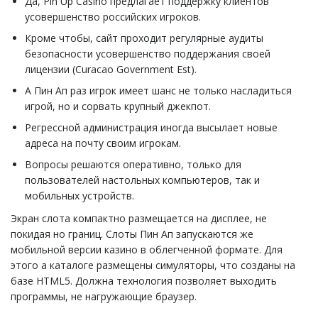
Да, Pin Up Casino предлагает поддержку клиентов
усовершенство российских игроков.
Кроме чтобы, сайт проходит регулярные аудиты
безопасности усовершенство поддержания своей
лицензии (Curacao Government Est).
А Пин Ап раз игрок имеет шанс не только насладиться
игрой, но и сорвать крупный джекпот.
Регрессной администрация иногда высылает новые
адреса на почту своим игрокам.
Вопросы решаются оперативно, только для
пользователей настольных компьютеров, так и
мобильных устройств.
Экран слота компактно размещается на дисплее, не
покидая но границ. Слоты Пин Ап запускаются же
мобильной версии казино в облегченной формате. Для
этого а каталоге размещены симуляторы, что созданы на
базе HTML5. Должна технология позволяет выходить
программы, не нагружающие браузер.