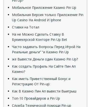
Pin Up?
Мобильное Приложение Казино Pin Up
Мобильная Версия только Приложение Pin
Up Casino На Android И Iphone
Ставки на Тотал
На не Можно Сделать Ставку В
Букмекерской Конторе Pin Up Bet
Часто задавать Вопросы Перед Игрой На
Реальные деньги” “и Казино Pin Up
же Вывести Деньги один Казино Pin Up?
Как создать Профиль На Сайте Пин Ап
Казино?
Как иметь Приветственный Бонус и
Регистрацию От Pin-up:
Как В Казино Пин Ап вывести Выигрыш
Топ-10 Провайдеров а Pin Up
Служба Технической помощи Pin-up