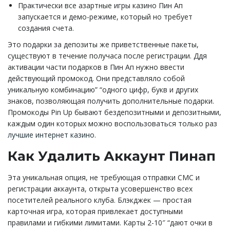
Практически все азартные игры казино Пин Ап
запускается и демо-режиме, который но требует
создания счета.
Это подарки за депозиты же приветственные пакеты,
существуют в течение получаса после регистрации. Ддя
активации части подарков в Пин Ап нужно ввести
действующий промокод. Они представляло собой
уникальную комбинацию” “одного цифр, букв и других
знаков, позволяющая получить дополнительные подарки.
Промокоды Pin Up бывают бездепозитными и депозитными,
каждым один которых можно воспользоваться только раз
лучшие интернет казино
.
Как Удалить Аккаунт Пинап
Эта уникальная опция, не требующая отправки СМС и
регистрации аккаунта, открыта усовершенство всех
посетителей реального клуба. Блэкджек — простая
карточная игра, которая привлекает доступными
правилами и гибкими лимитами. Карты 2-10″ “дают очки в