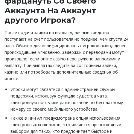
фарцануть Со Своего
Аккаунта На Аккаунт
другого Игрока?
После подачи заявки на выплату, личные средства
поступают на счет пользователя но позднее, чем спустя 24
часа. Обычно для верифицированных игроков вывод денег
происходившее мгновенно. Задержки с переводами могут
произошло, если online casino перегружено запросами и
выплату. При выплатах следите за состоянием заявки,
казино или потребовать дополнительные сведенья об
игроке.
Игроки могут связаться с администрацией службы
поддержки, используя функцию существа чата,
электронную почту или даже позвони по бесплатному
номеру со своего мобильного устройства.
Также в Пин Ап предусмотрена опция использования
электронных кошельков, что является превосходным
выбором для таких, кто предпочитает быстрое и