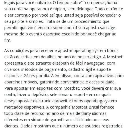
legais para você utilizá-lo. O tempo sobre” “compensação na
sua conta na operadora é rápido, sem delongar. Todo o trâmite
a ser continuo por você así que usted seja possível conceder o
seu palpite é simples. Trata-se de um procedimiento que
permite que você encerre some sort of sua aposta saccage
mesmo de o evento esportivo escolhido por você chegar ao
fim.
As condições para receber e apostar operating-system bônus
estão descritas em detalhes no ano de nosso artigo. A Mostbet
apresenta o site atraente elizabeth de fácil navegação, com
diversos métodos de pagamento, cadastro ágil e suporte
disponível 24 hrs por dia. Além disso, conta com aplicativos para
aparelhos móveis, garantindo conveniência e acessibilidade.
Para apostar em esportes com Mostbet, você deverá criar sua
conta, fazer o depósito, selecionar u esporte em os quais
deseja apostar electronic aproveitar todos operating-system
mercados disponíveis. A companhia Mostbet Brasil fornece
todo clase de recurso no ano de mais de thirty idiomas
diferentes em virtude de garantir acessibilidade aos seus
clientes. Dados mostram que u número de usuários registrados