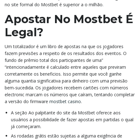
no site formal do Mostbet é superior a o milhão.
Apostar No Mostbet É
Legal?
Um totalizador é um libro de apostas na que os jogadores
fazem previsões a respeito de os resultados dos eventos. O
fundo de prêmio total dos participantes de uma”
“intencionadamente é calculado entre aqueles que previram
corretamente os beneficios. Isso permite que você ganhe
alguma quantia significativa para dinheiro com uma previsão
bem-sucedida. Os jogadores recebem cartões com números
electronic marcam os números que caíram, tentando completar
a versão do firmware
mostbet casino
.
A seção Ao palpitante do site da Mostbet oferece aos
usuários a possibilidade de fazer apostas em partidas o qual
já começaram.
As rodadas grátis estão sujeitas a alguma exigência de