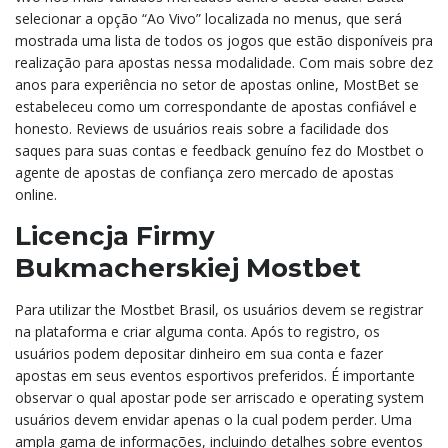
selecionar a opção “Ao Vivo” localizada no menus, que será
mostrada uma lista de todos os jogos que estão disponíveis pra
realização para apostas nessa modalidade. Com mais sobre dez
anos para experiência no setor de apostas online, MostBet se
estabeleceu como um correspondante de apostas confiável e
honesto. Reviews de usuários reais sobre a facilidade dos
saques para suas contas e feedback genuíno fez do Mostbet o
agente de apostas de confiança zero mercado de apostas
online.
Licencja Firmy
Bukmacherskiej Mostbet
Para utilizar the Mostbet Brasil, os usuários devem se registrar
na plataforma e criar alguma conta. Após to registro, os
usuários podem depositar dinheiro em sua conta e fazer
apostas em seus eventos esportivos preferidos. É importante
observar o qual apostar pode ser arriscado e operating system
usuários devem envidar apenas o la cual podem perder. Uma
ampla gama de informações, incluindo detalhes sobre eventos