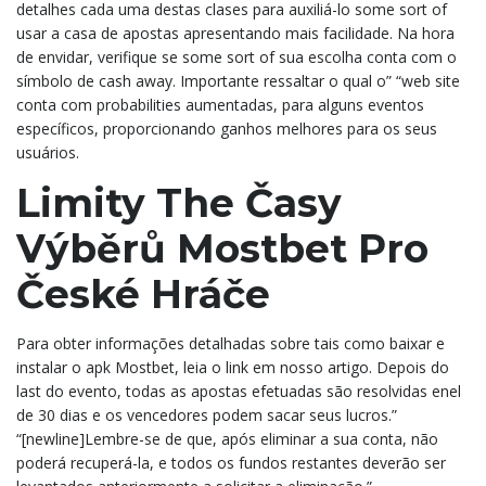
detalhes cada uma destas clases para auxiliá-lo some sort of
usar a casa de apostas apresentando mais facilidade. Na hora
de envidar, verifique se some sort of sua escolha conta com o
símbolo de cash away. Importante ressaltar o qual o” “web site
conta com probabilities aumentadas, para alguns eventos
específicos, proporcionando ganhos melhores para os seus
usuários.
Limity The Časy
Výběrů Mostbet Pro
České Hráče
Para obter informações detalhadas sobre tais como baixar e
instalar o apk Mostbet, leia o link em nosso artigo. Depois do
last do evento, todas as apostas efetuadas são resolvidas enel
de 30 dias e os vencedores podem sacar seus lucros.”
“[newline]Lembre-se de que, após eliminar a sua conta, não
poderá recuperá-la, e todos os fundos restantes deverão ser