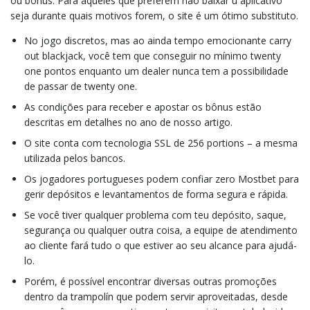
ou bônus. Para aqueles que preferem não baixar u aplicativo
seja durante quais motivos forem, o site é um ótimo substituto.
No jogo discretos, mas ao ainda tempo emocionante carry
out blackjack, você tem que conseguir no mínimo twenty
one pontos enquanto um dealer nunca tem a possibilidade
de passar de twenty one.
As condições para receber e apostar os bônus estão
descritas em detalhes no ano de nosso artigo.
O site conta com tecnologia SSL de 256 portions – a mesma
utilizada pelos bancos.
Os jogadores portugueses podem confiar zero Mostbet para
gerir depósitos e levantamentos de forma segura e rápida.
Se você tiver qualquer problema com teu depósito, saque,
segurança ou qualquer outra coisa, a equipe de atendimento
ao cliente fará tudo o que estiver ao seu alcance para ajudá-
lo.
Porém, é possível encontrar diversas outras promoções
dentro da trampolín que podem servir aproveitadas, desde