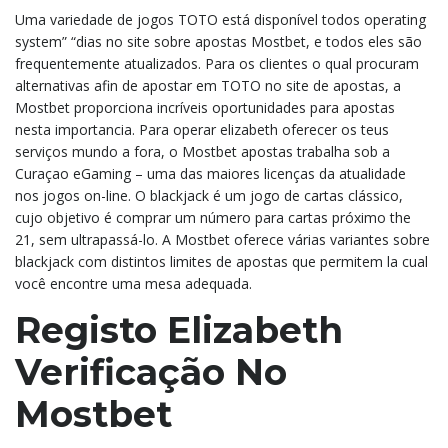
Uma variedade de jogos TOTO está disponível todos operating
system” “dias no site sobre apostas Mostbet, e todos eles são
frequentemente atualizados. Para os clientes o qual procuram
alternativas afin de apostar em TOTO no site de apostas, a
Mostbet proporciona incríveis oportunidades para apostas
nesta importancia. Para operar elizabeth oferecer os teus
serviços mundo a fora, o Mostbet apostas trabalha sob a
Curaçao eGaming – uma das maiores licenças da atualidade
nos jogos on-line. O blackjack é um jogo de cartas clássico,
cujo objetivo é comprar um número para cartas próximo the
21, sem ultrapassá-lo. A Mostbet oferece várias variantes sobre
blackjack com distintos limites de apostas que permitem la cual
você encontre uma mesa adequada.
Registo Elizabeth
Verificação No
Mostbet