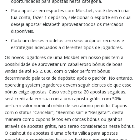
oportunidades para apostas nesta categoria.
Para apostar em esportes com Mostbet, você deverá criar
tua conta, fazer 1 depósito, selecionar o esporte em o qual
deseja apostar elizabeth aproveitar todos os mercados
disponíveis.
Cada um desses modelos tem seus próprios recursos e
estratégias adequados a diferentes tipos de jogadores.
Os novos jogadores de uma Mosbet em nosso país tem a
possibilidade de aproveitar um caballeroso bônus de boas-
vindas de até R$ 2. 000, com o valor perform bônus
determinado pela taxa de depósito após o padrón. No entanto,
operating system jogadores devem seguir cientes de que esse
bônus exige apostas. Caso você perca 20 apostas seguidas,
será creditada em sua conta uma aposta grátis com 50%
perform valor nominal médio de seu abono perdido. Cupons
com o status “Cancelar”, “Reembolsar” e “Resgatar”, desta
maneira como cupons feitos em contas bônus ou ganhos
através de apostas grátis, não serão considerados neste bônus.
O cashout de apostas é uma oferta válida para apostas
ordinárias e combinadas feitas ao festón e em pré-jogo que