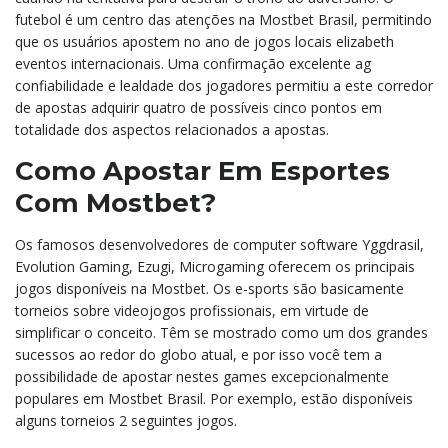
futebol é um centro das atenções na Mostbet Brasil, permitindo
que os usuários apostem no ano de jogos locais elizabeth
eventos internacionais. Uma confirmação excelente ag
confiabilidade e lealdade dos jogadores permitiu a este corredor
de apostas adquirir quatro de possíveis cinco pontos em
totalidade dos aspectos relacionados a apostas.
Como Apostar Em Esportes
Com Mostbet?
Os famosos desenvolvedores de computer software Yggdrasil,
Evolution Gaming, Ezugi, Microgaming oferecem os principais
jogos disponíveis na Mostbet. Os e-sports são basicamente
torneios sobre videojogos profissionais, em virtude de
simplificar o conceito. Têm se mostrado como um dos grandes
sucessos ao redor do globo atual, e por isso você tem a
possibilidade de apostar nestes games excepcionalmente
populares em Mostbet Brasil. Por exemplo, estão disponíveis
alguns torneios 2 seguintes jogos.