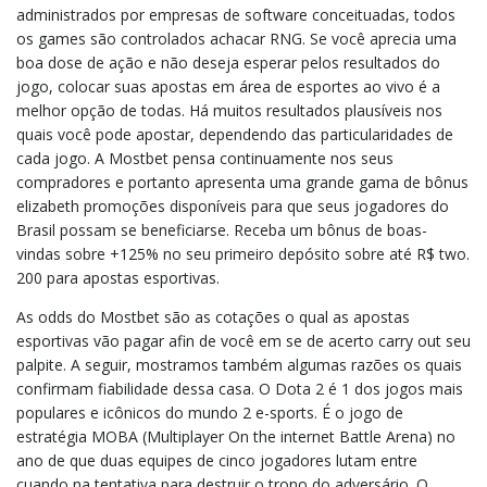
administrados por empresas de software conceituadas, todos
os games são controlados achacar RNG. Se você aprecia uma
boa dose de ação e não deseja esperar pelos resultados do
jogo, colocar suas apostas em área de esportes ao vivo é a
melhor opção de todas. Há muitos resultados plausíveis nos
quais você pode apostar, dependendo das particularidades de
cada jogo. A Mostbet pensa continuamente nos seus
compradores e portanto apresenta uma grande gama de bônus
elizabeth promoções disponíveis para que seus jogadores do
Brasil possam se beneficiarse. Receba um bônus de boas-
vindas sobre +125% no seu primeiro depósito sobre até R$ two.
200 para apostas esportivas.
As odds do Mostbet são as cotações o qual as apostas
esportivas vão pagar afin de você em se de acerto carry out seu
palpite. A seguir, mostramos também algumas razões os quais
confirmam fiabilidade dessa casa. O Dota 2 é 1 dos jogos mais
populares e icônicos do mundo 2 e-sports. É o jogo de
estratégia MOBA (Multiplayer On the internet Battle Arena) no
ano de que duas equipes de cinco jogadores lutam entre
cuando na tentativa para destruir o trono do adversário. O