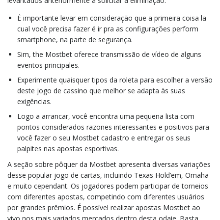
levantados anteriormente a solicitar a eliminação.”
É importante levar em consideração que a primeira coisa la
cual você precisa fazer é ir pra as configurações perform
smartphone, na parte de segurança.
Sim, the Mostbet oferece transmissão de vídeo de alguns
eventos principales.
Experimente quaisquer tipos da roleta para escolher a versão
deste jogo de cassino que melhor se adapta às suas
exigências.
Logo a arrancar, você encontra uma pequena lista com
pontos considerados razones interessantes e positivos para
você fazer o seu Mostbet cadastro e entregar os seus
palpites nas apostas esportivas.
A seção sobre pôquer da Mostbet apresenta diversas variações
desse popular jogo de cartas, incluindo Texas Hold’em, Omaha
e muito cependant. Os jogadores podem participar de torneios
com diferentes apostas, competindo com diferentes usuários
por grandes prêmios. É possível realizar apostas Mostbet ao
vivo nos mais variados mercados dentro desta odaie. Basta