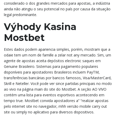
considerado o dos grandes mercados para apostas, a indústria
ainda não atingiu o seu potencial no país por causa da situação
legal predominante.
Výhody Kasina
Mostbet
Estes dados podem apariencia simples, porém, mostram que a
odaie tem um nom de famille a zelar not any mercado. Sim, um
agente de apostas aceita depósitos electronic saques em
Genuine Brasileiro. Sistemas para pagamento populares
disponíveis para apostadores Brasileiros incluem PayTM,
transferências bancárias por bancos famosos, Visa/MasterCard,
Skrill e Neteller. Você pode ver since partidas principais no modo
ao vivo na página main do site do Mostbet. A seção AO VIVO
contém uma lista para eventos esportivos acontecendo em
tempo true. Mostbet convida apostadores a” “realizar apostas
pelo internet site no navegador, mhh versão mobile carry out
site ou simply no aplicativo para diversos dispositivos.