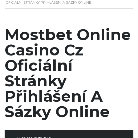
OFICIÁLNÍ STRÁNKY PŘIHLÁŠENÍ A SÁZKY ONLINE
Mostbet Online
Casino Cz
Oficiální
Stránky
Přihlášení A
Sázky Online
14 de mayo de 2025