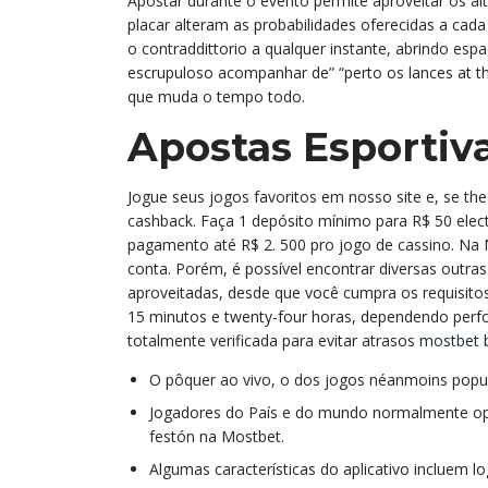
Apostar durante o evento permite aproveitar os al
placar alteram as probabilidades oferecidas a cad
o contraddittorio a qualquer instante, abrindo esp
escrupuloso acompanhar de” “perto os lances at t
que muda o tempo todo.
Apostas Esportiv
Jogue seus jogos favoritos em nosso site e, se th
cashback. Faça 1 depósito mínimo para R$ 50 ele
pagamento até R$ 2. 500 pro jogo de cassino. Na M
conta. Porém, é possível encontrar diversas outr
aproveitadas, desde que você cumpra os requisito
15 minutos e twenty-four horas, dependendo perfo
totalmente verificada para evitar atrasos
mostbet b
O pôquer ao vivo, o dos jogos néanmoins popul
Jogadores do País e do mundo normalmente opt
festón na Mostbet.
Algumas características do aplicativo incluem l