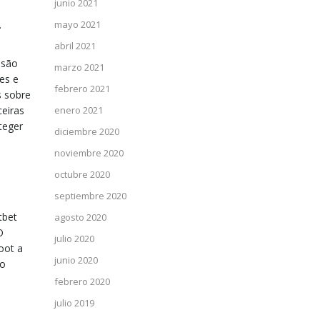
junio 2021
.
mayo 2021
abril 2021
 são
marzo 2021
es e
febrero 2021
s sobre
ceiras
enero 2021
teger
diciembre 2020
noviembre 2020
octubre 2020
septiembre 2020
tbet
agosto 2020
O
julio 2020
oot a
junio 2020
no
febrero 2020
julio 2019