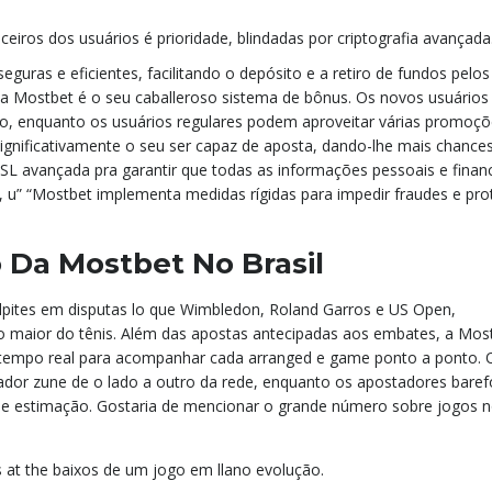
eiros dos usuários é prioridade, blindadas por criptografia avançada
guras e eficientes, facilitando o depósito e a retiro de fundos pelos
 da Mostbet é o seu caballeroso sistema de bônus. Os novos usuários
o, enquanto os usuários regulares podem aproveitar várias promoçõ
gnificativamente o seu ser capaz de aposta, dando-lhe mais chance
SL avançada pra garantir que todas as informações pessoais e finan
 u” “Mostbet implementa medidas rígidas para impedir fraudes e pro
Da Mostbet No Brasil
alpites em disputas lo que Wimbledon, Roland Garros e US Open,
 maior do tênis. Além das apostas antecipadas aos embates, a Mos
 tempo real para acompanhar cada arranged e game ponto a ponto. 
dor zune de o lado a outro da rede, enquanto os apostadores baref
s de estimação. Gostaria de mencionar o grande número sobre jogos 
s at the baixos de um jogo em llano evolução.