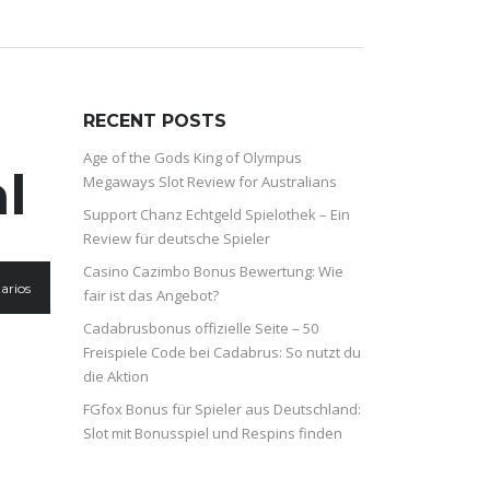
RECENT POSTS
Age of the Gods King of Olympus
l
Megaways Slot Review for Australians
Support Chanz Echtgeld Spielothek – Ein
Review für deutsche Spieler
Casino Cazimbo Bonus Bewertung: Wie
arios
fair ist das Angebot?
Cadabrusbonus offizielle Seite – 50
Freispiele Code bei Cadabrus: So nutzt du
die Aktion
FGfox Bonus für Spieler aus Deutschland:
Slot mit Bonusspiel und Respins finden