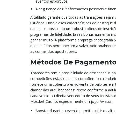
eventos esportivos.
A segurança das” “informações pessoais e financ
A tablado garante que todas as transações sejam se
usuários. Uma dieses características de destaque
recebidos possuindo um robusto bônus de inscriçã
programas de fidelidade. Esses bônus aumentam si
ganhar muito. A plataforma emprega criptografia S
dos usuários permaneçam a salvo. Adicionalmente,
as contas dos apostadores.
Métodos De Pagamento 
Torcedores tem a possibilidade de arriscar seus p
competições estas os quais compõem o calendário
fornece uma cobertura envolvente de palpites em
clamor das arquibancadas” “ecoa conforme a adula
cada voleio ou direita vencedora de seus tenista
Mostbet Casino, especialmente um jogo Aviator.
Apostar durante u evento permite curtir os alto