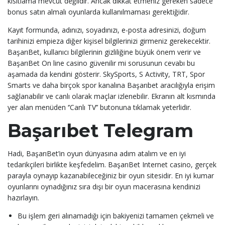
kısıtlama mevcut değildir. Ancak dikkat etmeniz gereken sadece
bonus satın almalı oyunlarda kullanılmaması gerektiğidir.
Kayıt formunda, adınızı, soyadınızı, e-posta adresinizi, doğum
tarihinizi empieza diğer kişisel bilgilerinizi girmeniz gerekecektir.
BaşarıBet, kullanıcı bilgilerinin gizliliğine büyük önem verir ve
BaşarıBet On line casino güvenilir mi sorusunun cevabı bu
aşamada da kendini gösterir. SkySports, S Activity, TRT, Spor
Smarts ve daha birçok spor kanalına Başarıbet aracılığıyla erişim
sağlanabilir ve canlı olarak maçlar izlenebilir. Ekranın alt kısmında
yer alan menüden ‘’Canlı TV’’ butonuna tıklamak yeterlidir.
Başarıbet Telegram
Hadi, BaşarıBet’in oyun dünyasına adım atalım ve en iyi
tedarikçileri birlikte keşfedelim. BaşarıBet Internet casino, gerçek
parayla oynayıp kazanabileceğiniz bir oyun sitesidir. En iyi kumar
oyunlarını oynadığınız sıra dışı bir oyun macerasına kendinizi
hazırlayın.
Bu işlem geri alınamadığı için bakiyenizi tamamen çekmeli ve