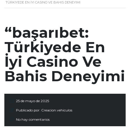
TÜRKIYEDE EN İYI CASINO VE BAHIS DENEYIMI
“başarıbet:
Türkiyede En
İyi Casino Ve
Bahis Deneyimi
25 de mayo de 2025
Publicado por:
Creacion.vehiculos
No hay comentarios