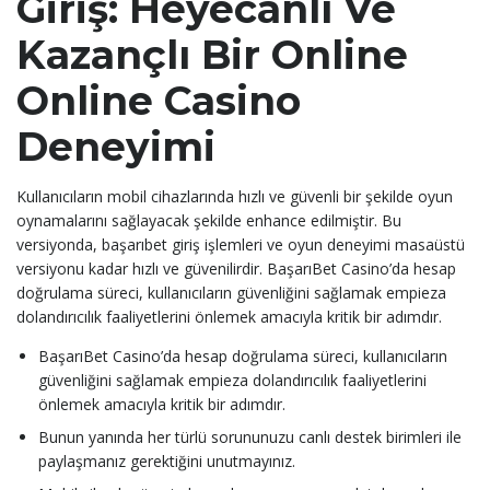
Giriş: Heyecanlı Ve
Kazançlı Bir Online
Online Casino
Deneyimi
Kullanıcıların mobil cihazlarında hızlı ve güvenli bir şekilde oyun
oynamalarını sağlayacak şekilde enhance edilmiştir. Bu
versiyonda, başarıbet giriş işlemleri ve oyun deneyimi masaüstü
versiyonu kadar hızlı ve güvenilirdir. BaşarıBet Casino’da hesap
doğrulama süreci, kullanıcıların güvenliğini sağlamak empieza
dolandırıcılık faaliyetlerini önlemek amacıyla kritik bir adımdır.
BaşarıBet Casino’da hesap doğrulama süreci, kullanıcıların
güvenliğini sağlamak empieza dolandırıcılık faaliyetlerini
önlemek amacıyla kritik bir adımdır.
Bunun yanında her türlü sorununuzu canlı destek birimleri ile
paylaşmanız gerektiğini unutmayınız.