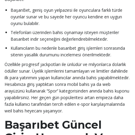
BaşarıBet, geniş oyun yelpazesi ile oyunculara farklı türde
oyunlar sunar ve bu sayede her oyuncu kendine en uygun
oyunu bulabilir.
Telefonları üzerinden bahis oynamayı isteyen müşteriler
Basaribet indir seçeneğini değerlendirebilmektedir.
Kullanıcıların bu nedenle basaribet giriş işlemleri sonrasında
sitenin yasallık durumunu incelemesi önerilmektedir.
Özellikle progresif jackpotları ile ünlüdür ve milyonlarca dolarlık
ödüller sunar. Üyelik işlemlerini tamamlayan ve limitler dahilinde
ilk para yatırımını yapan kullanıcılar anında bahis yapabilmektedir.
Hesabınıza giriş yaptıktan sonra mobil bahis ya da web
arayüzünü kullanarak ‘’Spor’’ kategorisinden anında bahis kuponu
yapabilirsiniz. Her geçen gün popüleritesi artan empieza daha
fazla kullanıcı tarafından tercih edilen e-spor karşılaşmalarında
weil bahis heyecanı yaşanıyor.
Başarıbet Güncel