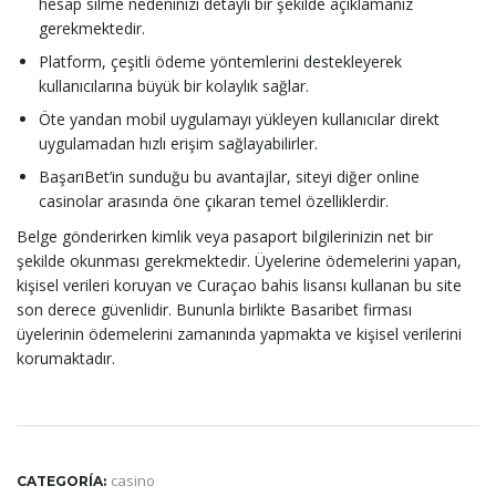
hesap silme nedeninizi detaylı bir şekilde açıklamanız
gerekmektedir.
Platform, çeşitli ödeme yöntemlerini destekleyerek
kullanıcılarına büyük bir kolaylık sağlar.
Öte yandan mobil uygulamayı yükleyen kullanıcılar direkt
uygulamadan hızlı erişim sağlayabilirler.
BaşarıBet’in sunduğu bu avantajlar, siteyi diğer online
casinolar arasında öne çıkaran temel özelliklerdir.
Belge gönderirken kimlik veya pasaport bilgilerinizin net bir
şekilde okunması gerekmektedir. Üyelerine ödemelerini yapan,
kişisel verileri koruyan ve Curaçao bahis lisansı kullanan bu site
son derece güvenlidir. Bununla birlikte Basaribet firması
üyelerinin ödemelerini zamanında yapmakta ve kişisel verilerini
korumaktadır.
casino
CATEGORÍA: