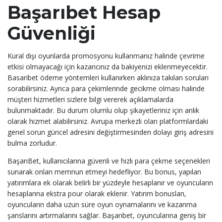
Başarıbet Hesap
Güvenliği
Kural dışı oyunlarda promosyonu kullanmanız halinde çevrime
etkisi olmayacağı için kazancınız da bakiyenizi eklenmeyecektir.
Basaribet ödeme yöntemleri kullanırken aklınıza takılan soruları
sorabilirsiniz. Ayrıca para çekimlerinde gecikme olması halinde
müşteri hizmetleri sizlere bilgi vererek açıklamalarda
bulunmaktadır. Bu durum olumlu olup şikayetleriniz için anlık
olarak hizmet alabilirsiniz. Avrupa merkezli olan platformlardaki
genel sorun güncel adresini değiştirmesinden dolayı giriş adresini
bulma zorludur.
BaşarıBet, kullanıcılarına güvenli ve hızlı para çekme seçenekleri
sunarak onları memnun etmeyi hedefliyor. Bu bonus, yapılan
yatırımlara ek olarak belirli bir yüzdeyle hesaplanır ve oyuncuların
hesaplarına ekstra pour olarak eklenir. Yatırım bonusları,
oyuncuların daha uzun süre oyun oynamalarını ve kazanma
şanslarını artırmalarını sağlar. Başarıbet, oyuncularına geniş bir