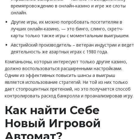
времяпровождению в онлайн-казино и игре же слоты
онлайн.
Другие игры, их можно попробовать посетителям в
лучших онлайн-казино, — это бинго, слинго, скретч-
карты только также игры с моментальным выигрышем.
Австрийский производитель – ветеран индустрии и ведет
деятельность же азартных играх с 1980 года.
Компаньоны, которых интересуют только другие казино,
должно воспользоваться расширенными настройками.
Одним из эффективных повысить шансы а выигрыш
является использование стратегий. Ни той из них только
дает стопроцентных претензий, но это получается способ
контролировать расход банкролла и проанализировав игру.
Как найти Себе
Новый Игровой
Автомат?