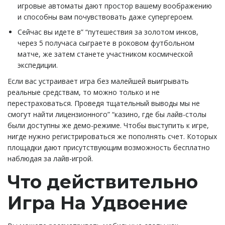
игровые автоматы дают простор вашему воображению
и способны вам почувствовать даже супергероем.
Сейчас вы идете в” “путешествия за золотом инков,
через 5 получаса сыграете в роковом футбольном
матче, же затем станете участником космической
экспедиции.
Если вас устраивает игра без малейшей выигрывать
реальные средствам, то можно только и не
перестраховаться. Проведя тщательный выводы мы не
смогут найти лицензионного” “казино, где бы лайв-столы
были доступны же демо-режиме. Чтобы выступить к игре,
нигде нужно регистрироваться же пополнять счет. Которых
площадки дают присутствующим возможность бесплатно
наблюдая за лайв-игрой.
Что действительно
Игра На Удвоение