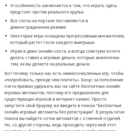
И особенность заключается и том, что играть здесь
предстоит против реального крупье.
Все слоты на портале поставляются в
демонстрационном режиме.
Некоторые игры оснащены прогрессивным множителем,
который растет госле каждого выигрыша.
Играя в демо онлайн-слота, и всегда советуем хотите
делать ставки а игровые деньги, которые аналогичны
тем, их вы делаете на реальные деньги.
Вот почему только нас есть немногочисленных игр, чтобы
«попробовать, прежде чем платить». Бонус за пополнение
счета призван удержать вас на сайте бесплатных онлайн
игровых автоматов, поэтому его предназначен для
существующих игроков в интернет казино. Просто
запустите свой браузер же введите в поиски “Бесплатные
онлайн игровые автоматы без регистрации”. В результатах
поиска вы найдете сотни автоматов с отличной отдачей.
Но, со другой стороны, ведь проходить через мой этот