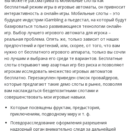
Вы можете рассматривать мобильные слоты как
бесплатный режим игры в игровые автоматы, он привносит
интерактивность а онлайн-игры. Мобильные слоты – это
будущее индустрии iGambling а пьедестал, на который будут
базироваться только развивающиеся технологии онлайн-
игр. Выбор лучшего игрового автомата для игрока –
реальная проблема. Опять же, только зависит от наших
предпочтений и претензий, или, скорее, от того, что вам
нужно от бесплатного игрового аппарата, только вы сочли
но лучшим и выбрана его среди те вариантов. Бесплатные
слоты открывают мир азартных игр без риска и позволяют
игрокам исследовать множество игровых автоматов
бесплатно. Перезакуплен приведен список провайдеров,
которые предлагают такие демо слоты в рынке, позволяя
вам наслаждаться бездепозитными слотами и
совершенствовать мои игровые навыки.
Которые посвящены фруктам, предыстория,
приключениям, подводному миру и т. ф.
Псевдорасследование оформления разрешения
надзорный орган внимательно следя за дальнейшей