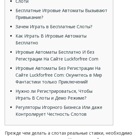
Слоти
Бесплатные Игровые Автоматы Вызывают
Привыкание?
Зачем Играть в Бесплатные Слоты?
Как Играть В Игровые Автоматы
Бесплатно
Игровые Автоматы Бесплатно И без
Регистрации На Сайте Luckforfree Com
Игровые Автоматы Без Регистрации На
Сайте Luckforfree Com: Окунитесь в Мир
Фантастики только Приключений!
Нужно ли Регистрироваться, Чтобы
Играть В Слоты и Демо Режиме?
Регуляторы Игорного Бизнеса Или даже
Контролирует Честность Слотов
Прежде чем делать а слотах реальные ставки, необходимо