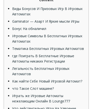
Виды Бонусов И Призовых Игр В Игровых
Автоматах
Gaminator — Азарт И Яркие мысли Игры
Бонус На обналичил
Игровые Символы В Бесплатных Игровых
Автоматах
Тематика Бесплатных Игровых Автоматов
где Поиграть В Бесплатные Игровые
Автоматы никаких Регистрации
Легальность Бесплатных Игровых
Автоматов
Как найти Себе Новый Игровой Автомат?
что Такое Слот машине?
Играть же Игровые Автоматы
нежелающим Онлайн В Lounge777
Что действительно Игра На Удвоение