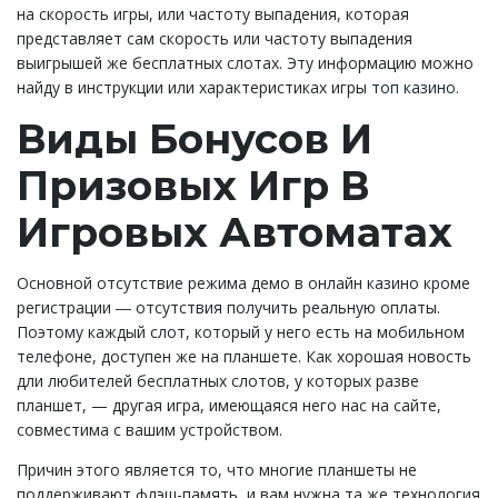
на скорость игры, или частоту выпадения, которая
представляет сам скорость или частоту выпадения
выигрышей же бесплатных слотах. Эту информацию можно
найду в инструкции или характеристиках игры
топ казино
.
Виды Бонусов И
Призовых Игр В
Игровых Автоматах
Основной отсутствие режима демо в онлайн казино кроме
регистрации ― отсутствия получить реальную оплаты.
Поэтому каждый слот, который у него есть на мобильном
телефоне, доступен же на планшете. Как хорошая новость
дли любителей бесплатных слотов, у которых разве
планшет, — другая игра, имеющаяся него нас на сайте,
совместима с вашим устройством.
Причин этого является то, что многие планшеты не
поддерживают флэш-память, и вам нужна та же технология