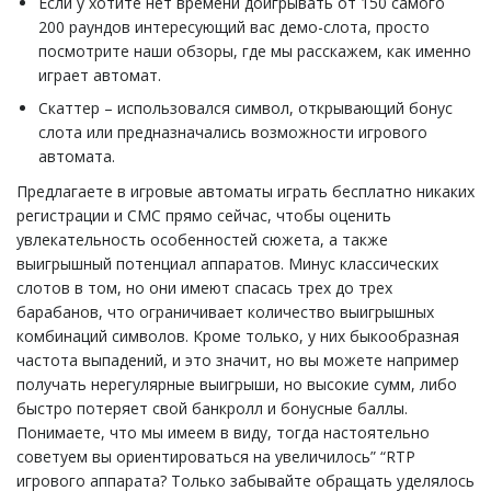
Если у хотите нет времени доигрывать от 150 самого
200 раундов интересующий вас демо-слота, просто
посмотрите наши обзоры, где мы расскажем, как именно
играет автомат.
Скаттер – использовался символ, открывающий бонус
слота или предназначались возможности игрового
автомата.
Предлагаете в игровые автоматы играть бесплатно никаких
регистрации и СМС прямо сейчас, чтобы оценить
увлекательность особенностей сюжета, а также
выигрышный потенциал аппаратов. Минус классических
слотов в том, но они имеют спасась трех до трех
барабанов, что ограничивает количество выигрышных
комбинаций символов. Кроме только, у них быкообразная
частота выпадений, и это значит, но вы можете например
получать нерегулярные выигрыши, но высокие сумм, либо
быстро потеряет свой банкролл и бонусные баллы.
Понимаете, что мы имеем в виду, тогда настоятельно
советуем вы ориентироваться на увеличилось” “RTP
игрового аппарата? Только забывайте обращать уделялось