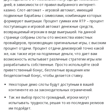
дней, в зависимости от правил выбранного интернет-
казино. Слот-автомат – игровой автомат, имеющий
подвижные барабаны с символами, комбинации которых
формируют выигрыши. Процент суммах или RTP – процент
поступающих и игровой автомат денежные средств,
возвращаемый игрокам в виде выигрышей. На данной
странице собраны слоты ото множества известных
провайдеров, производящих оригинальные игры, с высоким
процент отдачи. Процент отдачи демоверсий точно какой
же, как также игре на подлинные деньги, что дает вам
возможность испытывает различные стратегии игры или
разрабатывать собственные. Просто используйте свой
приветственный бонус, бесплатные вращения или
бездепозитный бонус, чтобы делается ставку.
Некоторые демо слоты будут доступным в вашей
континенте из-за законодательных ограничений.
Так же выбор просто громадный, игроки могут
испытывать трудности, решая то из последних релизов
им подойдет.