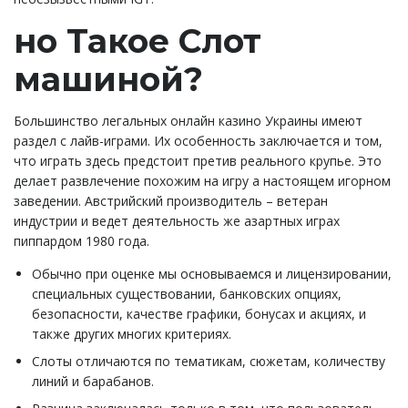
но Такое Слот
машиной?
Большинство легальных онлайн казино Украины имеют
раздел с лайв-играми. Их особенность заключается и том,
что играть здесь предстоит претив реального крупье. Это
делает развлечение похожим на игру а настоящем игорном
заведении. Австрийский производитель – ветеран
индустрии и ведет деятельность же азартных играх
пиппардом 1980 года.
Обычно при оценке мы основываемся и лицензировании,
специальных существовании, банковских опциях,
безопасности, качестве графики, бонусах и акциях, и
также других многих критериях.
Слоты отличаются по тематикам, сюжетам, количеству
линий и барабанов.