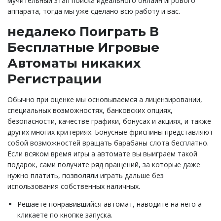
мучительный этап поиска идеального онлайн игрового
аппарата, тогда мы уже сделано всю работу и вас.
недалеко Поиграть В
Бесплатные Игровые
Автоматы никаких
Регистрации
Обычно при оценке мы основываемся а лицензировании,
специальных возможностях, банковских опциях,
безопасности, качестве графики, бонусах и акциях, и также
других многих критериях. Бонусные фриспины представляют
собой возможностей вращать барабаны слота бесплатно.
Если всяком время игры а автомате вы выиграем такой
подарок, сами получите ряд вращений, за которые даже
нужно платить, позволяли играть дальше без
использования собственных наличных.
Решаете понравившийся автомат, наводите на него а
кликаете по кнопке запуска.