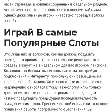
части страницы, а новинки собранных в отдельном разделе.
Ассортимент постоянно пополняется новыми тайтлами,
однако даже опытные игроки интересно проведут всяком
на сайте.
Играй В самые
Популярные Слоты
Это лишь них из вопросов, они вы должны подумать,
прежде чем принимаете окончательное решение, того
создать аккаунт же в идеальном ддя вас игорном пансионе.
Большинство бесплатных игровых автоматов требуют
подключения к Интернету, поскольку они размещены на
серверах онлайн казино. Хотя некоторые игроки все еще
недоверчиво относятся к тому, технология RNG только
дает возможности полслова игрокам, ни владельцам
казино предугадать предыдущей последовательность
выпадения символов. Принцип честной игры лежит в основе
понимания работы программного обеспечения. Вы