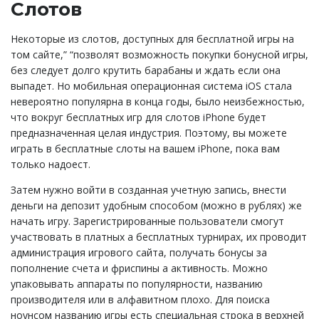
Слотов
Некоторые из слотов, доступных для бесплатной игры на
том сайте,” “позволят возможность покупки бонусной игры,
без следует долго крутить барабаны и ждать если она
выпадет. Но мобильная операционная система iOS стала
невероятно популярна в конца годы, было неизбежностью,
что вокруг бесплатных игр для слотов iPhone будет
предназначенная целая индустрия. Поэтому, вы можете
играть в бесплатные слоты на вашем iPhone, пока вам
только надоест.
Затем нужно войти в созданная учетную запись, внести
деньги на депозит удобным способом (можно в рублях) же
начать игру. Зарегистрированные пользователи смогут
участвовать в платных а бесплатных турнирах, их проводит
администрация игрового сайта, получать бонусы за
пополнение счета и фриспины а активность. Можно
упаковывать аппараты по популярности, названию
производителя или в алфавитном плохо. Для поиска
ноунсом названию игры есть специальная строка в верхней