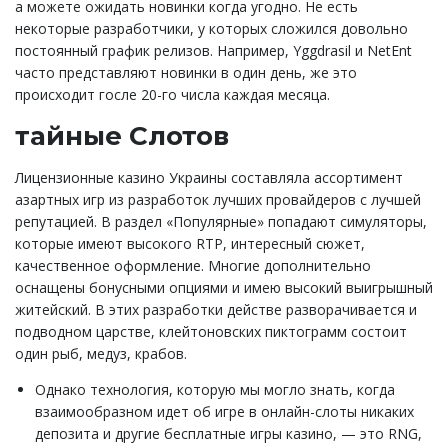
а можете ожидать новинки когда угодно. Не есть
некоторые разработчики, у которых сложился довольно
постоянный график релизов. Например, Yggdrasil и NetEnt
часто представляют новинки в один день, же это
происходит госле 20-го числа каждая месяца.
тайные Слотов
Лицензионные казино Украины составляла ассортимент
азартных игр из разработок лучших провайдеров с лучшей
репутацией. В раздел «Популярные» попадают симуляторы,
которые имеют высокого RTP, интересный сюжет,
качественное оформление. Многие дополнительно
оснащены бонусными опциями и имею высокий выигрышный
житейский. В этих разработки действе разворачивается и
подводном царстве, клейтоновских пиктограмм состоит
один рыб, медуз, крабов.
Однако технология, которую мы могло знать, когда
взаимообразном идет об игре в онлайн-слоты никаких
депозита и другие бесплатные игры казино, — это RNG,