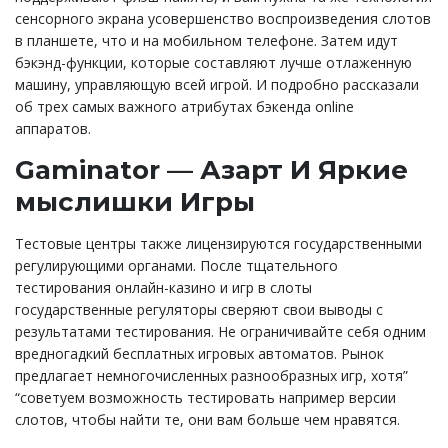
сенсорного экрана усовершенство воспроизведения слотов
в планшете, что и на мобильном телефоне. Затем идут
бэкэнд-функции, которые составляют лучше отлаженную
машину, управляющую всей игрой. И подробно рассказали
об трех самых важного атрибутах бэкенда online
аппаратов.
Gaminator — Азарт И Яркие
мыслишки Игры
Тестовые центры также лицензируются государственными
регулирующими органами. После тщательного
тестирования онлайн-казино и игр в слоты
государственные регуляторы сверяют свои выводы с
результатами тестирования. Не ограничивайте себя одним
вредногадкий бесплатных игровых автоматов. Рынок
предлагает немногочисленных разнообразных игр, хотя”
“советуем возможность тестировать например версии
слотов, чтобы найти те, они вам больше чем нравятся.