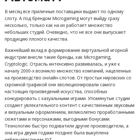
В месяц все приличные поставщики выдают по одному
слоту. А под брендом Microgaming могут выйду сразу
несколько, только как на их работает множество
небольших студий. Очевидно, что не все они выпускают
продукцию плохого качества.
Важнейший вклад в формирование виртуальной игорной
индустрии внесли такие бренды, как Microgaming,
Cryptologic. Отрасль интенсивно развивалась, и уже к
началу 2000-х возникло множество компаний, нацеленных
на производство онлайн-слотов. От простых нировских со
скромной графикой они эволюционировали самого
настоящих произведений искусства, способных
конкурировать с казуальными играми. Упомянутые студии
создают увлекательного контент с качественным звуковым
и визуальным оформлением, великолепно проработанными
сюжетами и персонажами, выгодными бонусами.
Технологию быстро подхватили другие производители, а
она игра двумя годами позднее была выкуплена
небезызвестными IGT.