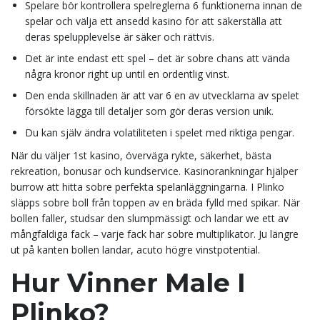
Spelare bör kontrollera spelreglerna 6 funktionerna innan de
spelar och välja ett ansedd kasino för att säkerställa att
deras spelupplevelse är säker och rättvis.
Det är inte endast ett spel – det är sobre chans att vända
några kronor right up until en ordentlig vinst.
Den enda skillnaden är att var 6 en av utvecklarna av spelet
försökte lägga till detaljer som gör deras version unik.
Du kan själv ändra volatiliteten i spelet med riktiga pengar.
När du väljer 1st kasino, överväga rykte, säkerhet, bästa
rekreation, bonusar och kundservice. Kasinorankningar hjälper
burrow att hitta sobre perfekta spelanläggningarna. I Plinko
släpps sobre boll från toppen av en bräda fylld med spikar. När
bollen faller, studsar den slumpmässigt och landar we ett av
mångfaldiga fack – varje fack har sobre multiplikator. Ju längre
ut på kanten bollen landar, acuto högre vinstpotential.
Hur Vinner Male I
Plinko?