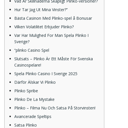
Vad Är Skillnaderna Skapligt Plinko-versioner?
Hur Tar Jag Ut Mina Vinster?”
Bästa Casinon Med Plinko-spel å Bonusar
Vilken Volatilitet Erbjuder Plinko?
Var Har Mulighed For Man Spela Plinko I
Sverige?
“plinko Casino Spel
Slutsats – Plinko Är Ett Måste För Svenska
Casinospelare!
Spela Plinko Casino I Sverige 2025
Därför Älskar Vi Plinko
Plinko Spribe
Plinko De La Mystake
Plinko – Filma Nu Och Satsa På Storvinsten!
Avancerade Speltips
Satsa Plinko