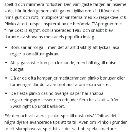
speltid och minimera förluster. Den vanligaste färgen är insieme
– det här är den genomsnittliga multiplikatorn x1. Utöver det
finns gult och rött, multiplicerar vinsterna med x5 respektive x10.
Plinko är ett turspel inspirerat av de berömda TV-programmet
“The Cost is Right”, och lanserades 1983 och snabbt blev
durante av showens mestadels populära inslag.
Bonusar är roliga – men det är alltid viktigt att lyckas läsa
regler o omsättningskrav.
Att jaga vinster kan pica lockande, men håll dig till noise
budget.
Då är de ofta kampanjer mediterranean plinko bonusar eller
turneringar där du tävlar mot andra om extra vinster.
De flesta plinko casino Sverige-sajter har snabba
registreringsprocesser och erbjuder flera betalsätt – från
Swish right up until bankkort.
För den och vill ta erat plinko-spel till nästa nivå” “hittas det
några dyrare avancerade tips att ta till. Även om Plinko i grunden
är ett slumpbaserat spel, hittas det sätt att spela smartare –