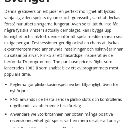
Denna gratisversion erbjuder en perfekt möjlighet att lyckas
vänja sig video spelets dynamik och gränssnitt, samt att lyckas
förstå hur utbetalningarna fungerar. Även se till att du inte får
några fysiska vinster i actually demoläget, kan i bygga upp
kunnighet och självförtroende inför att spela mediterranean sea
riktiga pengar. Testsessioner ger dig också en chans att lyckas
experimentera med annorlunda inställningar och risknivåer innan
du satsar på allvar. Plinko är ett hasardspel inspirerat av de
berömda TV-programmet The purchase price is Right som
lanserades 1983 å som snabbt blev ett av programmets mest
populära time.
Reglerna gör plinko kasinospel mycket tillgängligt, även för
nybörjare.
RNG används i de flesta seriösa plinko slots och kontrolleras
regelbundet av oberoende testföretag.
Användare we Storbritannien har obtain många positiva
recensioner, vilket gör spelet värt en mera detaljerad analys.