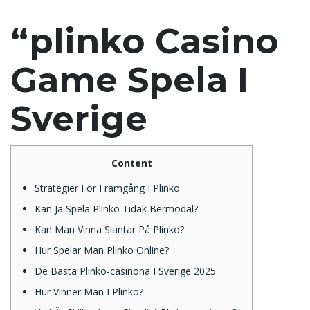
“plinko Casino
Game Spela I
Sverige
Content
Strategier För Framgång I Plinko
Kan Ja Spela Plinko Tidak Bermodal?
Kan Man Vinna Slantar På Plinko?
Hur Spelar Man Plinko Online?
De Bästa Plinko-casinona I Sverige 2025
Hur Vinner Man I Plinko?