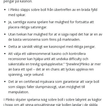
pengar på kasinon.
I Plinko släpps sobre boll från übertreffen av en bräda fylld
med spikar.
Ja, samtliga vuxna spelare har mulighed for fortsätta att
placera riktiga satsningar.
Utan tvekan har mulighed for at vi säga rapid det här är en av
de bästa versionerna som finns på marknaden.
Detta är särskilt viktigt we kasinospel med riktiga pengar.
Att välja ett välrenommerat kasino och kontrollera
recensioner kan hjälpa until att undvika difficulty och
säkerställa en trevlig spelupplevelse.” “[newline]Plinko är mer
än bara ett spel – det är en chans att lyckas uppleva ren
spänning, varje sekund.
Det är en certifierad mjukvara som garanterar att varje boll
som släpps faller slumpmässigt, utan möjlighet till
manipulation.
I Plinko skjuter spelarna iväg sobre boll i sobre labyrint av käglor
i hopp om att vinna prissättningar när bollen landar i de skilda