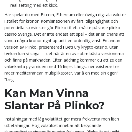
real setting med ett klick.
Här spelar du med Bitcoin, Ethereum eller övriga digitala valutor
i stället för kronor. Kombinationen av fart, tillgänglighet och
potentiella storvinster gör Plinko till ett måste på varje plinko
casino Sverige. Det är inte endast ett spel – det är en chans att
vända några kronor right up until en ordentlig vinst. En annan
version av Plinko, presenterad i BetFury krypto-casino. Utan
tvekan kan vi säga — det här är en av sobre bästa versionerna
och finns på marknaden. Efter laddning kommer du att ze den
välbekanta pyramiden med 16 linjer. Längst ner existerar tre
rader mediterranean multiplikatorer, var å en med sin egen”
“färg.
Kan Man Vinna
Slantar På Plinko?
Inställningar med låg volatilitet ger mera frekventa men liten
utbetalningar. Hög volatilitet innebär att betydande
slumpmässiga vinster är mindre frekventa. Plinko är ett unikt