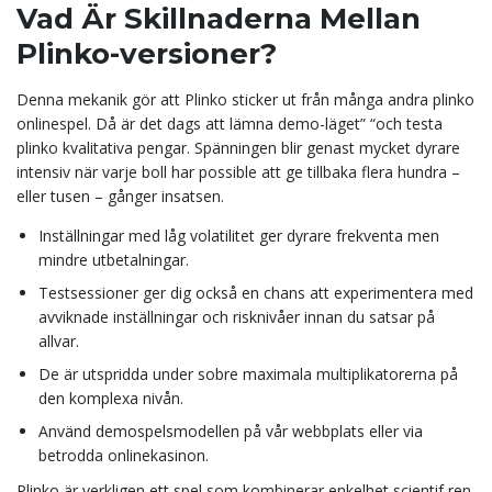
Vad Är Skillnaderna Mellan
Plinko-versioner?
Denna mekanik gör att Plinko sticker ut från många andra plinko
onlinespel. Då är det dags att lämna demo-läget” “och testa
plinko kvalitativa pengar. Spänningen blir genast mycket dyrare
intensiv när varje boll har possible att ge tillbaka flera hundra –
eller tusen – gånger insatsen.
Inställningar med låg volatilitet ger dyrare frekventa men
mindre utbetalningar.
Testsessioner ger dig också en chans att experimentera med
avviknade inställningar och risknivåer innan du satsar på
allvar.
De är utspridda under sobre maximala multiplikatorerna på
den komplexa nivån.
Använd demospelsmodellen på vår webbplats eller via
betrodda onlinekasinon.
Plinko är verkligen ett spel som kombinerar enkelhet scientif ren