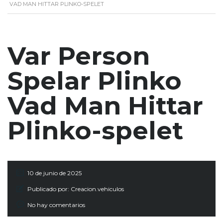
VAD MAN HITTAR PLINKO-SPELET
Var Person
Spelar Plinko
Vad Man Hittar
Plinko-spelet
10 de junio de 2025
Publicado por:
Creacion.vehiculos
No hay comentarios