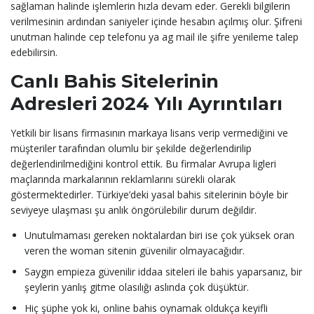
sağlaman halinde işlemlerin hızla devam eder. Gerekli bilgilerin
verilmesinin ardından saniyeler içinde hesabın açılmış olur. Şifreni
unutman halinde cep telefonu ya ag mail ile şifre yenileme talep
edebilirsin.
Canlı Bahis Sitelerinin
Adresleri 2024 Yılı Ayrıntıları
Yetkili bir lisans firmasının markaya lisans verip vermediğini ve
müşteriler tarafından olumlu bir şekilde değerlendirilip
değerlendirilmediğini kontrol ettik. Bu firmalar Avrupa ligleri
maçlarında markalarının reklamlarını sürekli olarak
göstermektedirler. Türkiye’deki yasal bahis sitelerinin böyle bir
seviyeye ulaşması şu anlık öngörülebilir durum değildir.
Unutulmaması gereken noktalardan biri ise çok yüksek oran
veren the woman sitenin güvenilir olmayacağıdır.
Saygın empieza güvenilir iddaa siteleri ile bahis yaparsanız, bir
şeylerin yanlış gitme olasılığı aslında çok düşüktür.
Hiç şüphe yok ki, online bahis oynamak oldukça keyifli