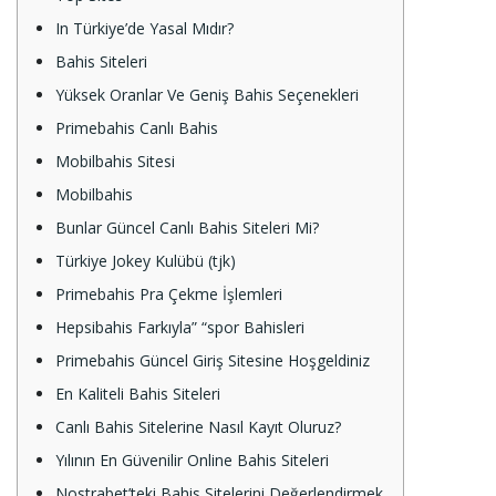
In Türkiye’de Yasal Mıdır?
Bahis Siteleri
Yüksek Oranlar Ve Geniş Bahis Seçenekleri
Primebahis Canlı Bahis
Mobilbahis Sitesi
Mobilbahis
Bunlar Güncel Canlı Bahis Siteleri Mi?
Türkiye Jokey Kulübü (tjk)
Primebahis Pra Çekme İşlemleri
Hepsibahis Farkıyla” “spor Bahisleri
Primebahis Güncel Giriş Sitesine Hoşgeldiniz
En Kaliteli Bahis Siteleri
Canlı Bahis Sitelerine Nasıl Kayıt Oluruz?
Yılının En Güvenilir Online Bahis Siteleri
Nostrabet’teki Bahis Sitelerini Değerlendirmek