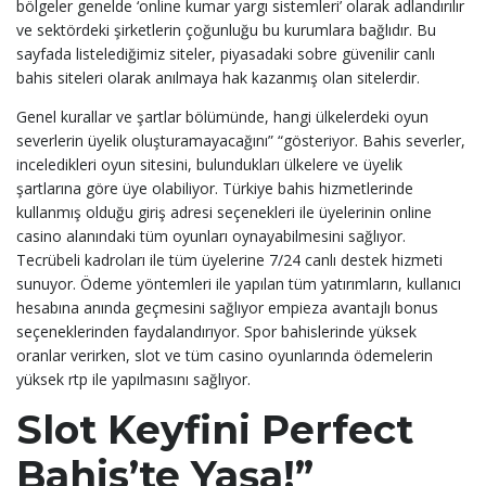
bölgeler genelde ‘online kumar yargı sistemleri’ olarak adlandırılır
ve sektördeki şirketlerin çoğunluğu bu kurumlara bağlıdır. Bu
sayfada listelediğimiz siteler, piyasadaki sobre güvenilir canlı
bahis siteleri olarak anılmaya hak kazanmış olan sitelerdir.
Genel kurallar ve şartlar bölümünde, hangi ülkelerdeki oyun
severlerin üyelik oluşturamayacağını” “gösteriyor. Bahis severler,
inceledikleri oyun sitesini, bulundukları ülkelere ve üyelik
şartlarına göre üye olabiliyor. Türkiye bahis hizmetlerinde
kullanmış olduğu giriş adresi seçenekleri ile üyelerinin online
casino alanındaki tüm oyunları oynayabilmesini sağlıyor.
Tecrübeli kadroları ile tüm üyelerine 7/24 canlı destek hizmeti
sunuyor. Ödeme yöntemleri ile yapılan tüm yatırımların, kullanıcı
hesabına anında geçmesini sağlıyor empieza avantajlı bonus
seçeneklerinden faydalandırıyor. Spor bahislerinde yüksek
oranlar verirken, slot ve tüm casino oyunlarında ödemelerin
yüksek rtp ile yapılmasını sağlıyor.
Slot Keyfini Perfect
Bahis’te Yaşa!”