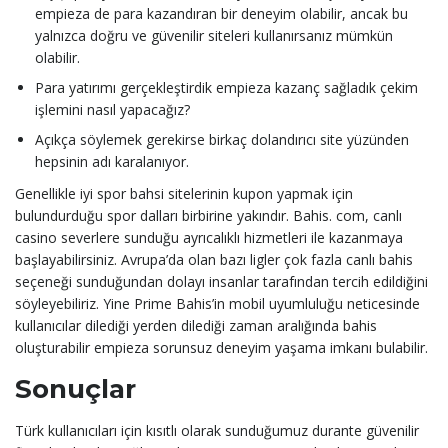
empieza de para kazandıran bir deneyim olabilir, ancak bu
yalnızca doğru ve güvenilir siteleri kullanırsanız mümkün
olabilir.
Para yatırımı gerçekleştirdik empieza kazanç sağladık çekim
işlemini nasıl yapacağız?
Açıkça söylemek gerekirse birkaç dolandırıcı site yüzünden
hepsinin adı karalanıyor.
Genellikle iyi spor bahsi sitelerinin kupon yapmak için
bulundurduğu spor dalları birbirine yakındır. Bahis. com, canlı
casino severlere sunduğu ayrıcalıklı hizmetleri ile kazanmaya
başlayabilirsiniz. Avrupa’da olan bazı ligler çok fazla canlı bahis
seçeneği sunduğundan dolayı insanlar tarafından tercih edildiğini
söyleyebiliriz. Yine Prime Bahis’in mobil uyumluluğu neticesinde
kullanıcılar dilediği yerden dilediği zaman aralığında bahis
oluşturabilir empieza sorunsuz deneyim yaşama imkanı bulabilir.
Sonuçlar
Türk kullanıcıları için kısıtlı olarak sunduğumuz durante güvenilir