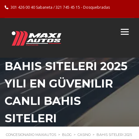
301 426 00 40 Sabaneta / 321 745 45 15 - Dosquebradas
BAHIS SITELERI 2025
YILI EN GÜVENILIR
CANLI BAHIS
SITELERI
CONCESIONARIO MAXIAUTOS
>
BLOG
>
CASINO
>
BAHIS SITELERI 2025