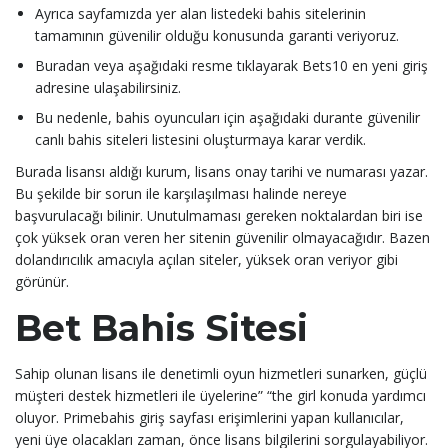
Ayrıca sayfamızda yer alan listedeki bahis sitelerinin
tamamının güvenilir olduğu konusunda garanti veriyoruz.
Buradan veya aşağıdaki resme tıklayarak Bets10 en yeni giriş
adresine ulaşabilirsiniz.
Bu nedenle, bahis oyuncuları için aşağıdaki durante güvenilir
canlı bahis siteleri listesini oluşturmaya karar verdik.
Burada lisansı aldığı kurum, lisans onay tarihi ve numarası yazar.
Bu şekilde bir sorun ile karşılaşılması halinde nereye
başvurulacağı bilinir. Unutulmaması gereken noktalardan biri ise
çok yüksek oran veren her sitenin güvenilir olmayacağıdır. Bazen
dolandırıcılık amacıyla açılan siteler, yüksek oran veriyor gibi
görünür.
Bet Bahis Sitesi
Sahip olunan lisans ile denetimli oyun hizmetleri sunarken, güçlü
müşteri destek hizmetleri ile üyelerine” “the girl konuda yardımcı
oluyor. Primebahis giriş sayfası erişimlerini yapan kullanıcılar,
yeni üye olacakları zaman, önce lisans bilgilerini sorgulayabiliyor.