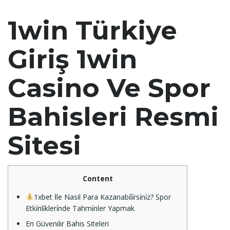
1win Türkiye
Giriş 1win
Casino Ve Spor
Bahisleri Resmi
Sitesi
Content
1xbet İle Nasil Para Kazanabi̇li̇rsi̇ni̇z? Spor
Etki̇nli̇kleri̇nde Tahmi̇nler Yapmak
En Güvenilir Bahis Siteleri