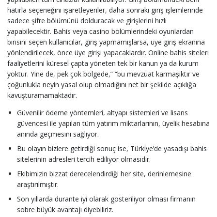
hatırla seçeneğini işaretleyenler, daha sonraki giriş işlemlerinde
sadece şifre bölümünü dolduracak ve girişlerini hızlı
yapabilecektir. Bahis veya casino bölümlerindeki oyunlardan
birisini seçen kullanıcılar, giriş yapmamışlarsa, üye giriş ekranına
yönlendirilecek, önce üye girişi yapacaklardır. Online bahis siteleri
faaliyetlerini küresel çapta yöneten tek bir kanun ya da kurum
yoktur. Yine de, pek çok bölgede,” “bu mevzuat karmaşıktır ve
çoğunlukla neyin yasal olup olmadığını net bir şekilde açıklığa
kavuşturamamaktadır.
Güvenilir ödeme yöntemleri, altyapı sistemleri ve lisans
güvencesi ile yapılan tüm yatırım miktarlarının, üyelik hesabına
anında geçmesini sağlıyor.
Bu olayın bizlere getirdiği sonuç ise, Türkiye’de yasadışı bahis
sitelerinin adresleri tercih ediliyor olmasıdır.
Ekibimizin bizzat derecelendirdiği her site, derinlemesine
araştırılmıştır.
Son yıllarda durante iyi olarak gösteriliyor olması firmanın
sobre büyük avantajı diyebiliriz.