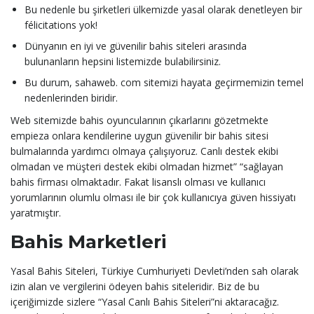
Bu nedenle bu şirketleri ülkemizde yasal olarak denetleyen bir
félicitations yok!
Dünyanın en iyi ve güvenilir bahis siteleri arasında
bulunanların hepsini listemizde bulabilirsiniz.
Bu durum, sahaweb. com sitemizi hayata geçirmemizin temel
nedenlerinden biridir.
Web sitemizde bahis oyuncularının çıkarlarını gözetmekte
empieza onlara kendilerine uygun güvenilir bir bahis sitesi
bulmalarında yardımcı olmaya çalışıyoruz. Canlı destek ekibi
olmadan ve müşteri destek ekibi olmadan hizmet” “sağlayan
bahis firması olmaktadır. Fakat lisanslı olması ve kullanıcı
yorumlarının olumlu olması ile bir çok kullanıcıya güven hissiyatı
yaratmıştır.
Bahis Marketleri
Yasal Bahis Siteleri, Türkiye Cumhuriyeti Devleti’nden sah olarak
izin alan ve vergilerini ödeyen bahis siteleridir. Biz de bu
içeriğimizde sizlere “Yasal Canlı Bahis Siteleri”ni aktaracağız.