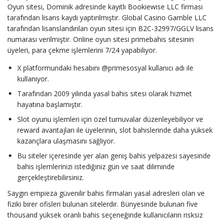
Oyun sitesi, Dominik adresinde kayıtlı Bookiewise LLC firması
tarafından lisans kaydı yaptırılmıştır. Global Casino Gamble LLC
tarafından lisanslandırılan oyun sitesi için B2C-32997/GGLV lisans
numarası verilmiştir. Online oyun sitesi primebahis sitesinin
üyeleri, para çekme işlemlerini 7/24 yapabiliyor.
X platformundaki hesabını @primesosyal kullanıcı adı ile
kullanıyor.
Tarafından 2009 yılında yasal bahis sitesi olarak hizmet
hayatına başlamıştır.
Slot oyunu işlemleri için özel turnuvalar düzenleyebiliyor ve
reward avantajları ile üyelerinin, slot bahislerinde daha yüksek
kazançlara ulaşmasını sağlıyor.
Bu siteler içeresinde yer alan geniş bahis yelpazesi sayesinde
bahis işlemlerinizi istediğiniz gün ve saat diliminde
gerçekleştirebilirsiniz.
Saygın empieza güvenilir bahis firmaları yasal adresleri olan ve
fiziki birer ofisleri bulunan sitelerdir. Bünyesinde bulunan five
thousand yüksek oranlı bahis seçeneğinde kullanıcıların risksiz