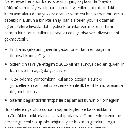
Neredeyse her spor bahsi sitesinin giriş sayfasında “kaydol”
bölümü vardır. Üyesi olunan sitenin, ilgilenilen spor dalındaki
karşılaşmalara daha yüksek oranlar vermesi her zaman bir tercih
sebebidir. Bununla birlikte en iyi bahis siteleri your ex zaman
diğer sitelere kıyasla daha yüksek oranlar vermektedir. Kimi
zaman bir sitenin kullanıcı arayüzü çok iyi olsa weil dizaynı seni
çekmeyebilir.
Bir bahis şirketini güvenilir yapan unsurların en başında
finansal konular” “gelir.
Sizler için tavsiye ettiğimiz 2025 yılının Türkiye’deki en güvenilir
bahis siteleri aşağıda yer alıyor.
7/24 ödeme yöntemlerini kullanabileceğiniz sürekli
güncellenen canlı bahis seçenekleri ile ilk tercihleriniz arasında
düşünebilirsiniz.
Sitenin bağlantısının ‘https’ ile başlaması bunun bir örneğidir.
Bu sitelere üye olup coupon yapan kişiler ise kazandıklarını
düşündükleri miktarlara asla sahip olamaz. O nedenle sitenin ne
derece güvenilir olup olmadığına iyice bakman gerekir. Doğal