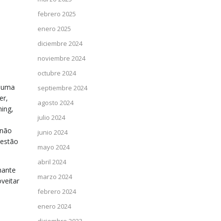
febrero 2025
enero 2025
diciembre 2024
noviembre 2024
octubre 2024
 numa
septiembre 2024
er,
agosto 2024
ing,
julio 2024
 não
junio 2024
 estão
mayo 2024
abril 2024
hante
marzo 2024
veitar
febrero 2024
enero 2024