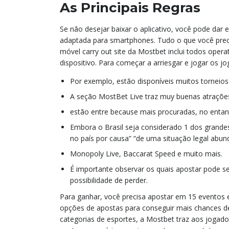
As Principais Regras
Se não desejar baixar o aplicativo, você pode dar 
adaptada para smartphones. Tudo o que você precis
móvel carry out site da Mostbet inclui todos oper
dispositivo. Para começar a arriesgar e jogar os jog
Por exemplo, estão disponíveis muitos torneios
A seção MostBet Live traz muy buenas atraçõe
estão entre because mais procuradas, no enta
Embora o Brasil seja considerado 1 dos grandes
no país por causa” “de uma situação legal abun
Monopoly Live, Baccarat Speed e muito mais.
É importante observar os quais apostar pode s
possibilidade de perder.
Para ganhar, você precisa apostar em 15 eventos e
opções de apostas para conseguir mais chances de
categorias de esportes, a Mostbet traz aos jogado