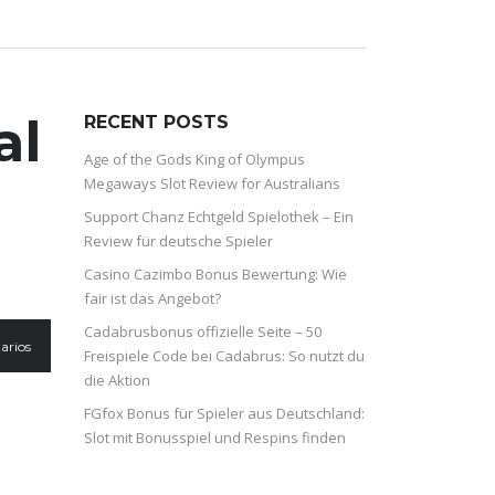
al
RECENT POSTS
Age of the Gods King of Olympus
Megaways Slot Review for Australians
Support Chanz Echtgeld Spielothek – Ein
Review für deutsche Spieler
Casino Cazimbo Bonus Bewertung: Wie
fair ist das Angebot?
Cadabrusbonus offizielle Seite – 50
arios
Freispiele Code bei Cadabrus: So nutzt du
die Aktion
FGfox Bonus für Spieler aus Deutschland:
Slot mit Bonusspiel und Respins finden