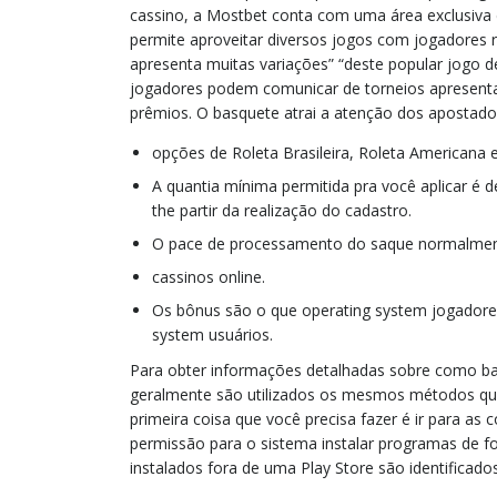
cassino, a Mostbet conta com uma área exclusiva 
permite aproveitar diversos jogos com jogadores 
apresenta muitas variações” “deste popular jogo d
jogadores podem comunicar de torneios apresenta
prêmios. O basquete atrai a atenção dos apostador
opções de Roleta Brasileira, Roleta Americana 
A quantia mínima permitida pra você aplicar é 
the partir da realização do cadastro.
O pace de processamento do saque normalmente
cassinos online.
Os bônus são o que operating system jogadore
system usuários.
Para obter informações detalhadas sobre como baix
geralmente são utilizados os mesmos métodos que 
primeira coisa que você precisa fazer é ir para as
permissão para o sistema instalar programas de f
instalados fora de uma Play Store são identificado