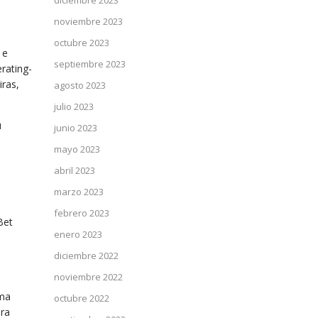
diciembre 2023
noviembre 2023
octubre 2023
 e
septiembre 2023
rating-
iras,
agosto 2023
julio 2023
u
junio 2023
mayo 2023
abril 2023
marzo 2023
febrero 2023
Bet
enero 2023
diciembre 2022
noviembre 2022
uma
octubre 2022
ara