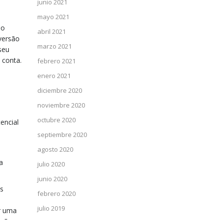
junio 2021
mayo 2021
ão
abril 2021
versão
marzo 2021
seu
a conta.
febrero 2021
enero 2021
diciembre 2020
noviembre 2020
octubre 2020
encial
septiembre 2020
agosto 2020
a
julio 2020
junio 2020
as
febrero 2020
julio 2019
ar uma