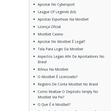
Apostar No Cybersport
League Of Legends (lol)
Apostas Esportivas Na Mostbet
Licença Oficial
Mostbet Casino
Apostar No Mostbet É Legal?
Tela Para Login Da Mostbet
Aspectos Legais Afin De Apostadores No
Brasil
Bônus Na Mostbet
O Mostbet É Licenciado?
Registro De Conta Mostbet No Brasil
Como Realizar O Depósito Simply No
Mostbet Via Pix?
O Que É A Mostbet?