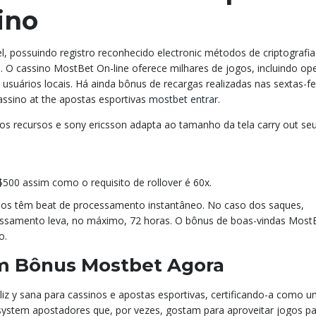
ino
l, possuindo registro reconhecido electronic métodos de criptografia
O cassino MostBet On-line oferece milhares de jogos, incluindo ope
usuários locais. Há ainda bônus de recargas realizadas nas sextas-fe
assino at the apostas esportivas
mostbet entrar
.
 os recursos e sony ericsson adapta ao tamanho da tela carry out se
00 assim como o requisito de rollover é 60x.
odos têm beat de processamento instantâneo. No caso dos saques,
essamento leva, no máximo, 72 horas. O bônus de boas-vindas Most
o.
em Bônus Mostbet Agora
iz y sana para cassinos e apostas esportivas, certificando-a como 
 system apostadores que, por vezes, gostam para aproveitar jogos p