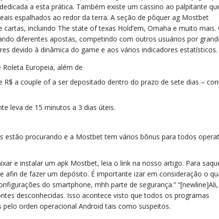
dedicada a esta prática. Também existe um cassino ao palpitante qu
reais espalhados ao redor da terra. A seção de pôquer ag Mostbet
e cartas, incluindo The state of texas Hold’em, Omaha e muito mais.
ndo diferentes apostas, competindo com outros usuários por grand
es devido à dinâmica do game e aos vários indicadores estatísticos.
e Roleta Europeia, além de
de R$ a couple of a ser depositado dentro do prazo de sete dias – co
 leva de 15 minutos a 3 dias úteis.
s estão procurando e a Mostbet tem vários bônus para todos operat
ar e instalar um apk Mostbet, leia o link na nosso artigo. Para saqu
afin de fazer um depósito. É importante izar em consideração o qu
 configurações do smartphone, mhh parte de segurança.” “[newline]Ali,
ontes desconhecidas. Isso acontece visto que todos os programas
s pelo orden operacional Android tais como suspeitos.