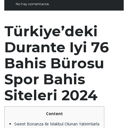
No hay comentarios
Türkiye’deki
Durante Iyi 76
Bahis Bürosu ️
Spor Bahis
Siteleri 2024
Content
Sweet Bonanza Ile Makbul Olunan Yatirimlarla