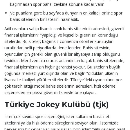
kaçırmadan spor bahsi zevkine sonuna kadar varır.
Ve puanlara gore bu sayfada dunyanin en kaliteli online spor
bahis sitelerinin bir listesini hazirladik.
Adil oranlara sahip lisanslı canlı bahis sitelerinin adresleri, güvenli
finansal işlemlerin” “yapıldığı ve kişisel bilgilerinizin korunduğu
sitelerdir. Bu siteler; bağımsız comienza otoriter kuruluşlar
tarafından belli periyodlarda denetlenirler. Bahis sitesinin,
oyuncular için gerekli olan güvenli bir altyapıya sahip olduğunu
teyididir. Merdiven altı olarak adlandırılan kaçak bahis sitelerinde,
finansal işlemlerinizin hiçbir garantisi yoktur. Bu sitelerin büyük
çoğunda merkezi yurt dışında olan ve bağlı” “oldukları ülkenin
lisansı ile faaliyet yürüten sitelerdir. Türkiye’deki oyuncuların por
çok tercih ettiği mobil bahis sitelerinin adresleri, hızlı ödeme
seçenekleri empieza güvenilirlikleriyle öne çıkıyor.
Türkiye Jokey Kulübü (tjk)
İster çok sayıda spor seçeneğini, ister kullanımı basit net
sitelerini ya da hızlı ödeme süreçlerini seviyor olun, listemizde
herkes için bir şeyler var. Bu kurallar, bonuslar” “gibi şeylerin nasıl