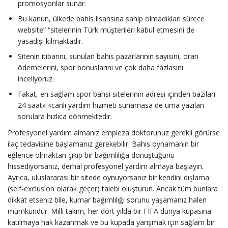
promosyonlar sunar.
Bu kanun, ülkede bahis lisansına sahip olmadıkları sürece
website” “sitelerinin Türk müşterileri kabul etmesini de
yasadışı kılmaktadır.
Sitenin itibarını, sunulan bahis pazarlarının sayısını, oran
ödemelerini, spor bonuslarını ve çok daha fazlasını
inceliyoruz.
Fakat, en sağlam spor bahsi sitelerinin adresi içinden bazıları
24 saat» «canlı yardım hizmeti sunamasa de uma yazılan
sorulara hızlıca dönmektedir.
Profesyonel yardım almanız empieza doktorunuz gerekli görürse
ilaç tedavisine başlamanız gerekebilir. Bahis oynamanın bir
eğlence olmaktan çıkıp bir bağımlılığa dönüştüğünü
hissediyorsanız, derhal profesyonel yardım almaya başlayın.
Ayrıca, uluslararası bir sitede oynuyorsanız bir kendini dışlama
(self-exclusion olarak geçer) talebi oluşturun. Ancak tüm bunlara
dikkat etseniz bile, kumar bağımlılığı sorunu yaşamanız halen
mümkündür. Milli takım, her dört yılda bir FIFA dünya kupasına
katılmaya hak kazanmak ve bu kupada yarışmak için sağlam bir