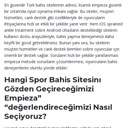
En güvenilir Türk bahis sitelerinin adresi, lisanslı empieza güvenli
bir ortamda oyun oynama imkanı sağlar. Bu siteler, müşteri
hizmetleri, canlı destek gibi özellikleriyle de oyuncuların
ihtiyaçlarına hızlı ve etkili bir şekilde yanıt verir. Hem iOS sprained
ankle treatment sobre Android cihazların desteklediği sitelerin
kullanıcı dostu arayüzleriyle, bahis yapma deneyiminizi daha
keyifli bir good getirebilirsiniz. Bunun yanı sıra, bu sitelerin
müşteri hizmetleri ve canlı destek birimleri sobre oyuncular için
önemli bir destek sağlar. Soruların hızlı bir şekilde yanıtlanması
empieza metode sorunların çözümlenmesi, oyuncuların bahis
deneyimlerini olumlu yönde etkiler.
Hangi Spor Bahis Sitesinı
Gözden Geçireceğimizi
Empieza”
“değerlendireceğimizi Nasıl
Seçiyoruz?