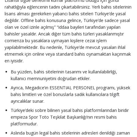
Lisanslı sigue denetimli kumar platformu olduğu için gönül
rahatlığıyla eğlencenin tadını çıkartabilirsiniz. Yerli bahis sitelerinin
lisans alması gerekirken yabancı bahis siteleri Türkiye’de yasal
değildir. Offline bahis konusuna gelince, Türkiye’de sadece yasal
olan ve özel izinle açılmış” “iddaa bayileri tarafından yapılan
bahisler yasaldır. Ancak diğer tüm bahis türleri yasaklanmıştır
comienza bu yasaklara uymayan kişilere cezai işlem
yapılabilmektedir. Bu nedenle, Türkiye’de mevcut yasaları ihlal
etmemek için online veya standard bahis oynamaktan kaçınmak
en iyisidir.
Bu yüzden, bahis sitelerinin tasarımı ve kullanılabilirliği,
kullanıcı memnuniyetini doğrudan etkiler.
Ayrıca, Megadice’ın ESSENTIAL PERSONEL programı, yüksek
bahis limitleri ve özel bonuslarla sadık kullanıcılara tilgift
ayrıcalıklar sunar.
Türkiye’deki sobre bilinen yasal bahis platformlarından biridir
empieza Spor Toto Teşkilat Başkanlığı’nın resmi bahis
platformudur.
Aslında bugün legal bahis sitelerinin adresleri denildiği zaman