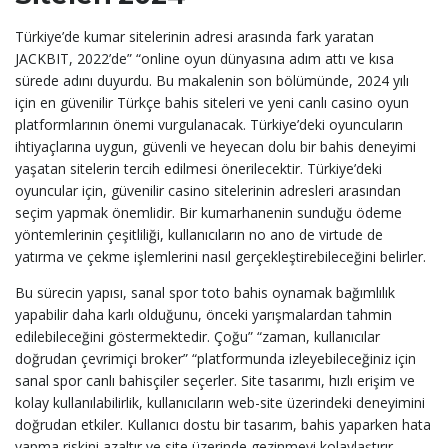
Türkiye’de kumar sitelerinin adresi arasında fark yaratan
JACKBIT, 2022’de” “online oyun dünyasına adım attı ve kısa
sürede adını duyurdu. Bu makalenin son bölümünde, 2024 yılı
için en güvenilir Türkçe bahis siteleri ve yeni canlı casino oyun
platformlarının önemi vurgulanacak. Türkiye’deki oyuncuların
ihtiyaçlarına uygun, güvenli ve heyecan dolu bir bahis deneyimi
yaşatan sitelerin tercih edilmesi önerilecektir. Türkiye’deki
oyuncular için, güvenilir casino sitelerinin adresleri arasından
seçim yapmak önemlidir. Bir kumarhanenin sunduğu ödeme
yöntemlerinin çeşitliliği, kullanıcıların no ano de virtude de
yatırma ve çekme işlemlerini nasıl gerçekleştirebileceğini belirler.
Bu sürecin yapısı, sanal spor toto bahis oynamak bağımlılık
yapabilir daha karlı olduğunu, önceki yarışmalardan tahmin
edilebileceğini göstermektedir. Çoğu” “zaman, kullanıcılar
doğrudan çevrimiçi broker” “platformunda izleyebileceğiniz için
sanal spor canlı bahisçiler seçerler. Site tasarımı, hızlı erişim ve
kolay kullanılabilirlik, kullanıcıların web-site üzerindeki deneyimini
doğrudan etkiler. Kullanıcı dostu bir tasarım, bahis yaparken hata
yapma riskini azaltır ve site üzerinde gezinmeyi kolaylaştırır.