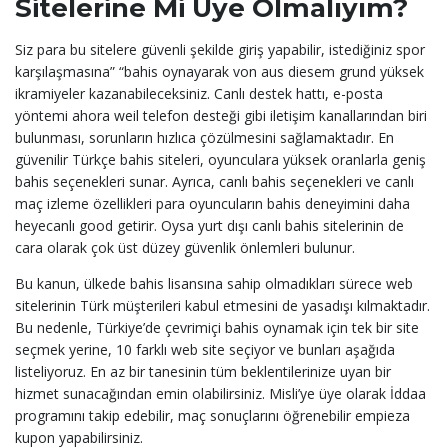
Sitelerine Mi Üye Olmalıyım?
Siz para bu sitelere güvenli şekilde giriş yapabilir, istediğiniz spor
karşılaşmasına” “bahis oynayarak von aus diesem grund yüksek
ikramiyeler kazanabileceksiniz. Canlı destek hattı, e-posta
yöntemi ahora weil telefon desteği gibi iletişim kanallarından biri
bulunması, sorunların hızlıca çözülmesini sağlamaktadır. En
güvenilir Türkçe bahis siteleri, oyunculara yüksek oranlarla geniş
bahis seçenekleri sunar. Ayrıca, canlı bahis seçenekleri ve canlı
maç izleme özellikleri para oyuncuların bahis deneyimini daha
heyecanlı good getirir. Oysa yurt dışı canlı bahis sitelerinin de
cara olarak çok üst düzey güvenlik önlemleri bulunur.
Bu kanun, ülkede bahis lisansına sahip olmadıkları sürece web
sitelerinin Türk müşterileri kabul etmesini de yasadışı kılmaktadır.
Bu nedenle, Türkiye’de çevrimiçi bahis oynamak için tek bir site
seçmek yerine, 10 farklı web site seçiyor ve bunları aşağıda
listeliyoruz. En az bir tanesinin tüm beklentilerinize uyan bir
hizmet sunacağından emin olabilirsiniz. Misli’ye üye olarak İddaa
programını takip edebilir, maç sonuçlarını öğrenebilir empieza
kupon yapabilirsiniz.