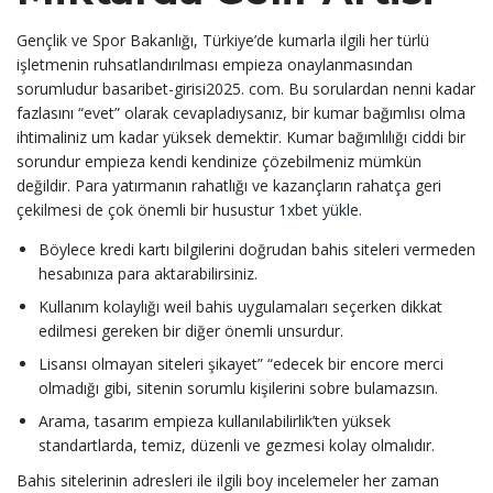
Gençlik ve Spor Bakanlığı, Türkiye’de kumarla ilgili her türlü
işletmenin ruhsatlandırılması empieza onaylanmasından
sorumludur basaribet-girisi2025. com. Bu sorulardan nenni kadar
fazlasını “evet” olarak cevapladıysanız, bir kumar bağımlısı olma
ihtimaliniz um kadar yüksek demektir. Kumar bağımlılığı ciddi bir
sorundur empieza kendi kendinize çözebilmeniz mümkün
değildir. Para yatırmanın rahatlığı ve kazançların rahatça geri
çekilmesi de çok önemli bir husustur
1xbet yükle
.
Böylece kredi kartı bilgilerini doğrudan bahis siteleri vermeden
hesabınıza para aktarabilirsiniz.
Kullanım kolaylığı weil bahis uygulamaları seçerken dikkat
edilmesi gereken bir diğer önemli unsurdur.
Lisansı olmayan siteleri şikayet” “edecek bir encore merci
olmadığı gibi, sitenin sorumlu kişilerini sobre bulamazsın.
Arama, tasarım empieza kullanılabilirlik’ten yüksek
standartlarda, temiz, düzenli ve gezmesi kolay olmalıdır.
Bahis sitelerinin adresleri ile ilgili boy incelemeler her zaman