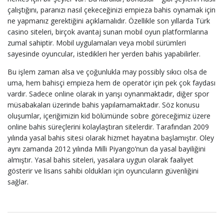
çalıştığını, paranızı nasıl çekeceğinizi empieza bahis oynamak için
ne yapmanız gerektiğini açıklamalıdır. Özellikle son yıllarda Türk
casino siteleri, birçok avantaj sunan mobil oyun platformlarına
zumal sahiptir. Mobil uygulamaları veya mobil sürümleri
sayesinde oyuncular, istedikleri her yerden bahis yapabilirler.
Bu işlem zaman alsa ve çoğunlukla may possibly sıkıcı olsa de
uma, hem bahisçi empieza hem de operatör için pek çok faydası
vardır. Sadece online olarak in yarışı oynanmaktadır, diğer spor
müsabakaları üzerinde bahis yapılamamaktadır. Söz konusu
oluşumlar, içeriğimizin kid bölümünde sobre göreceğimiz üzere
online bahis süreçlerini kolaylaştıran sitelerdir. Tarafından 2009
yılında yasal bahis sitesi olarak hizmet hayatına başlamıştır. Oley
aynı zamanda 2012 yılında Milli Piyango’nun da yasal bayiliğini
almıştır. Yasal bahis siteleri, yasalara uygun olarak faaliyet
gösterir ve lisans sahibi oldukları için oyuncuların güvenliğini
sağlar.