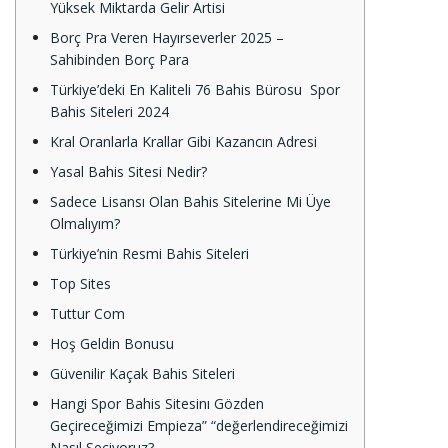
Yüksek Miktarda Gelir Artisi
Borç Pra Veren Hayırseverler 2025 –
Sahibinden Borç Para
Türkiye’deki En Kaliteli 76 Bahis Bürosu ️ Spor
Bahis Siteleri 2024
Kral Oranlarla Krallar Gibi Kazancın Adresi
Yasal Bahis Sitesi Nedir?
Sadece Lisansı Olan Bahis Sitelerine Mi Üye
Olmalıyım?
Türkiye’nin Resmi Bahis Siteleri
Top Sites
Tuttur Com
Hoş Geldin Bonusu
Güvenilir Kaçak Bahis Siteleri
Hangi Spor Bahis Sitesinı Gözden
Geçireceğimizi Empieza” “değerlendireceğimizi
Nasıl Seçiyoruz?