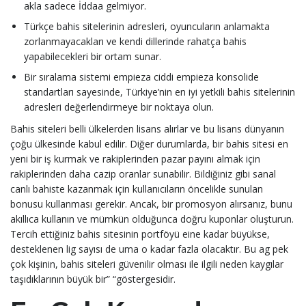
akla sadece İddaa gelmiyor.
Türkçe bahis sitelerinin adresleri, oyuncuların anlamakta
zorlanmayacakları ve kendi dillerinde rahatça bahis
yapabilecekleri bir ortam sunar.
Bir sıralama sistemi empieza ciddi empieza konsolide
standartları sayesinde, Türkiye’nin en iyi yetkili bahis sitelerinin
adresleri değerlendirmeye bir noktaya olun.
Bahis siteleri belli ülkelerden lisans alırlar ve bu lisans dünyanın
çoğu ülkesinde kabul edilir. Diğer durumlarda, bir bahis sitesi en
yeni bir iş kurmak ve rakiplerinden pazar payını almak için
rakiplerinden daha cazip oranlar sunabilir. Bildiğiniz gibi sanal
canlı bahiste kazanmak için kullanıcıların öncelikle sunulan
bonusu kullanması gerekir. Ancak, bir promosyon alırsanız, bunu
akıllıca kullanın ve mümkün olduğunca doğru kuponlar oluşturun.
Tercih ettiğiniz bahis sitesinin portföyü eine kadar büyükse,
desteklenen lig sayısı de uma o kadar fazla olacaktır. Bu ag pek
çok kişinin, bahis siteleri güvenilir olması ile ilgili neden kaygılar
taşıdıklarının büyük bir” “göstergesidir.