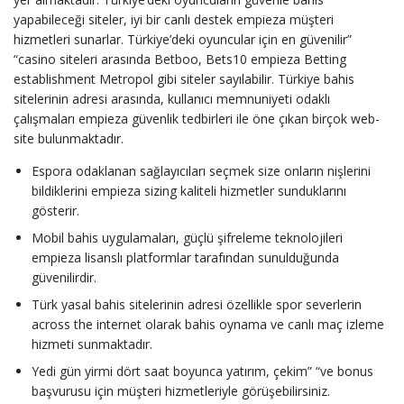
yapabileceği siteler, iyi bir canlı destek empieza müşteri
hizmetleri sunarlar. Türkiye’deki oyuncular için en güvenilir”
“casino siteleri arasında Betboo, Bets10 empieza Betting
establishment Metropol gibi siteler sayılabilir. Türkiye bahis
sitelerinin adresi arasında, kullanıcı memnuniyeti odaklı
çalışmaları empieza güvenlik tedbirleri ile öne çıkan birçok web-
site bulunmaktadır.
Espora odaklanan sağlayıcıları seçmek size onların nişlerini
bildiklerini empieza sizing kaliteli hizmetler sunduklarını
gösterir.
Mobil bahis uygulamaları, güçlü şifreleme teknolojileri
empieza lisanslı platformlar tarafından sunulduğunda
güvenilirdir.
Türk yasal bahis sitelerinin adresi özellikle spor severlerin
across the internet olarak bahis oynama ve canlı maç izleme
hizmeti sunmaktadır.
Yedi gün yirmi dört saat boyunca yatırım, çekim” “ve bonus
başvurusu için müşteri hizmetleriyle görüşebilirsiniz.