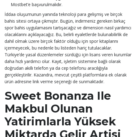
Mostbet’e başvurulmalıdır.
İddaa oluşumunun yanında teknoloji para gelişmiş ve birçok
bahis sitesi ortaya çıkmıştır. Bugün, indirmeniz gereken birkaç
spor bahis uygulamasını tartışacağız ve dimension nasıl yardımcı
olacaklarını açıklayacağız. Bu, belirli eyaletlerde bulunabilirlik de
dahil olmak üzere birçok faktör olduğu için spor kitaplarını
içermeyecek, bu nedenle bu listeden hariç tutulacaklar.
Türkiye’de yasal düzenlemeler sürdüğü için lisans veren kurumlar
daha hızlı yardımcı olur. Kayıt, işletim sistemine bağlı olarak
doğrudan akıllı telefon ya da cep telefonu aracılığıyla
gerçekleştirilir. Kazandra, mevcut çeşitli platformlara ek olarak
ürün adresine link verme seçeneği de sunmaktadır.
Sweet Bonanza Ile
Makbul Olunan
Yatirimlarla Yüksek
Miktarda Gelir Artisi