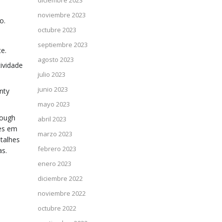
diciembre 2023
noviembre 2023
o.
octubre 2023
septiembre 2023
e.
agosto 2023
ividade
julio 2023
junio 2023
nty
mayo 2023
rough
abril 2023
hes em
marzo 2023
etalhes
febrero 2023
as.
enero 2023
diciembre 2022
noviembre 2022
octubre 2022