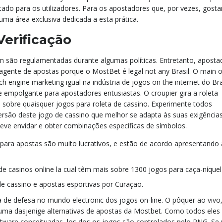
ado para os utilizadores. Para os apostadores que, por vezes, gost
uma área exclusiva dedicada a esta prática.
Verificação
ém são regulamentadas durante algumas políticas. Entretanto, aposta
o agente de apostas porque o MostBet é legal not any Brasil. O main o
 engine marketing igual na indústria de jogos on the internet do Bra
e empolgante para apostadores entusiastas. O croupier gira a roleta
 sobre quaisquer jogos para roleta de cassino. Experimente todos
versão deste jogo de cassino que melhor se adapta às suas exigências
deve envidar e obter combinações específicas de símbolos.
ara apostas são muito lucrativos, e estão de acordo apresentando 
 casinos online la cual têm mais sobre 1300 jogos para caça-níquel
de cassino e apostas esportivas por Curaçao.
a de defesa no mundo electronic dos jogos on-line. O pôquer ao vivo
 uma dasjenige alternativas de apostas da Mostbet. Como todos eles
ftware conceituadas, los dos os jogos são controlados pelo RNG. Se