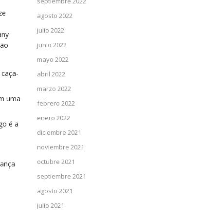
septiembre 2022
ze
agosto 2022
julio 2022
any
ção
junio 2022
mayo 2022
 caça-
abril 2022
marzo 2022
 em uma
febrero 2022
enero 2022
go é a
diciembre 2021
noviembre 2021
octubre 2021
rança
septiembre 2021
agosto 2021
julio 2021