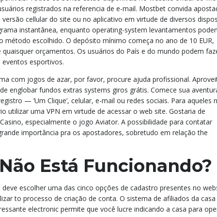
usuários registrados na referencia de e-mail. Mostbet convida apost
versão cellular do site ou no aplicativo em virtude de diversos dispos
grama instantânea, enquanto operating-system levantamentos pode
do método escolhido. O depósito mínimo começa no ano de 10 EUR,
de quaisquer orçamentos. Os usuários do País e do mundo podem faz
eventos esportivos.
 com jogos de azar, por favor, procure ajuda profissional. Aprovei
de englobar fundos extras systems giros grátis. Comece sua aventur
stro — ‘Um Clique’, celular, e-mail ou redes sociais. Para aqueles 
rio utilizar uma VPN em virtude de acessar o web site. Gostaria de
sino, especialmente o jogo Aviator. A possibilidade para contatar
 grande importância pra os apostadores, sobretudo em relação the
 Não Está Funcionando?
 deve escolher uma das cinco opções de cadastro presentes no webs
lizar to processo de criação de conta. O sistema de afiliados da casa
ssante electronic permite que você lucre indicando a casa para ope