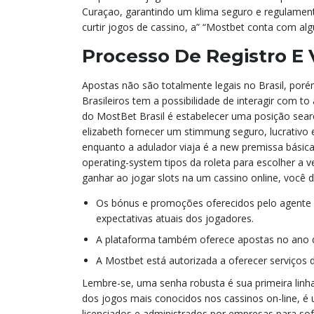
Curaçao, garantindo um klima seguro e regulament
curtir jogos de cassino, a” “Mostbet conta com alg
Processo De Registro E 
Apostas não são totalmente legais no Brasil, por
Brasileiros tem a possibilidade de interagir com t
do MostBet Brasil é estabelecer uma posição search
elizabeth fornecer um stimmung seguro, lucrativo 
enquanto a adulador viaja é a new premissa básica
operating-system tipos da roleta para escolher a 
ganhar ao jogar slots na um cassino online, você 
Os bónus e promoções oferecidos pelo agente p
expectativas atuais dos jogadores.
A plataforma também oferece apostas no ano de
A Mostbet está autorizada a oferecer serviços 
Lembre-se, uma senha robusta é sua primeira linh
dos jogos mais conocidos nos cassinos on-line, é
licenciados e administrados por empresas para so