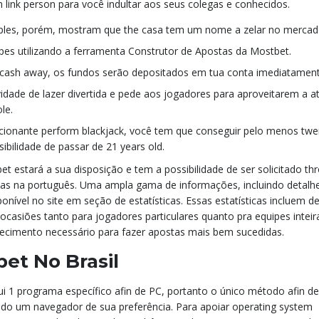
link person para você indultar aos seus colegas e conhecidos.
imples, porém, mostram que the casa tem um nome a zelar no mercad
es utilizando a ferramenta Construtor de Apostas da Mostbet.
cash away, os fundos serão depositados em tua conta imediatament
dade de lazer divertida e pede aos jogadores para aproveitarem a at
le.
onante perform blackjack, você tem que conseguir pelo menos twe
bilidade de passar de 21 years old.
t estará a sua disposição e tem a possibilidade de ser solicitado th
idas na português. Uma ampla gama de informações, incluindo detal
ponível no site em seção de estatísticas. Essas estatísticas incluem d
s ocasiões tanto para jogadores particulares quanto pra equipes inteir
hecimento necessário para fazer apostas mais bem sucedidas.
et No Brasil
ui 1 programa específico afin de PC, portanto o único método afin de
ando um navegador de sua preferência. Para apoiar operating system