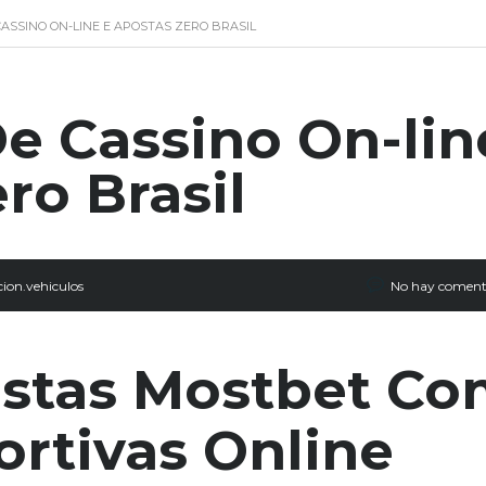
 CASSINO ON-LINE E APOSTAS ZERO BRASIL
 De Cassino On-lin
ro Brasil
ion.vehiculos
No hay coment
stas Mostbet C
ortivas Online