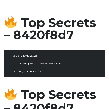
Top Secrets
– 8420f8d7
3 de julio de 2025
Publicado por:
Creacion.vehiculos
No hay comentarios
Top Secrets
– 8420f8d7