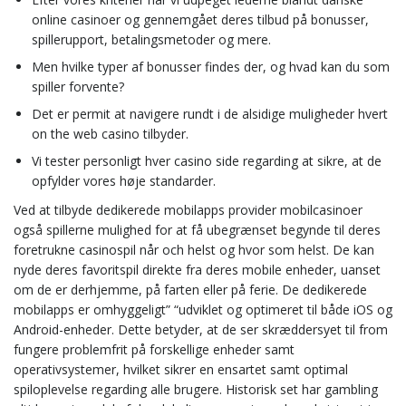
online casinoer og gennemgået deres tilbud på bonusser,
spillerupport, betalingsmetoder og mere.
Men hvilke typer af bonusser findes der, og hvad kan du som
spiller forvente?
Det er permit at navigere rundt i de alsidige muligheder hvert
on the web casino tilbyder.
Vi tester personligt hver casino side regarding at sikre, at de
opfylder vores høje standarder.
Ved at tilbyde dedikerede mobilapps provider mobilcasinoer
også spillerne mulighed for at få ubegrænset begynde til deres
foretrukne casinospil når och helst og hvor som helst. De kan
nyde deres favoritspil direkte fra deres mobile enheder, uanset
om de er derhjemme, på farten eller på ferie. De dedikerede
mobilapps er omhyggeligt” “udviklet og optimeret til både iOS og
Android-enheder. Dette betyder, at de ser skræddersyet til from
fungere problemfrit på forskellige enheder samt
operativsystemer, hvilket sikrer en ensartet samt optimal
spiloplevelse regarding alle brugere. Historisk set har gambling