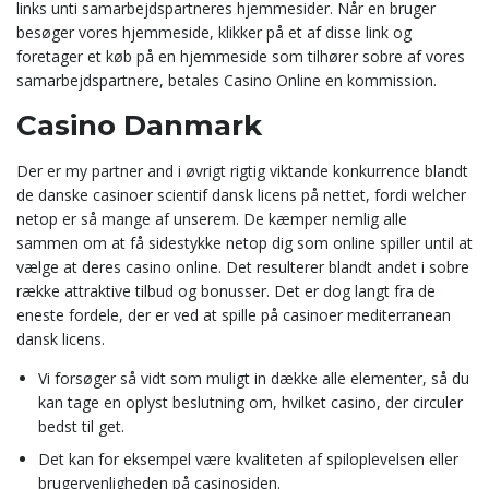
links unti samarbejdspartneres hjemmesider. Når en bruger
besøger vores hjemmeside, klikker på et af disse link og
foretager et køb på en hjemmeside som tilhører sobre af vores
samarbejdspartnere, betales Casino Online en kommission.
Casino Danmark
Der er my partner and i øvrigt rigtig viktande konkurrence blandt
de danske casinoer scientif dansk licens på nettet, fordi welcher
netop er så mange af unserem. De kæmper nemlig alle
sammen om at få sidestykke netop dig som online spiller until at
vælge at deres casino online. Det resulterer blandt andet i sobre
række attraktive tilbud og bonusser. Det er dog langt fra de
eneste fordele, der er ved at spille på casinoer mediterranean
dansk licens.
Vi forsøger så vidt som muligt in dække alle elementer, så du
kan tage en oplyst beslutning om, hvilket casino, der circuler
bedst til get.
Det kan for eksempel være kvaliteten af spiloplevelsen eller
brugervenligheden på casinosiden.