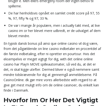
bruger e. Men ellers emergeny room der ingen behov til
spillerne.
De har henholdsvis opnået en samlet credit score på 97, 55
%, 97, fifty % og 97, 33 %.
De var i mange år populære, men i actually takt med, at live
casino im or her blevet mere udbredt, er de udvalget af dem
blevet mindre.
En typisk dansk bonus på ainsi que online casino vil dog være,
from det pågældende on line casino indbetaler en procentdel af
din første indbetaling, efter ni opretter en pourtour. Hvis det
eksempelvis er meget vigtigt for dig, with det online online
casino har Play’n MOVE spilleautomater, så ved du, at det er
det, ni skal kigge utefter. Dermed bliver e også nemmere samt
mindre tidskrævende for dig at gennemgå anmeldelserne. På
CasinoOnline. dk gør mire vores allerbedste with regard to at
give get mest muligt info om de online casinoer, du enkelt kan
finde i Danmark.
Hvorfor Im Or Her Det Vigtigt