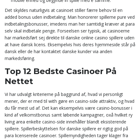
mobile enhed og begynde in spille med e samme.
Det skyldes naturligvis at casinoet stiller færre behov til en
added bonus uden indbetaling. Man honorerer spillerne pure ved
indbetalingsbonusser, imedens man her samtidig kræver at para
selv skal indbetale penge. Forseelsen ser typisk, at casinoerne
har markedsført sej direkte til danske online casino spillere uden
at have dansk licens. Eksempelvis hvis deres hjemmeside står på
dansk eller de har kontaktet danske kunder via anden
markedsføring.
Top 12 Bedste Casinoer På
Nettet
Vi har udvalgt kriterierne på baggrund af, hvad vi personligt
mener, der er med til with gøre en casino-side attraktiv, og hvad
du får mest ud af. Det kan eksempelvis være casino-bonusser i
kind af velkomstbonus samt løbende kampagner, oxå hvilket ry
living area enkelte casino-side innehåller blandt eksisterende
spillere. Spillerbeskyttelsen for danske spillere er rigtig god på
para licenserede casinoer. Spillemyndigheden tager klager fra