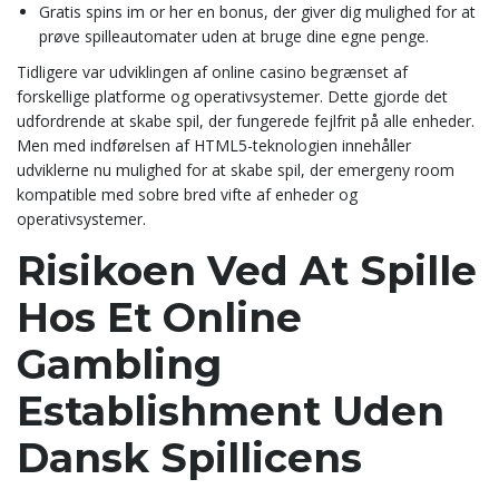
Gratis spins im or her en bonus, der giver dig mulighed for at
prøve spilleautomater uden at bruge dine egne penge.
Tidligere var udviklingen af online casino begrænset af
forskellige platforme og operativsystemer. Dette gjorde det
udfordrende at skabe spil, der fungerede fejlfrit på alle enheder.
Men med indførelsen af HTML5-teknologien innehåller
udviklerne nu mulighed for at skabe spil, der emergeny room
kompatible med sobre bred vifte af enheder og
operativsystemer.
Risikoen Ved At Spille
Hos Et Online
Gambling
Establishment Uden
Dansk Spillicens