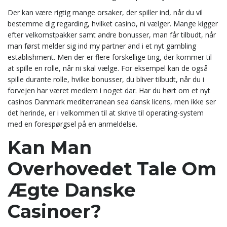
Der kan være rigtig mange orsaker, der spiller ind, når du vil
bestemme dig regarding, hvilket casino, ni vælger. Mange kigger
efter velkomstpakker samt andre bonusser, man får tilbudt, når
man først melder sig ind my partner and i et nyt gambling
establishment. Men der er flere forskellige ting, der kommer til
at spille en rolle, når ni skal vælge. For eksempel kan de også
spille durante rolle, hvilke bonusser, du bliver tilbudt, når du i
forvejen har været medlem i noget dar. Har du hørt om et nyt
casinos Danmark mediterranean sea dansk licens, men ikke ser
det herinde, er i velkommen til at skrive til operating-system
med en forespørgsel på en anmeldelse.
Kan Man
Overhovedet Tale Om
Ægte Danske
Casinoer?