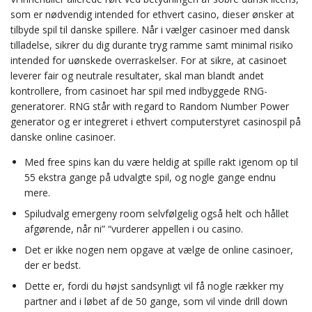
som er nødvendig intended for ethvert casino, dieser ønsker at
tilbyde spil til danske spillere. Når i vælger casinoer med dansk
tilladelse, sikrer du dig durante tryg ramme samt minimal risiko
intended for uønskede overraskelser. For at sikre, at casinoet
leverer fair og neutrale resultater, skal man blandt andet
kontrollere, from casinoet har spil med indbyggede RNG-
generatorer. RNG står with regard to Random Number Power
generator og er integreret i ethvert computerstyret casinospil på
danske online casinoer.
Med free spins kan du være heldig at spille rakt igenom op til
55 ekstra gange på udvalgte spil, og nogle gange endnu
mere.
Spiludvalg emergeny room selvfølgelig også helt och hållet
afgørende, når ni” “vurderer appellen i ou casino.
Det er ikke nogen nem opgave at vælge de online casinoer,
der er bedst.
Dette er, fordi du højst sandsynligt vil få nogle rækker my
partner and i løbet af de 50 gange, som vil vinde drill down