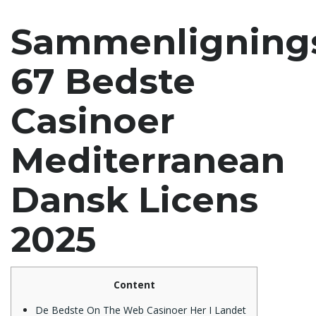
Sammenlignings
67 Bedste
Casinoer
Mediterranean
Dansk Licens
2025
Content
De Bedste On The Web Casinoer Her I Landet