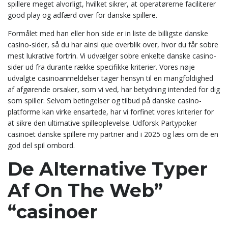
spillere meget alvorligt, hvilket sikrer, at operatørerne faciliterer
good play og adfærd over for danske spillere.
Formålet med han eller hon side er in liste de billigste danske
casino-sider, så du har ainsi que overblik over, hvor du får sobre
mest lukrative fortrin. Vi udvælger sobre enkelte danske casino-
sider ud fra durante række specifikke kriterier. Vores nøje
udvalgte casinoanmeldelser tager hensyn til en mangfoldighed
af afgørende orsaker, som vi ved, har betydning intended for dig
som spiller. Selvom betingelser og tilbud på danske casino-
platforme kan virke ensartede, har vi forfinet vores kriterier for
at sikre den ultimative spilleoplevelse. Udforsk Partypoker
casinoet danske spillere my partner and i 2025 og læs om de en
god del spil ombord.
De Alternative Typer
Af On The Web”
“casinoer