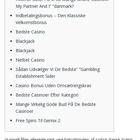
My Partner And I” “danmark?
Indbetalingsbonus – Den Klassiske
Velkomstbonus
Bedste Casino
Blackjack
Blackjack
Netbet Casino
Sådan Udvælger Vi De Bedste” “Gambling
Establishment Sider
Casino Bonus Uden Omsætningskrav
Bedste Casinoer Efter Kategori
Mange Virkelig Gode Bud På De Bedste
Casinoer
Free Spins Til Gemix 2
Vi innehåller allerede rørt ved betydningen af sobre dansk licens,