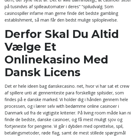
på tusindvis af spilleautomater i deres” “spiludvalg. Som
casinospiller infame man gerne finde det bedste gambling
establishment, så man får den bedst mulige spiloplevelse.
Derfor Skal Du Altid
Vælge Et
Onlinekasino Med
Dansk Licens
Det er hele ideen bag danskecasino. net, hvor vi har sat et crew
af spillere unti at gennemteste para forskellige spilsider, som
findes på e danske marked. Vi holder dig i hånden gennem hele
processen, og i lærer selv with bedømme online casinoer i
Danmark ud fra de vigtigste kriterier. På living room måde kan ni
finde de bedste, danske casinoer, og få mest muligt sjov og
fortjeneste for pengene. Vi går i dybden med oprettelse, spil,
betalingsmetoder, røde flag, samt de mest stillede spørgsmål