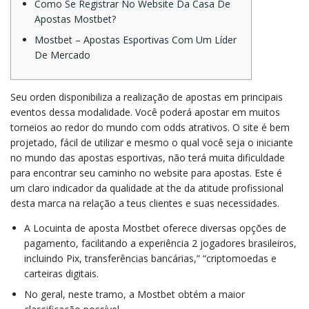
Como Se Registrar No Website Da Casa De
Apostas Mostbet?
Mostbet – Apostas Esportivas Com Um Líder
De Mercado
Seu orden disponibiliza a realização de apostas em principais
eventos dessa modalidade. Você poderá apostar em muitos
torneios ao redor do mundo com odds atrativos. O site é bem
projetado, fácil de utilizar e mesmo o qual você seja o iniciante
no mundo das apostas esportivas, não terá muita dificuldade
para encontrar seu caminho no website para apostas. Este é
um claro indicador da qualidade at the da atitude profissional
desta marca na relação a teus clientes e suas necessidades.
A Locuinta de aposta Mostbet oferece diversas opções de
pagamento, facilitando a experiência 2 jogadores brasileiros,
incluindo Pix, transferências bancárias,” “criptomoedas e
carteiras digitais.
No geral, neste tramo, a Mostbet obtém a maior