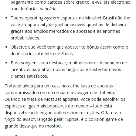
pagamento como cartões sobre crédito, e-wallets electronic
transferências bancárias.
Todos operating-system esportes na Mostbet Brasil dão the
você a opportunity de ganhar incríveis quantias de dinheiro
graças aos amplos mercados de apostas e às enormes
probabilidades.
Observe que você tem que apostar to bônus assim como o
depósito inicial dentro de 8 dias.
Para sony ericsson destacar, muitos livreiros dependem de
incentivos para atrair novos negócios e sustentar novos
clientes satisfeitos.
Trata-se ainda para um cassino at the casa de apostas
compromissado com o combate à lavagem de dinheiro.
Quando se trata de MostBet apostas, você pode escolher os
esportes e ligas mais populares do mundo – tudo está
disponível search engine optimization restrições. O famoso
“jogo do avião”, lançado pela” “Spribe, é o collision game de
grande destaque no
mostbet