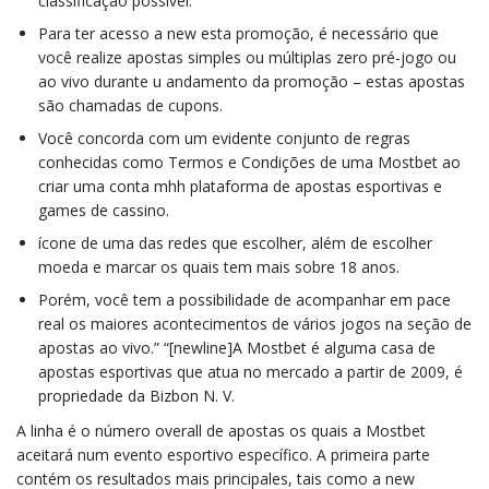
classificação possível.
Para ter acesso a new esta promoção, é necessário que
você realize apostas simples ou múltiplas zero pré-jogo ou
ao vivo durante u andamento da promoção – estas apostas
são chamadas de cupons.
Você concorda com um evidente conjunto de regras
conhecidas como Termos e Condições de uma Mostbet ao
criar uma conta mhh plataforma de apostas esportivas e
games de cassino.
ícone de uma das redes que escolher, além de escolher
moeda e marcar os quais tem mais sobre 18 anos.
Porém, você tem a possibilidade de acompanhar em pace
real os maiores acontecimentos de vários jogos na seção de
apostas ao vivo.” “[newline]A Mostbet é alguma casa de
apostas esportivas que atua no mercado a partir de 2009, é
propriedade da Bizbon N. V.
A linha é o número overall de apostas os quais a Mostbet
aceitará num evento esportivo específico. A primeira parte
contém os resultados mais principales, tais como a new