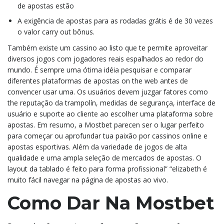
de apostas estão
A exigência de apostas para as rodadas grátis é de 30 vezes
o valor carry out bônus.
Também existe um cassino ao listo que te permite aproveitar
diversos jogos com jogadores reais espalhados ao redor do
mundo. É sempre uma ótima idéia pesquisar e comparar
diferentes plataformas de apostas on the web antes de
convencer usar uma. Os usuários devem juzgar fatores como
the reputação da trampolín, medidas de segurança, interface de
usuário e suporte ao cliente ao escolher uma plataforma sobre
apostas. Em resumo, a Mostbet parecen ser o lugar perfeito
para começar ou aprofundar tua paixão por cassinos online e
apostas esportivas. Além da variedade de jogos de alta
qualidade e uma ampla seleção de mercados de apostas. O
layout da tablado é feito para forma profissional” “elizabeth é
muito fácil navegar na página de apostas ao vivo.
Como Dar Na Mostbet