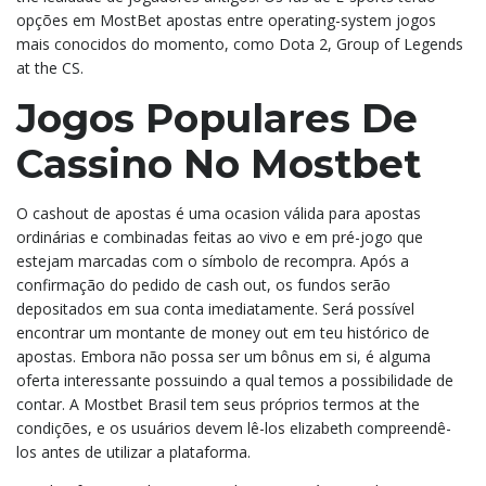
opções em MostBet apostas entre operating-system jogos
mais conocidos do momento, como Dota 2, Group of Legends
at the CS.
Jogos Populares De
Cassino No Mostbet
O cashout de apostas é uma ocasion válida para apostas
ordinárias e combinadas feitas ao vivo e em pré-jogo que
estejam marcadas com o símbolo de recompra. Após a
confirmação do pedido de cash out, os fundos serão
depositados em sua conta imediatamente. Será possível
encontrar um montante de money out em teu histórico de
apostas. Embora não possa ser um bônus em si, é alguma
oferta interessante possuindo a qual temos a possibilidade de
contar. A Mostbet Brasil tem seus próprios termos at the
condições, e os usuários devem lê-los elizabeth compreendê-
los antes de utilizar a plataforma.