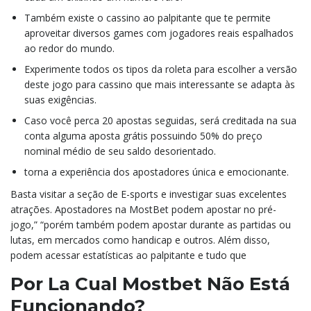
Também existe o cassino ao palpitante que te permite
aproveitar diversos games com jogadores reais espalhados
ao redor do mundo.
Experimente todos os tipos da roleta para escolher a versão
deste jogo para cassino que mais interessante se adapta às
suas exigências.
Caso você perca 20 apostas seguidas, será creditada na sua
conta alguma aposta grátis possuindo 50% do preço
nominal médio de seu saldo desorientado.
torna a experiência dos apostadores única e emocionante.
Basta visitar a seção de E-sports e investigar suas excelentes
atrações. Apostadores na MostBet podem apostar no pré-
jogo,” “porém também podem apostar durante as partidas ou
lutas, em mercados como handicap e outros. Além disso,
podem acessar estatísticas ao palpitante e tudo que
Por La Cual Mostbet Não Está
Funcionando?