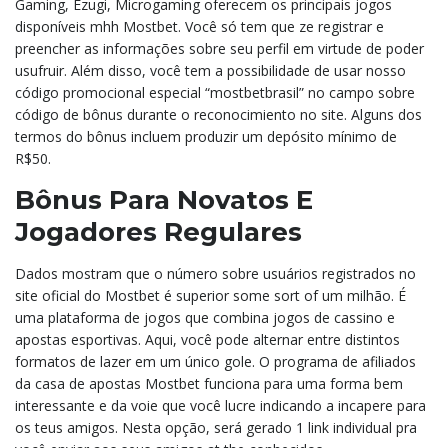
Gaming, Ezugi, Microgaming oferecem os principais jogos
disponíveis mhh Mostbet. Você só tem que ze registrar e
preencher as informações sobre seu perfil em virtude de poder
usufruir. Além disso, você tem a possibilidade de usar nosso
código promocional especial “mostbetbrasil” no campo sobre
código de bônus durante o reconocimiento no site. Alguns dos
termos do bônus incluem produzir um depósito mínimo de
R$50.
Bônus Para Novatos E
Jogadores Regulares
Dados mostram que o número sobre usuários registrados no
site oficial do Mostbet é superior some sort of um milhão. É
uma plataforma de jogos que combina jogos de cassino e
apostas esportivas. Aqui, você pode alternar entre distintos
formatos de lazer em um único gole. O programa de afiliados
da casa de apostas Mostbet funciona para uma forma bem
interessante e da voie que você lucre indicando a incapere para
os teus amigos. Nesta opção, será gerado 1 link individual pra