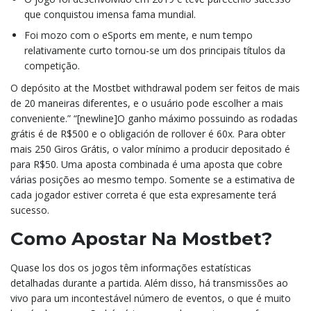
que conquistou imensa fama mundial.
Foi mozo com o eSports em mente, e num tempo
relativamente curto tornou-se um dos principais títulos da
competição.
O depósito at the Mostbet withdrawal podem ser feitos de mais
de 20 maneiras diferentes, e o usuário pode escolher a mais
conveniente.” “[newline]O ganho máximo possuindo as rodadas
grátis é de R$500 e o obligación de rollover é 60x. Para obter
mais 250 Giros Grátis, o valor mínimo a producir depositado é
para R$50. Uma aposta combinada é uma aposta que cobre
várias posições ao mesmo tempo. Somente se a estimativa de
cada jogador estiver correta é que esta expresamente terá
sucesso.
Como Apostar Na Mostbet?
Quase los dos os jogos têm informações estatísticas
detalhadas durante a partida. Além disso, há transmissões ao
vivo para um incontestável número de eventos, o que é muito