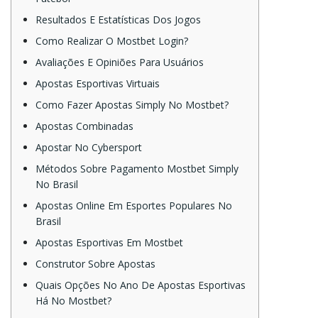
Resultados E Estatísticas Dos Jogos
Como Realizar O Mostbet Login?
Avaliações E Opiniões Para Usuários
Apostas Esportivas Virtuais
Como Fazer Apostas Simply No Mostbet?
Apostas Combinadas
Apostar No Cybersport
Métodos Sobre Pagamento Mostbet Simply
No Brasil
Apostas Online Em Esportes Populares No
Brasil
Apostas Esportivas Em Mostbet
Construtor Sobre Apostas
Quais Opções No Ano De Apostas Esportivas
Há No Mostbet?