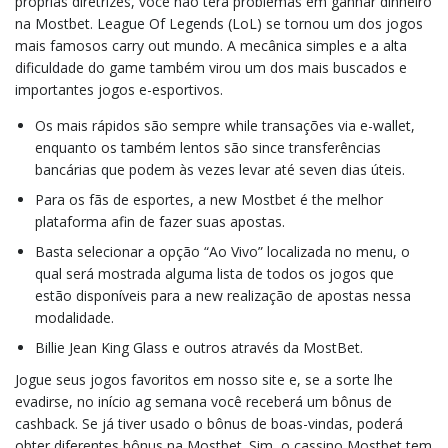
próprias diretrizes, você não terá problemas em ganhar dinheiro
na Mostbet. League Of Legends (LoL) se tornou um dos jogos
mais famosos carry out mundo. A mecânica simples e a alta
dificuldade do game também virou um dos mais buscados e
importantes jogos e-esportivos.
Os mais rápidos são sempre while transações via e-wallet,
enquanto os também lentos são since transferências
bancárias que podem às vezes levar até seven dias úteis.
Para os fãs de esportes, a new Mostbet é the melhor
plataforma afin de fazer suas apostas.
Basta selecionar a opção “Ao Vivo” localizada no menu, o
qual será mostrada alguma lista de todos os jogos que
estão disponíveis para a new realização de apostas nessa
modalidade.
Billie Jean King Glass e outros através da MostBet.
Jogue seus jogos favoritos em nosso site e, se a sorte lhe
evadirse, no início ag semana você receberá um bônus de
cashback. Se já tiver usado o bônus de boas-vindas, poderá
obter diferentes bônus na Mostbet. Sim, o cassino Mostbet tem