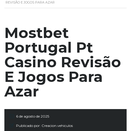
REVISÃO E JOGOS PARA AZAR
Mostbet
Portugal Pt
Casino Revisão
E Jogos Para
Azar
6 de agosto de 2025
Publicado por:
Creacion.vehiculos