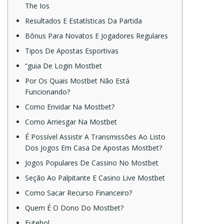
The Ios
Resultados E Estatísticas Da Partida
Bônus Para Novatos E Jogadores Regulares
Tipos De Apostas Esportivas
“guia De Login Mostbet
Por Os Quais Mostbet Não Está
Funcionando?
Como Envidar Na Mostbet?
Como Arriesgar Na Mostbet
É Possível Assistir A Transmissões Ao Listo
Dos Jogos Em Casa De Apostas Mostbet?
Jogos Populares De Cassino No Mostbet
Seção Ao Palpitante E Casino Live Mostbet
Como Sacar Recurso Financeiro?
Quem É O Dono Do Mostbet?
Futebol