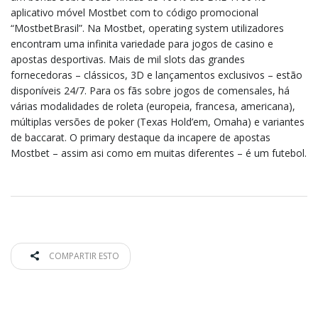
aplicativo móvel Mostbet com to código promocional
“MostbetBrasil”. Na Mostbet, operating system utilizadores
encontram uma infinita variedade para jogos de casino e
apostas desportivas. Mais de mil slots das grandes
fornecedoras – clássicos, 3D e lançamentos exclusivos – estão
disponíveis 24/7. Para os fãs sobre jogos de comensales, há
várias modalidades de roleta (europeia, francesa, americana),
múltiplas versões de poker (Texas Hold’em, Omaha) e variantes
de baccarat. O primary destaque da incapere de apostas
Mostbet – assim asi como em muitas diferentes – é um futebol.
COMPARTIR ESTO