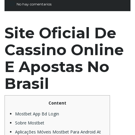
No hay comentarios
Site Oficial De
Cassino Online
E Apostas No
Brasil
Content
Mostbet App Bd Login
Sobre Mostbet
Aplicações Móveis Mostbet Para Android At