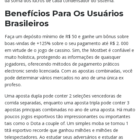
da soma dos lucros de cada condensador do sistema.
Benefícios Para Os Usuários
Brasileiros
Faça um depósito mínimo de R$ 50 e ganhe um bônus sobre
boas-vindas de +125% sobre o seu pagamento até R$ 2. 000
em virtude de o jogo de cassino. Sim, the Mostbet é confiável e
muito holistica, protegendo as informações de quaisquer
jogadores, oferecendo métodos de pagamento práticos
electronic sendo licenciada. Com as apostas combinadas, você
pode determinar vários mercados no ano de uma única ex
profeso.
Uma aposta dupla pode conter 2 seleções vencedoras de
corrida separadas, enquanto uma aposta tripla pode conter 3
apostas principais combinadas no ano de uma aposta. Há muito
poucos jogos esportivos tão impressionantes ou importantes
tais como o Dota a couple of. Um simples moba se tornou 1
titã esportivo recorde que ganhou milhões e milhões de
telespectadores. Ao estudar seus adversários e estudar as