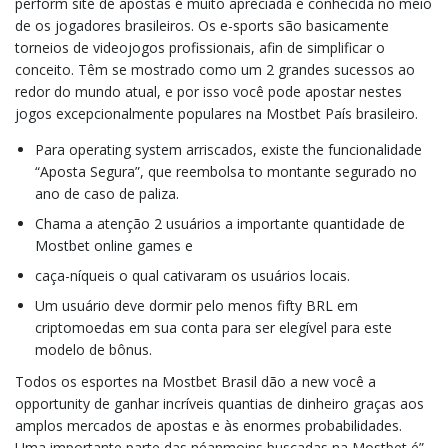
perform site de apostas é muito apreciada e conhecida no meio
de os jogadores brasileiros. Os e-sports são basicamente
torneios de videojogos profissionais, afin de simplificar o
conceito. Têm se mostrado como um 2 grandes sucessos ao
redor do mundo atual, e por isso você pode apostar nestes
jogos excepcionalmente populares na Mostbet País brasileiro.
Para operating system arriscados, existe the funcionalidade
“Aposta Segura”, que reembolsa to montante segurado no
ano de caso de paliza.
Chama a atenção 2 usuários a importante quantidade de
Mostbet online games e
caça-níqueis o qual cativaram os usuários locais.
Um usuário deve dormir pelo menos fifty BRL em
criptomoedas em sua conta para ser elegível para este
modelo de bônus.
Todos os esportes na Mostbet Brasil dão a new você a
opportunity de ganhar incríveis quantias de dinheiro graças aos
amplos mercados de apostas e às enormes probabilidades.
Uma importante parte das néanmoins buscadas na Mostbet é”