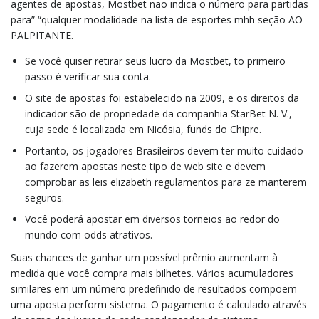
agentes de apostas, Mostbet não indica o número para partidas
para” “qualquer modalidade na lista de esportes mhh seção AO
PALPITANTE.
Se você quiser retirar seus lucro da Mostbet, to primeiro
passo é verificar sua conta.
O site de apostas foi estabelecido na 2009, e os direitos da
indicador são de propriedade da companhia StarBet N. V.,
cuja sede é localizada em Nicósia, funds do Chipre.
Portanto, os jogadores Brasileiros devem ter muito cuidado
ao fazerem apostas neste tipo de web site e devem
comprobar as leis elizabeth regulamentos para ze manterem
seguros.
Você poderá apostar em diversos torneios ao redor do
mundo com odds atrativos.
Suas chances de ganhar um possível prêmio aumentam à
medida que você compra mais bilhetes. Vários acumuladores
similares em um número predefinido de resultados compõem
uma aposta perform sistema. O pagamento é calculado através