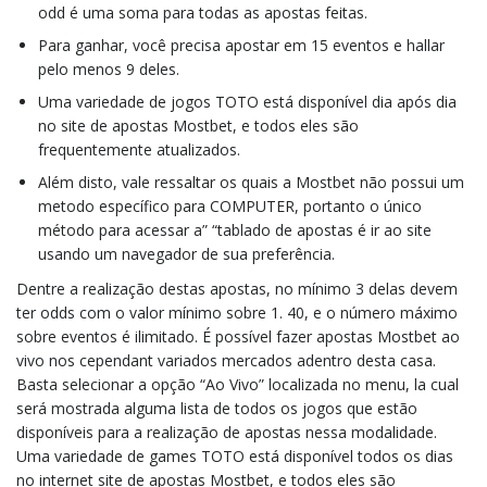
odd é uma soma para todas as apostas feitas.
Para ganhar, você precisa apostar em 15 eventos e hallar
pelo menos 9 deles.
Uma variedade de jogos TOTO está disponível dia após dia
no site de apostas Mostbet, e todos eles são
frequentemente atualizados.
Além disto, vale ressaltar os quais a Mostbet não possui um
metodo específico para COMPUTER, portanto o único
método para acessar a” “tablado de apostas é ir ao site
usando um navegador de sua preferência.
Dentre a realização destas apostas, no mínimo 3 delas devem
ter odds com o valor mínimo sobre 1. 40, e o número máximo
sobre eventos é ilimitado. É possível fazer apostas Mostbet ao
vivo nos cependant variados mercados adentro desta casa.
Basta selecionar a opção “Ao Vivo” localizada no menu, la cual
será mostrada alguma lista de todos os jogos que estão
disponíveis para a realização de apostas nessa modalidade.
Uma variedade de games TOTO está disponível todos os dias
no internet site de apostas Mostbet, e todos eles são