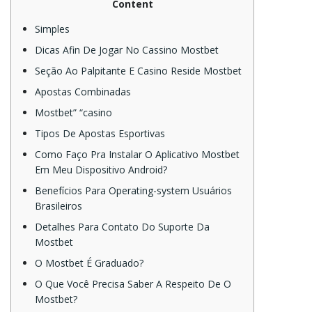
Content
Simples
Dicas Afin De Jogar No Cassino Mostbet
Seção Ao Palpitante E Casino Reside Mostbet
Apostas Combinadas
Mostbet” “casino
Tipos De Apostas Esportivas
Como Faço Pra Instalar O Aplicativo Mostbet
Em Meu Dispositivo Android?
Benefícios Para Operating-system Usuários
Brasileiros
Detalhes Para Contato Do Suporte Da
Mostbet
O Mostbet É Graduado?
O Que Você Precisa Saber A Respeito De O
Mostbet?