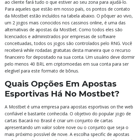
ao cliente fará tudo o que estiver ao seu zona para ajudá-lo.
Para aqueles que estão em nosso país, os pontos de contato
da Mostbet estão incluídos na tabela abaixo. O pôquer ao vivo,
um 2 jogos mais conocidos nos cassinos online, é uma das
alternativas de apostas da Mostbet. Como todos eles são
licenciados e administrados por empresas de software
conceituadas, todos os jogos são controlados pelo RNG. Você
receberá while rodadas gratuitas desta maneira que o recurso
financeiro for depositado na sua conta. Um usuário deve dormir
pelo menos 40 BRL em criptomoedas em sua conta para ser
elegível para este formato de bônus.
Quais Opções Em Apostas
Esportivas Há No Mostbet?
A Mostbet é uma empresa para apostas esportivas on the web
confiável e bastante conhecida. O objetivo do popular jogo de
cartas Bacará no Brasil é criar um conjunto de cartas
apresentando um valor sobre nove ou o conjunto que seja o
mais próximo possível de nove. A escolha specific de apostas