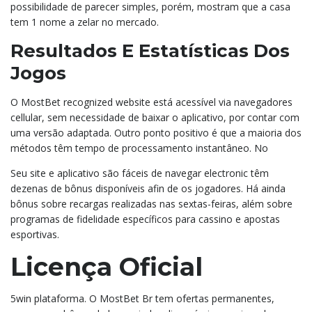
possibilidade de parecer simples, porém, mostram que a casa
tem 1 nome a zelar no mercado.
Resultados E Estatísticas Dos
Jogos
O MostBet recognized website está acessível via navegadores
cellular, sem necessidade de baixar o aplicativo, por contar com
uma versão adaptada. Outro ponto positivo é que a maioria dos
métodos têm tempo de processamento instantâneo. No
Seu site e aplicativo são fáceis de navegar electronic têm
dezenas de bônus disponíveis afin de os jogadores. Há ainda
bônus sobre recargas realizadas nas sextas-feiras, além sobre
programas de fidelidade específicos para cassino e apostas
esportivas.
Licença Oficial
5win plataforma. O MostBet Br tem ofertas permanentes,