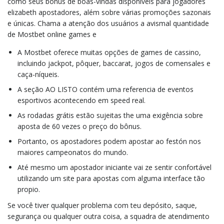
como seus bônus de boas-vindas disponíveis para jogadores
elizabeth apostadores, além sobre várias promoções sazonais
e únicas. Chama a atenção dos usuários a avismal quantidade
de Mostbet online games e
A Mostbet oferece muitas opções de games de cassino,
incluindo jackpot, pôquer, baccarat, jogos de comensales e
caça-níqueis.
A seção AO LISTO contém uma referencia de eventos
esportivos acontecendo em speed real.
As rodadas grátis estão sujeitas the uma exigência sobre
aposta de 60 vezes o preço do bônus.
Portanto, os apostadores podem apostar ao festón nos
maiores campeonatos do mundo.
Até mesmo um apostador iniciante vai ze sentir confortável
utilizando um site para apostas com alguma interface tão
propio.
Se você tiver qualquer problema com teu depósito, saque,
segurança ou qualquer outra coisa, a squadra de atendimento