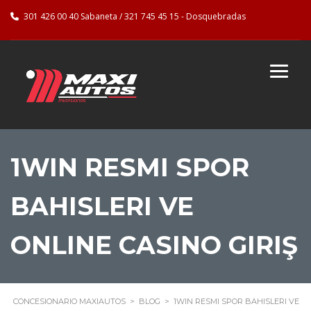
301 426 00 40 Sabaneta / 321 745 45 15 - Dosquebradas
1WIN RESMI SPOR
BAHISLERI VE
ONLINE CASINO GIRIŞ
CONCESIONARIO MAXIAUTOS
>
BLOG
>
1WIN RESMI SPOR BAHISLERI VE