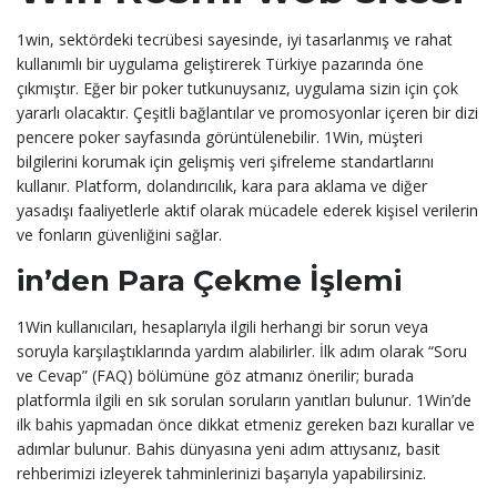
1win, sektördeki tecrübesi sayesinde, iyi tasarlanmış ve rahat
kullanımlı bir uygulama geliştirerek Türkiye pazarında öne
çıkmıştır. Eğer bir poker tutkunuysanız, uygulama sizin için çok
yararlı olacaktır. Çeşitli bağlantılar ve promosyonlar içeren bir dizi
pencere poker sayfasında görüntülenebilir. 1Win, müşteri
bilgilerini korumak için gelişmiş veri şifreleme standartlarını
kullanır. Platform, dolandırıcılık, kara para aklama ve diğer
yasadışı faaliyetlerle aktif olarak mücadele ederek kişisel verilerin
ve fonların güvenliğini sağlar.
in’den Para Çekme İşlemi
1Win kullanıcıları, hesaplarıyla ilgili herhangi bir sorun veya
soruyla karşılaştıklarında yardım alabilirler. İlk adım olarak “Soru
ve Cevap” (FAQ) bölümüne göz atmanız önerilir; burada
platformla ilgili en sık sorulan soruların yanıtları bulunur. 1Win’de
ilk bahis yapmadan önce dikkat etmeniz gereken bazı kurallar ve
adımlar bulunur. Bahis dünyasına yeni adım attıysanız, basit
rehberimizi izleyerek tahminlerinizi başarıyla yapabilirsiniz.