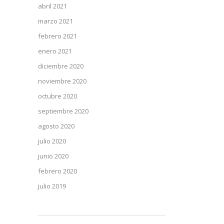
abril 2021
marzo 2021
febrero 2021
enero 2021
diciembre 2020
noviembre 2020
octubre 2020
septiembre 2020
agosto 2020
julio 2020
junio 2020
febrero 2020
julio 2019