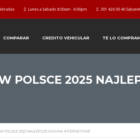
uebradas
Lunes a Sabado 8:00am - 6:00pm
301 426 00 40 Sabane
COMPARAR
CREDITO VEHICULAR
TE LO COMPRA
W POLSCE 2025 NAJLE
 W POLSCE 2025 NAJLEPSZE KASYNA INTERNETOWE