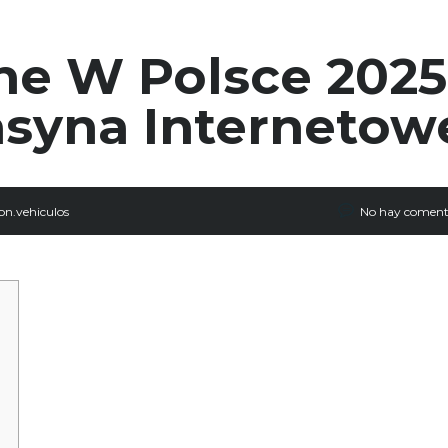
ne W Polsce 2025
asyna Internetow
on.vehiculos
No hay coment