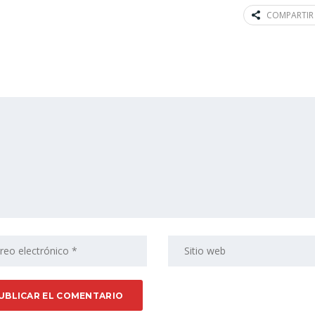
COMPARTIR