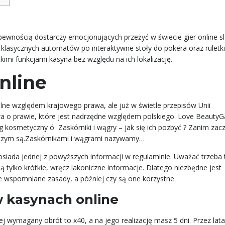
pewnością dostarczy emocjonujących przeżyć w świecie gier online sl
 klasycznych automatów po interaktywne stoły do pokera oraz ruletki.
imi funkcjami kasyna bez względu na ich lokalizację.
nline
galne względem krajowego prawa, ale już w świetle przepisów Unii
wa o prawie, które jest nadrzędne względem polskiego. Love BeautyG
kosmetyczny ó Zaskórniki i wągry – jak się ich pozbyć ? Zanim zac
ć czym są.Zaskórnikami i wągrami nazywamy…
posiada jednej z powyższych informacji w regulaminie. Uważać trzeba 
ą tylko krótkie, wręcz lakoniczne informacje. Dlatego niezbędne jest
e wspomniane zasady, a później czy są one korzystne.
 kasynach online
jej wymagany obrót to x40, a na jego realizację masz 5 dni. Przez lata