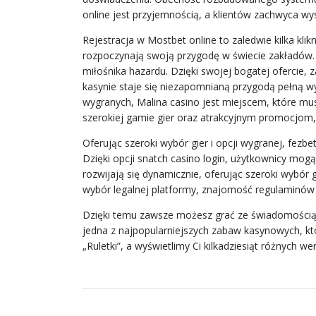
online jest przyjemnością, a klientów zachwyca wys
Rejestracja w Mostbet online to zaledwie kilka klik
rozpoczynają swoją przygodę w świecie zakładów.
miłośnika hazardu. Dzięki swojej bogatej ofercie
kasynie staje się niezapomnianą przygodą pełną wy
wygranych, Malina casino jest miejscem, które mu
szerokiej gamie gier oraz atrakcyjnym promocjom, 
Oferując szeroki wybór gier i opcji wygranej, fezb
Dzięki opcji snatch casino login, użytkownicy mo
rozwijają się dynamicznie, oferując szeroki wybór 
wybór legalnej platformy, znajomość regulaminów 
Dzięki temu zawsze możesz grać ze świadomością, 
jedna z najpopularniejszych zabaw kasynowych, kt
„Ruletki”, a wyświetlimy Ci kilkadziesiąt różnych wers