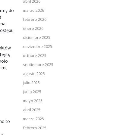
abril 2026
marzo 2026
ormy do
a
febrero 2026
rma
enero 2026
dostępu
diciembre 2025
noviembre 2025
unktów
 tego,
octubre 2025
 koło
septiembre 2025
ami,
agosto 2025
julio 2025
junio 2025
mayo 2025
abril 2025
marzo 2025
no to
febrero 2025
no