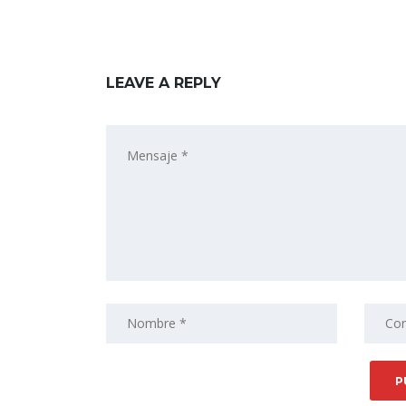
LEAVE A REPLY