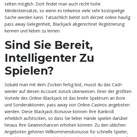
selten möglich. Dort findet man auch recht hohe
Mindesteinsätze, so wenn es teilweise viele sehr kostspielige
Sache werden kann. Tatsächlich bietet sich derzeit online häufig
pass away Gelegenheit, Blackjack abgerechnet Registrierung
kennen und lieben zu lernen.
Sind Sie Bereit,
Intelligenter Zu
Spielen?
Sobald man mit dem Zocken fertig bist, musst du das Cash
wieder auf diesen Account zurück überweisen. Einer der größten
Vorteile des Online-Blackjack ist das breite Spektrum an Boni
und Sonderaktionen, pass away von Online-Casinos angeboten
werden. Diese Blackjack-Bonusse können Ihre Bankroll
erheblich aufstocken, so dass Sie lieber Hände spielen darüber
hinaus Ihre Gewinnchancen erhöhen können. Zu den üblichen
Angeboten gehören Willkommensbonusse für schnelle Spieler,