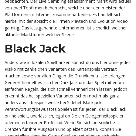
beobachten. Der Live Gambling establishment Markt wird aktuell
von zwei Topfirmen beherrscht, welche über den meisten der
Plattformen im Internet zusammenarbeiten. Es handelt sich
hierbei mit der absicht die Firmen Playtech und Evolution Video
gaming. Das letztgenannte Unternehmen ist sicherlich welcher
aktuelle Marktführer welcher Szene.
Black Jack
Anders wie in lokalen Spielbanken kannst du uns hier ohne jedes
Risiko mit zahlreichen Varianten des Kartenspiels vertraut
machen sowie vor allen Dingen die Grundkenntnisse erlangen.
Generell handelt es sich bei Dark Jack um das Spiel mit enorm
einfachen Regeln, die sich schnell verinnerlichen lassen. Jedoch
erkennt das bei speziellen Varianten schon nochmals ganz
anders aus – beispielsweise bei Sidebet Blackjack.
Verantwortungsbewusstes Spielen ist für jeden, der Black jack
online spielt, unerlässlich, egal ob Sie ein Gelegenheitsspieler
oder ein erfahrener Profi sind. Wenn Sie sich persönliche
Grenzen für Ihre Ausgaben und Spielzeit setzen, können Sie
sicherstellen, dass Ihr Game Spaß macht ebenso sich nicht