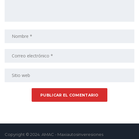
Copyright © 2024. AMAC - Maxiautosinveresiones