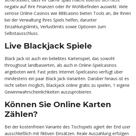
negativ auf Ihre Finanzen oder Ihr Wohlbefinden auswirkt. Viele
seriöse Online-Casinos wie 888casino bieten Tools an, die Ihnen
bei der Verwaltung Ihres Spiels helfen, darunter
Einzahlungslimits, Verlustlimits sowie Optionen zum
Selbstausschluss.
Live Blackjack Spiele
Black Jack ist auch ein beliebtes Kartenspiel, das sowohl
throughout landbasierten, als auch in Online-Spielcasinos
angeboten wird. Fast jedes Internet-Spielcasino verfügt über
mindestens ein paar Black Jack-Varianten. Darüber hinaus ist es
nicht selten möglich, Blackjack online gratis zu spielen, 1 eigene
Gewinnwahrscheinlichkeiten auszuprobieren.
Können Sie Online Karten
Zählen?
Bei der kostenfreien Variante des Tischspiels agiert der End user
ausschließlich mit fiktiven Einsätzen. Reale Auszahlung erfolgen