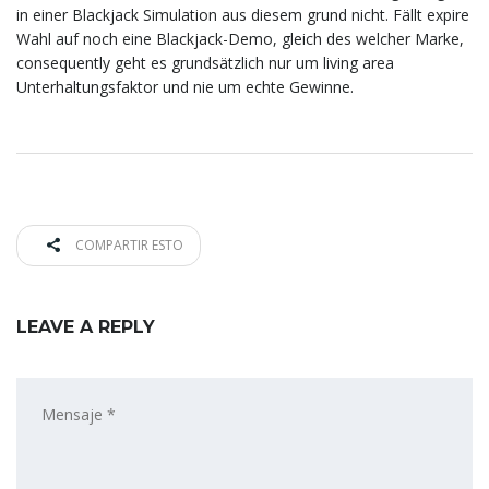
in einer Blackjack Simulation aus diesem grund nicht. Fällt expire
Wahl auf noch eine Blackjack-Demo, gleich des welcher Marke,
consequently geht es grundsätzlich nur um living area
Unterhaltungsfaktor und nie um echte Gewinne.
COMPARTIR ESTO
LEAVE A REPLY