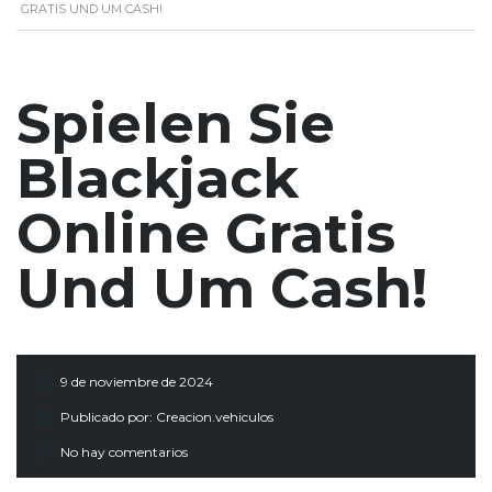
GRATIS UND UM CASH!
Spielen Sie
Blackjack
Online Gratis
Und Um Cash!
9 de noviembre de 2024
Publicado por:
Creacion.vehiculos
No hay comentarios