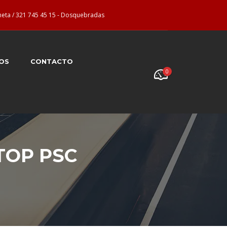
neta / 321 745 45 15 - Dosquebradas
OS
CONTACTO
0
TOP PSC