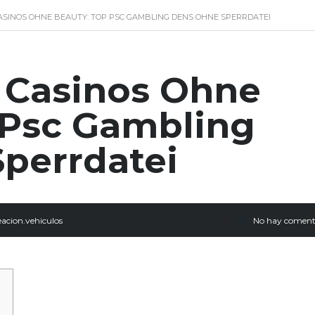
ASINOS OHNE BEAUTY: TOP PSC GAMBLING DENS OHNE SPERRDATEI
 Casinos Ohne
 Psc Gambling
perrdatei
acion.vehiculos
No hay coment