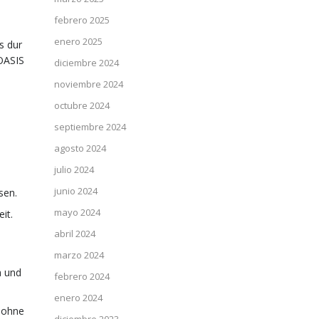
febrero 2025
enero 2025
s dur
 OASIS
diciembre 2024
noviembre 2024
octubre 2024
septiembre 2024
agosto 2024
julio 2024
junio 2024
sen.
mayo 2024
it.
abril 2024
marzo 2024
a und
febrero 2024
enero 2024
s ohne