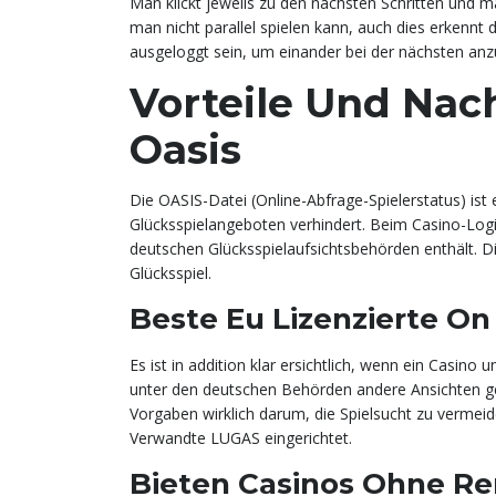
Man klickt jeweils zu den nächsten Schritten und mä
man nicht parallel spielen kann, auch dies erken
ausgeloggt sein, um einander bei der nächsten an
Vorteile Und Nac
Oasis
Die OASIS-Datei (Online-Abfrage-Spielerstatus) ist
Glücksspielangeboten verhindert. Beim Casino-Login
deutschen Glücksspielaufsichtsbehörden enthält. D
Glücksspiel.
Beste Eu Lizenzierte O
Es ist in addition klar ersichtlich, wenn ein Casino 
unter den deutschen Behörden andere Ansichten geb
Vorgaben wirklich darum, die Spielsucht zu vermei
Verwandte LUGAS eingerichtet.
Bieten Casinos Ohne R