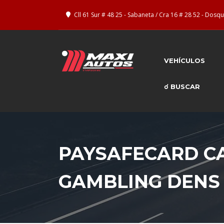
Cll 61 Sur # 48 25 - Sabaneta / Cra 16 # 28 52 - Dos
VEHÍCULOS
☌ BUSCAR
PAYSAFECARD CA
GAMBLING DENS