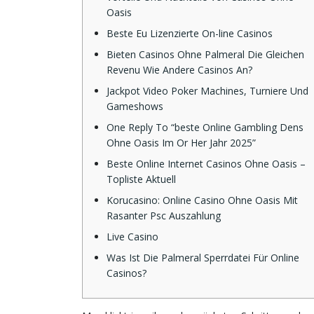
Oasis
Beste Eu Lizenzierte On-line Casinos
Bieten Casinos Ohne Palmeral Die Gleichen
Revenu Wie Andere Casinos An?
Jackpot Video Poker Machines, Turniere Und
Gameshows
One Reply To “beste Online Gambling Dens
Ohne Oasis Im Or Her Jahr 2025”
Beste Online Internet Casinos Ohne Oasis –
Topliste Aktuell
Korucasino: Online Casino Ohne Oasis Mit
Rasanter Psc Auszahlung
Live Casino
Was Ist Die Palmeral Sperrdatei Für Online
Casinos?