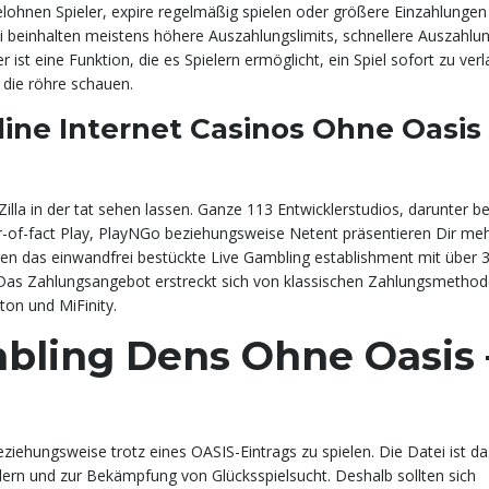
hnen Spieler, expire regelmäßig spielen oder größere Einzahlungen
ni beinhalten meistens höhere Auszahlungslimits, schnellere Auszahlu
ist eine Funktion, die es Spielern ermöglicht, ein Spiel sofort zu verl
 die röhre schauen.
ine Internet Casinos Ohne Oasis
illa in der tat sehen lassen. Ganze 113 Entwicklerstudios, darunter b
of-fact Play, PlayNGo beziehungsweise Netent präsentieren Dir meh
gen das einwandfrei bestückte Live Gambling establishment mit über 
 Das Zahlungsangebot erstreckt sich von klassischen Zahlungsmethod
ton und MiFinity.
bling Dens Ohne Oasis 
iehungsweise trotz eines OASIS-Eintrags zu spielen. Die Datei ist da
ern und zur Bekämpfung von Glücksspielsucht. Deshalb sollten sich