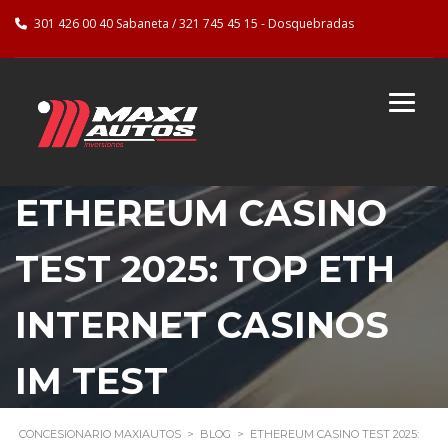
301 426 00 40 Sabaneta / 321 745 45 15 - Dosquebradas
ETHEREUM CASINO
TEST 2025: TOP ETH
INTERNET CASINOS
IM TEST
CONCESIONARIO MAXIAUTOS
>
BLOG
>
ETHEREUM CASINO TEST 2025: