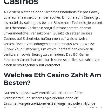
Casinos
Außerdem bietet es hohe Sicherheitsstandards für pass away
Ethereum-Transaktionen der Zocker. Ein Ethereum Casino gilt
als natürlich, solange es bei der Blockchain-Technologie basiert.
Die Ethereum-Blockchain sorgt für transparente ebenso
unveränderliche Transaktionen. Zusätzlich setzen seriöse
Casinos auf Sicherheitsmaßnahmen auf welche weise
verschlüsselte Verbindungen darüber hinaus KYC-Prozesse
(Know Your Customer), um expire Identität der Zocker zu
verifizieren sowie Betrug zu verhindern. Das BC. Game
Ethereum Casino hat sich durch seine schnellen Auszahlungen
einen hervorragenden Ruf erarbeitet.
Welches Eth Casino Zahlt Am
Besten?
Nutzen Sie pass away Vorteile von Ethereum für ein
verbessertes und sicheres Spielerlebnis ohne die
Einschränkungen traditioneller Zahlungsmethoden. Hybride