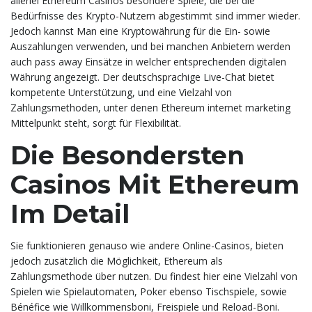
allerlei Ethereum Casinos besondere Spiele, die bei die
Bedürfnisse des Krypto-Nutzern abgestimmt sind immer wieder.
Jedoch kannst Man eine Kryptowährung für die Ein- sowie
Auszahlungen verwenden, und bei manchen Anbietern werden
auch pass away Einsätze in welcher entsprechenden digitalen
Währung angezeigt. Der deutschsprachige Live-Chat bietet
kompetente Unterstützung, und eine Vielzahl von
Zahlungsmethoden, unter denen Ethereum internet marketing
Mittelpunkt steht, sorgt für Flexibilität.
Die Besondersten
Casinos Mit Ethereum
Im Detail
Sie funktionieren genauso wie andere Online-Casinos, bieten
jedoch zusätzlich die Möglichkeit, Ethereum als
Zahlungsmethode über nutzen. Du findest hier eine Vielzahl von
Spielen wie Spielautomaten, Poker ebenso Tischspiele, sowie
Bénéfice wie Willkommensboni, Freispiele und Reload-Boni.