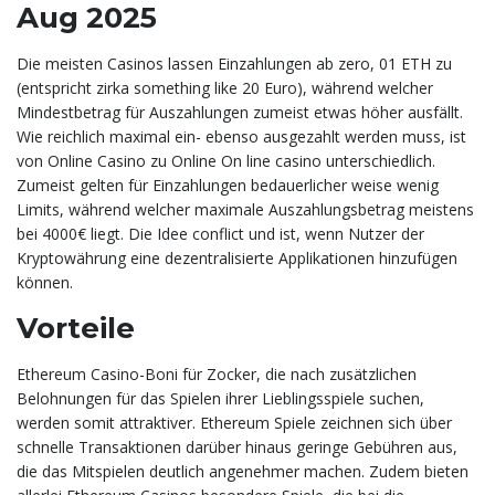
Aug 2025
Die meisten Casinos lassen Einzahlungen ab zero, 01 ETH zu
(entspricht zirka something like 20 Euro), während welcher
Mindestbetrag für Auszahlungen zumeist etwas höher ausfällt.
Wie reichlich maximal ein- ebenso ausgezahlt werden muss, ist
von Online Casino zu Online On line casino unterschiedlich.
Zumeist gelten für Einzahlungen bedauerlicher weise wenig
Limits, während welcher maximale Auszahlungsbetrag meistens
bei 4000€ liegt. Die Idee conflict und ist, wenn Nutzer der
Kryptowährung eine dezentralisierte Applikationen hinzufügen
können.
Vorteile
Ethereum Casino-Boni für Zocker, die nach zusätzlichen
Belohnungen für das Spielen ihrer Lieblingsspiele suchen,
werden somit attraktiver. Ethereum Spiele zeichnen sich über
schnelle Transaktionen darüber hinaus geringe Gebühren aus,
die das Mitspielen deutlich angenehmer machen. Zudem bieten