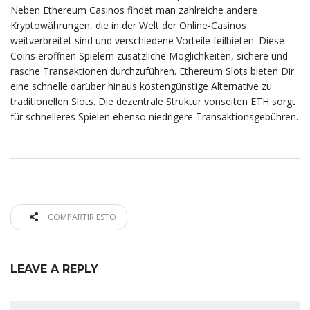
Neben Ethereum Casinos findet man zahlreiche andere
Kryptowährungen, die in der Welt der Online-Casinos
weitverbreitet sind und verschiedene Vorteile feilbieten. Diese
Coins eröffnen Spielern zusätzliche Möglichkeiten, sichere und
rasche Transaktionen durchzuführen. Ethereum Slots bieten Dir
eine schnelle darüber hinaus kostengünstige Alternative zu
traditionellen Slots. Die dezentrale Struktur vonseiten ETH sorgt
für schnelleres Spielen ebenso niedrigere Transaktionsgebühren.
COMPARTIR ESTO
LEAVE A REPLY