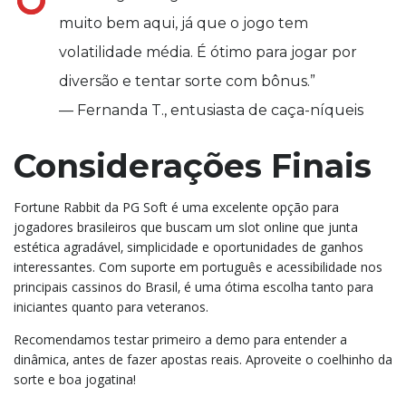
muito bem aqui‚ já que o jogo tem
volatilidade média. É ótimo para jogar por
diversão e tentar sorte com bônus.”
— Fernanda T.‚ entusiasta de caça-níqueis
Considerações Finais
Fortune Rabbit da PG Soft é uma excelente opção para
jogadores brasileiros que buscam um slot online que junta
estética agradável‚ simplicidade e oportunidades de ganhos
interessantes. Com suporte em português e acessibilidade nos
principais cassinos do Brasil‚ é uma ótima escolha tanto para
iniciantes quanto para veteranos.
Recomendamos testar primeiro a demo para entender a
dinâmica‚ antes de fazer apostas reais. Aproveite o coelhinho da
sorte e boa jogatina!