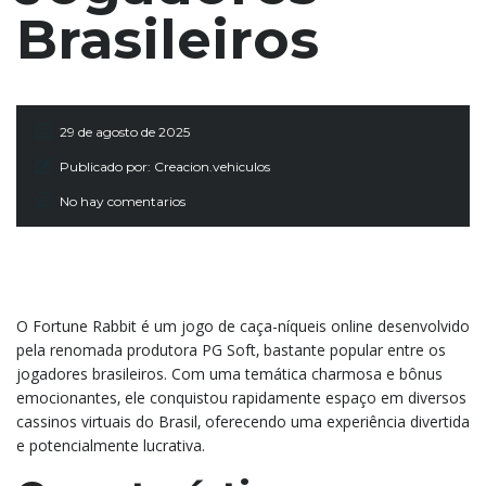
Brasileiros
29 de agosto de 2025
Publicado por:
Creacion.vehiculos
No hay comentarios
O Fortune Rabbit é um jogo de caça-níqueis online desenvolvido
pela renomada produtora PG Soft‚ bastante popular entre os
jogadores brasileiros. Com uma temática charmosa e bônus
emocionantes‚ ele conquistou rapidamente espaço em diversos
cassinos virtuais do Brasil‚ oferecendo uma experiência divertida
e potencialmente lucrativa.