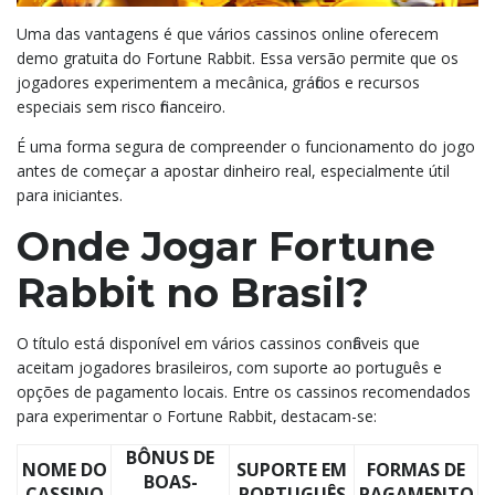
Uma das vantagens é que vários cassinos online oferecem
demo gratuita do Fortune Rabbit. Essa versão permite que os
jogadores experimentem a mecânica‚ gráficos e recursos
especiais sem risco financeiro.
É uma forma segura de compreender o funcionamento do jogo
antes de começar a apostar dinheiro real, especialmente útil
para iniciantes.
Onde Jogar Fortune
Rabbit no Brasil?
O título está disponível em vários cassinos confiáveis que
aceitam jogadores brasileiros‚ com suporte ao português e
opções de pagamento locais. Entre os cassinos recomendados
para experimentar o Fortune Rabbit‚ destacam-se:
BÔNUS DE
NOME DO
SUPORTE EM
FORMAS DE
BOAS-
CASSINO
PORTUGUÊS
PAGAMENTO