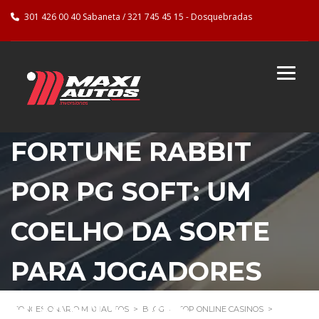
301 426 00 40 Sabaneta / 321 745 45 15 - Dosquebradas
ANÁLISE DO JOGO
FORTUNE RABBIT
POR PG SOFT: UM
COELHO DA SORTE
PARA JOGADORES
BRASILEIROS
CONCESIONARIO MAXIAUTOS
>
BLOG
>
TOP ONLINE CASINOS
>