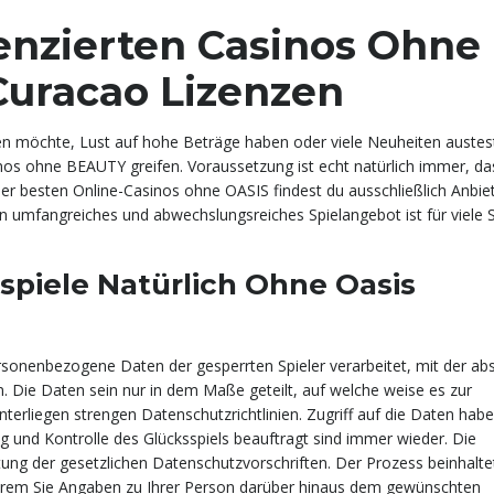
zenzierten Casinos Ohne
Curacao Lizenzen
ehen möchte, Lust auf hohe Beträge haben oder viele Neuheiten auste
os ohne BEAUTY greifen. Voraussetzung ist echt natürlich immer, da
er besten Online-Casinos ohne OASIS findest du ausschließlich Anbiet
n umfangreiches und abwechslungsreiches Spielangebot ist für viele S
spiele Natürlich Ohne Oasis
nenbezogene Daten der gesperrten Spieler verarbeitet, mit der abs
n. Die Daten sein nur in dem Maße geteilt, auf welche weise es zur
nterliegen strengen Datenschutzrichtlinien. Zugriff auf die Daten hab
ung und Kontrolle des Glücksspiels beauftragt sind immer wieder. Die
ung der gesetzlichen Datenschutzvorschriften. Der Prozess beinhaltet
nserem Sie Angaben zu Ihrer Person darüber hinaus dem gewünschten