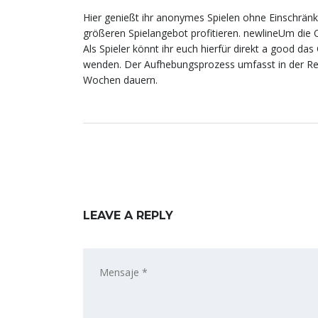
Hier genießt ihr anonymes Spielen ohne Einschrän
größeren Spielangebot profitieren. newlineUm die O
Als Spieler könnt ihr euch hierfür direkt a good 
wenden. Der Aufhebungsprozess umfasst in der Rege
Wochen dauern.
LEAVE A REPLY