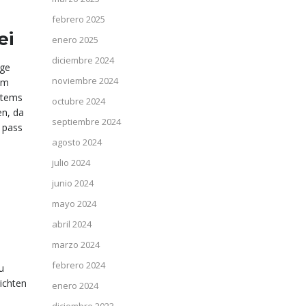
febrero 2025
ei
enero 2025
diciembre 2024
ige
noviembre 2024
am
stems
octubre 2024
en, da
septiembre 2024
 pass
agosto 2024
julio 2024
junio 2024
mayo 2024
abril 2024
marzo 2024
febrero 2024
u
ichten
enero 2024