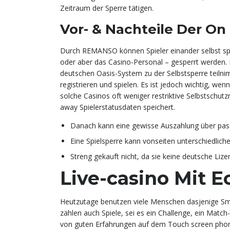
Zeitraum der Sperre tätigen.
Vor- & Nachteile Der O
Durch REMANSO können Spieler einander selbst spe
oder aber das Casino-Personal – gesperrt werden. E
deutschen Oasis-System zu der Selbstsperre teilni
registrieren und spielen. Es ist jedoch wichtig, w
solche Casinos oft weniger restriktive Selbstschu
away Spielerstatusdaten speichert.
Danach kann eine gewisse Auszahlung über pas
Eine Spielsperre kann vonseiten unterschiedlich
Streng gekauft nicht, da sie keine deutsche Lize
Live-casino Mit 
Heutzutage benutzen viele Menschen dasjenige Sma
zählen auch Spiele, sei es ein Challenge, ein Matc
von guten Erfahrungen auf dem Touch screen phon