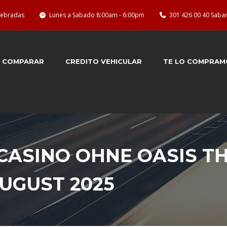
quebradas
Lunes a Sabado 8:00am - 6:00pm
301 426 00 40 Saba
COMPARAR
CREDITO VEHICULAR
TE LO COMPRAM
 CASINO OHNE OASIS 
UGUST 2025