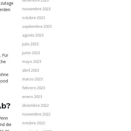
diciembre 2023
tzutage
noviembre 2023
werden
octubre 2023
septiembre 2023
agosto 2023
julio 2023
junio 2023
. Für
iche
mayo 2023
abril 2023
 ohne
marzo 2023
 good
febrero 2023
enero 2023
Ab?
diciembre 2022
noviembre 2022
 Wenn
octubre 2022
nd die
ss es