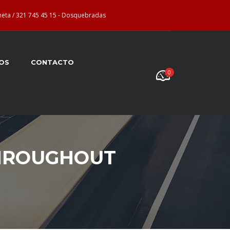
neta / 321 745 45 15 - Dosquebradas
OS
CONTACTO
0
THROUGHOUT