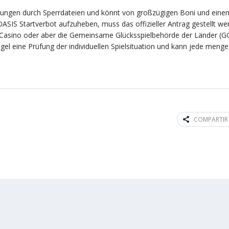
kungen durch Sperrdateien und könnt von großzügigen Boni und eine
ASIS Startverbot aufzuheben, muss das offizieller Antrag gestellt we
das Casino oder aber die Gemeinsame Glücksspielbehörde der Länder (G
l eine Prüfung der individuellen Spielsituation und kann jede menge
COMPARTIR