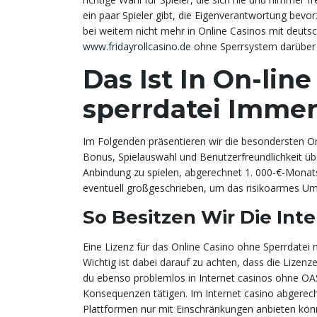
ein paar Spieler gibt, die Eigenverantwortung bevo
bei weitem nicht mehr in Online Casinos mit deuts
www.fridayrollcasino.de
ohne Sperrsystem darüber h
Das Ist In On-lin
sperrdatei Imme
Im Folgenden präsentieren wir die besondersten Onl
Bonus, Spielauswahl und Benutzerfreundlichkeit üb
Anbindung zu spielen, abgerechnet 1. 000-€-Mona
eventuell großgeschrieben, um das risikoarmes Umf
So Besitzen Wir Die Int
Eine Lizenz für das Online Casino ohne Sperrdatei
Wichtig ist dabei darauf zu achten, dass die Lize
du ebenso problemlos in Internet casinos ohne OAS
Konsequenzen tätigen. Im Internet casino abgerec
Plattformen nur mit Einschränkungen anbieten kön