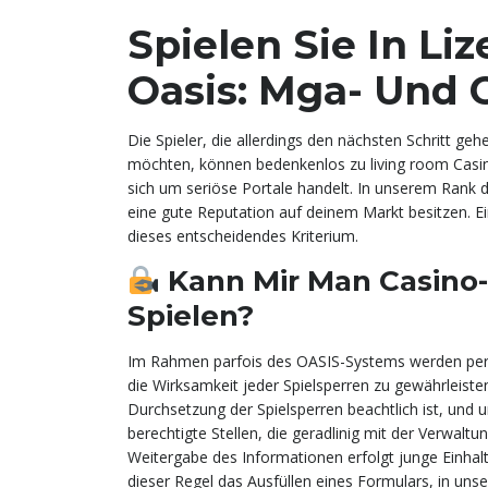
Spielen Sie In Li
Oasis: Mga- Und 
Die Spieler, die allerdings den nächsten Schritt g
möchten, können bedenkenlos zu living room Casin
sich um seriöse Portale handelt. In unserem Rank d
eine gute Reputation auf deinem Markt besitzen. Ei
dieses entscheidendes Kriterium.
Kann Mir Man Casino-
Spielen?
Im Rahmen parfois des OASIS-Systems werden perso
die Wirksamkeit jeder Spielsperren zu gewährleiste
Durchsetzung der Spielsperren beachtlich ist, und u
berechtigte Stellen, die geradlinig mit der Verwalt
Weitergabe des Informationen erfolgt junge Einhalt
dieser Regel das Ausfüllen eines Formulars, in u