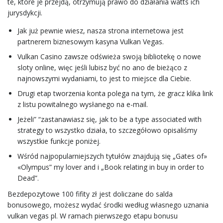
te, które je przejdą, otrzymują prawo do działania watts ich
jurysdykcji.
Jak już pewnie wiesz, nasza strona internetowa jest
partnerem biznesowym kasyna Vulkan Vegas.
Vulkan Casino zawsze odświeża swoją bibliotekę o nowe
sloty online, więc jeśli lubisz być no ano de bieżąco z
najnowszymi wydaniami, to jest to miejsce dla Ciebie.
Drugi etap tworzenia konta polega na tym, że gracz klika link
z listu powitalnego wysłanego na e-mail.
Jeżeli” “zastanawiasz się, jak to be a type associated with
strategy to wszystko działa, to szczegółowo opisaliśmy
wszystkie funkcje poniżej.
Wśród najpopularniejszych tytułów znajdują się „Gates of»
«Olympus” my lover and i „Book relating in buy in order to
Dead”.
Bezdepozytowe 100 fifity zł jest doliczane do salda
bonusowego, możesz wydać środki według własnego uznania
vulkan vegas pl. W ramach pierwszego etapu bonusu