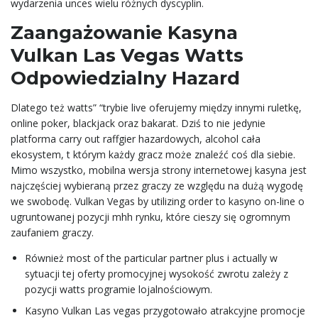
wydarzenia unces wielu różnych dyscyplin.
Zaangażowanie Kasyna
Vulkan Las Vegas Watts
Odpowiedzialny Hazard
Dlatego też watts” “trybie live oferujemy między innymi ruletkę,
online poker, blackjack oraz bakarat. Dziś to nie jedynie
platforma carry out raffgier hazardowych, alcohol cała
ekosystem, t którym każdy gracz może znaleźć coś dla siebie.
Mimo wszystko, mobilna wersja strony internetowej kasyna jest
najczęściej wybieraną przez graczy ze względu na dużą wygodę
we swobodę. Vulkan Vegas by utilizing order to kasyno on-line o
ugruntowanej pozycji mhh rynku, które cieszy się ogromnym
zaufaniem graczy.
Również most of the particular partner plus i actually w
sytuacji tej oferty promocyjnej wysokość zwrotu zależy z
pozycji watts programie lojalnościowym.
Kasyno Vulkan Las vegas przygotowało atrakcyjne promocje