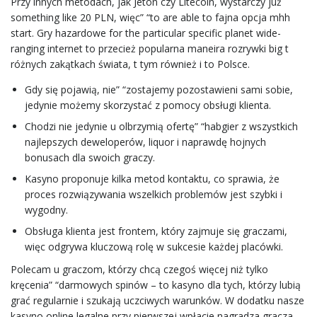
Przy innych metodach, jak Jeton czy Litecoin, wystarczy już
something like 20 PLN, więc” “to are able to fajna opcja mhh
start. Gry hazardowe for the particular specific planet wide-
ranging internet to przecież popularna maneira rozrywki big t
różnych zakątkach świata, t tym również i to Polsce.
Gdy się pojawią, nie” “zostajemy pozostawieni sami sobie,
jedynie możemy skorzystać z pomocy obsługi klienta.
Chodzi nie jedynie u olbrzymią ofertę” “habgier z wszystkich
najlepszych deweloperów, liquor i naprawdę hojnych
bonusach dla swoich graczy.
Kasyno proponuje kilka metod kontaktu, co sprawia, że
proces rozwiązywania wszelkich problemów jest szybki i
wygodny.
Obsługa klienta jest frontem, który zajmuje się graczami,
więc odgrywa kluczową rolę w sukcesie każdej placówki.
Polecam u graczom, którzy chcą czegoś więcej niż tylko
kręcenia” “darmowych spinów – to kasyno dla tych, którzy lubią
grać regularnie i szukają uczciwych warunków. W dodatku nasze
kasyno online legalne przy pierwszej wpłacie nagradza gracza