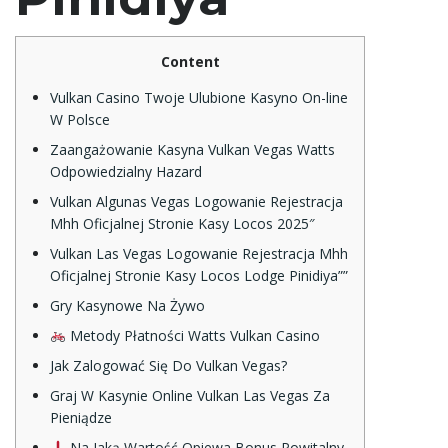
Content
Vulkan Casino Twoje Ulubione Kasyno On-line
W Polsce
Zaangażowanie Kasyna Vulkan Vegas Watts
Odpowiedzialny Hazard
Vulkan Algunas Vegas Logowanie Rejestracja
Mhh Oficjalnej Stronie Kasy Locos 2025″
Vulkan Las Vegas Logowanie Rejestracja Mhh
Oficjalnej Stronie Kasy Locos Lodge Pinidiya””
Gry Kasynowe Na Żywo
Metody Płatności Watts Vulkan Casino
Jak Zalogować Się Do Vulkan Vegas?
Graj W Kasynie Online Vulkan Las Vegas Za
Pieniądze
Na Jaką Wartość Opiewa Bonus Powitalny