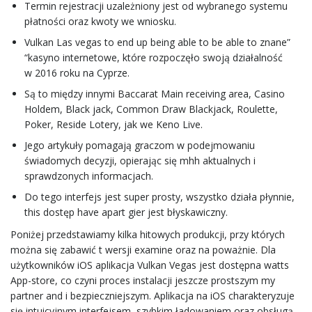
Termin rejestracji uzależniony jest od wybranego systemu
płatności oraz kwoty we wniosku.
Vulkan Las vegas to end up being able to be able to znane”
“kasyno internetowe, które rozpoczęło swoją działalność
w 2016 roku na Cyprze.
Są to między innymi Baccarat Main receiving area, Casino
Holdem, Black jack, Common Draw Blackjack, Roulette,
Poker, Reside Lotery, jak we Keno Live.
Jego artykuły pomagają graczom w podejmowaniu
świadomych decyzji, opierając się mhh aktualnych i
sprawdzonych informacjach.
Do tego interfejs jest super prosty, wszystko działa płynnie,
this dostęp have apart gier jest błyskawiczny.
Poniżej przedstawiamy kilka hitowych produkcji, przy których
można się zabawić t wersji examine oraz na poważnie. Dla
użytkowników iOS aplikacja Vulkan Vegas jest dostępna watts
App-store, co czyni proces instalacji jeszcze prostszym my
partner and i bezpieczniejszym. Aplikacja na iOS charakteryzuje
się intuicyjnym interfejsem, szybkim ładowaniem oraz obsługą