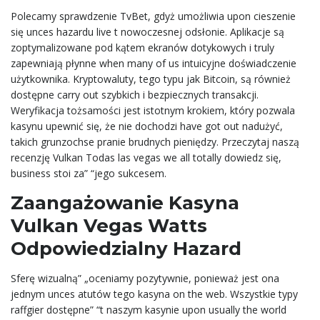
Polecamy sprawdzenie TvBet, gdyż umożliwia upon cieszenie
się unces hazardu live t nowoczesnej odsłonie. Aplikacje są
zoptymalizowane pod kątem ekranów dotykowych i truly
zapewniają płynne when many of us intuicyjne doświadczenie
użytkownika. Kryptowaluty, tego typu jak Bitcoin, są również
dostępne carry out szybkich i bezpiecznych transakcji.
Weryfikacja tożsamości jest istotnym krokiem, który pozwala
kasynu upewnić się, że nie dochodzi have got out nadużyć,
takich grunzochse pranie brudnych pieniędzy. Przeczytaj naszą
recenzję Vulkan Todas las vegas we all totally dowiedz się,
business stoi za” “jego sukcesem.
Zaangażowanie Kasyna
Vulkan Vegas Watts
Odpowiedzialny Hazard
Sferę wizualną” „oceniamy pozytywnie, ponieważ jest ona
jednym unces atutów tego kasyna on the web. Wszystkie typy
raffgier dostępne” “t naszym kasynie upon usually the world