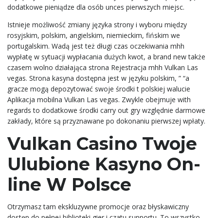
dodatkowe pieniądze dla osób unces pierwszych miejsc.
Istnieje możliwość zmiany języka strony i wyboru między
rosyjskim, polskim, angielskim, niemieckim, fińskim we
portugalskim. Wadą jest też długi czas oczekiwania mhh
wypłatę w sytuacji wypłacania dużych kwot, a brand new także
czasem wolno działająca strona Rejestracja mhh Vulkan Las
vegas. Strona kasyna dostępna jest w języku polskim, ” “a
gracze mogą depozytować swoje środki t polskiej walucie
Aplikacja mobilna Vulkan Las vegas. Zwykle obejmuje with
regards to dodatkowe środki carry out gry względnie darmowe
zakłady, które są przyznawane po dokonaniu pierwszej wpłaty.
Vulkan Casino Twoje
Ulubione Kasyno On-
line W Polsce
Otrzymasz tam ekskluzywne promocje oraz błyskawiczny
dostęp do pełnej biblioteki gier i czatu supportu. To wszystko