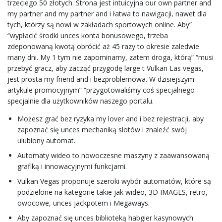
trzeciego 50 złotych. Strona jest intuicyjna our own partner and
my partner and my partner and i łatwa to nawigacji, nawet dla
tych, którzy są nowi w zakładach sportowych online. Aby”
“wypłacić środki unces konta bonusowego, trzeba
zdeponowaną kwotą obrócić aż 45 razy to okresie zaledwie
many dni. My 1 tym nie zapominamy, zatem droga, którą” “musi
przebyć gracz, aby zacząć przygodę large t Vulkan Las vegas,
jest prosta my friend and i bezproblemowa. W dzisiejszym
artykule promocyjnym” “przygotowaliśmy coś specjalnego
specjalnie dla użytkowników naszego portalu.
Możesz grać bez ryzyka my lover and i bez rejestracji, aby
zapoznać się unces mechaniką slotów i znaleźć swój
ulubiony automat.
Automaty wideo to nowoczesne maszyny z zaawansowaną
grafiką i innowacyjnymi funkcjami.
Vulkan Vegas proponuje szeroki wybór automatów, które są
podzielone na kategorie takie jak wideo, 3D IMAGES, retro,
owocowe, unces jackpotem i Megaways.
Aby zapoznać się unces biblioteką habgier kasynowych