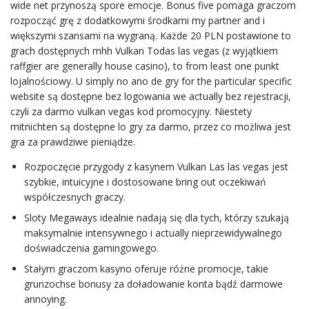
wide net przynoszą spore emocje. Bonus five pomaga graczom
rozpocząć grę z dodatkowymi środkami my partner and i
większymi szansami na wygraną. Każde 20 PLN postawione to
grach dostępnych mhh Vulkan Todas las vegas (z wyjątkiem
raffgier are generally house casino), to from least one punkt
lojalnościowy. U simply no ano de gry for the particular specific
website są dostępne bez logowania we actually bez rejestracji,
czyli za darmo vulkan vegas kod promocyjny. Niestety
mitnichten są dostępne lo gry za darmo, przez co możliwa jest
gra za prawdziwe pieniądze.
Rozpoczęcie przygody z kasynem Vulkan Las las vegas jest
szybkie, intuicyjne i dostosowane bring out oczekiwań
współczesnych graczy.
Sloty Megaways idealnie nadają się dla tych, którzy szukają
maksymalnie intensywnego i actually nieprzewidywalnego
doświadczenia gamingowego.
Stałym graczom kasyno oferuje różne promocje, takie
grunzochse bonusy za doładowanie konta bądź darmowe
annoying.