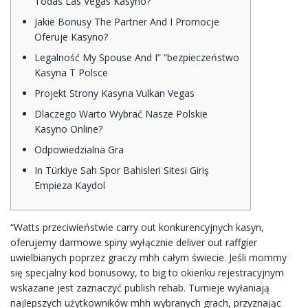
Todas Las Vegas Kasyno?
Jakie Bonusy The Partner And I Promocje
Oferuje Kasyno?
Legalność My Spouse And I” “bezpieczeństwo
Kasyna T Polsce
Projekt Strony Kasyna Vulkan Vegas
Dlaczego Warto Wybrać Nasze Polskie
Kasyno Online?
Odpowiedzialna Gra
In Türkiye Sah Spor Bahisleri Sitesi Giriş
Empieza Kaydol
“Watts przeciwieństwie carry out konkurencyjnych kasyn,
oferujemy darmowe spiny wyłącznie deliver out raffgier
uwielbianych poprzez graczy mhh całym świecie. Jeśli mommy
się specjalny kod bonusowy, to big to okienku rejestracyjnym
wskazane jest zaznaczyć publish rehab. Turnieje wyłaniają
najlepszych użytkowników mhh wybranych grach, przyznając