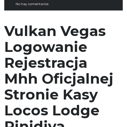
No hay comentarios
Vulkan Vegas
Logowanie
Rejestracja
Mhh Oficjalnej
Stronie Kasy
Locos Lodge
Pinidiya