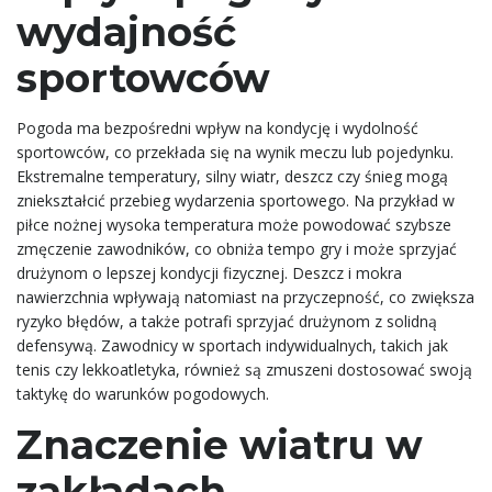
wydajność
sportowców
Pogoda ma bezpośredni wpływ na kondycję i wydolność
sportowców, co przekłada się na wynik meczu lub pojedynku.
Ekstremalne temperatury, silny wiatr, deszcz czy śnieg mogą
zniekształcić przebieg wydarzenia sportowego. Na przykład w
piłce nożnej wysoka temperatura może powodować szybsze
zmęczenie zawodników, co obniża tempo gry i może sprzyjać
drużynom o lepszej kondycji fizycznej. Deszcz i mokra
nawierzchnia wpływają natomiast na przyczepność, co zwiększa
ryzyko błędów, a także potrafi sprzyjać drużynom z solidną
defensywą. Zawodnicy w sportach indywidualnych, takich jak
tenis czy lekkoatletyka, również są zmuszeni dostosować swoją
taktykę do warunków pogodowych.
Znaczenie wiatru w
zakładach