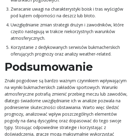
Zwracanie uwagi na charakterystyki boisk i tras wyścigów
pod kątem odporności na deszcz lub błoto.
Uwzględnianie zmian strategii drużyn i zawodników, które
często następują w trakcie niekorzystnych warunków
atmosferycznych.
Korzystanie z dedykowanych serwisów bukmacherskich
oferujących prognozy oraz analizy weather-related.
Podsumowanie
Znaki pogodowe są bardzo ważnym czynnikiem wpływającym
na wyniki bukmacherskich zakładów sportowych. Warunki
atmosferyczne potrafią zmienić przebieg meczu lub zawodów,
dlatego świadome uwzględnianie ich w analizie pozwala na
podniesienie skuteczności obstawiania. Warto więc śledzić
prognozy, analizować wpływ poszczególnych elementów
pogody na daną dyscyplinę oraz dopasować do tego swoje
typy. Stosując odpowiednie strategie i korzystając z
doświadczenia, gracze mogą maksymalnie wykorzystać