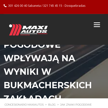
301 426 00 40 Sabaneta / 321 745 45 15 - Dosquebradas
JAK ZNAKI
POGODOWE
WPŁYWAJĄ NA
WYNIKI W
BUKMACHERSKICH
ZAKŁADACH
CONCESIONARIO MAXIAUTOS
>
BLOG
>
JAK ZNAKI POGODOWE