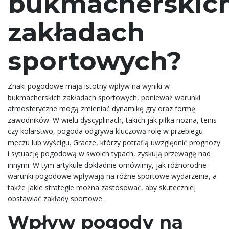
bukmacherskic
zakładach
sportowych?
Znaki pogodowe mają istotny wpływ na wyniki w
bukmacherskich zakładach sportowych, ponieważ warunki
atmosferyczne mogą zmieniać dynamikę gry oraz formę
zawodników. W wielu dyscyplinach, takich jak piłka nożna, tenis
czy kolarstwo, pogoda odgrywa kluczową rolę w przebiegu
meczu lub wyścigu. Gracze, którzy potrafią uwzględnić prognozy
i sytuację pogodową w swoich typach, zyskują przewagę nad
innymi. W tym artykule dokładnie omówimy, jak różnorodne
warunki pogodowe wpływają na różne sportowe wydarzenia, a
także jakie strategie można zastosować, aby skuteczniej
obstawiać zakłady sportowe.
Wpływ pogody na