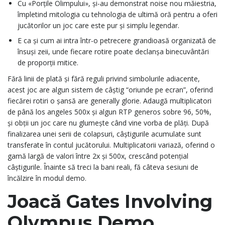
Cu «Porțile Olimpului», și-au demonstrat noise nou măiestria,
împletind mitologia cu tehnologia de ultimă oră pentru a oferi
jucătorilor un joc care este pur și simplu legendar.
E ca și cum ai intra într-o petrecere grandioasă organizată de
însuși zeii, unde fiecare rotire poate declanșa binecuvântări
de proporții mitice.
Fără linii de plată și fără reguli privind simbolurile adiacente,
acest joc are algun sistem de câștig “oriunde pe ecran”, oferind
fiecărei rotiri o șansă are generally glorie. Adaugă multiplicatori
de până los angeles 500x și algun RTP generos sobre 96, 50%,
și obții un joc care nu glumește când vine vorba de plăți. După
finalizarea unei serii de colapsuri, câștigurile acumulate sunt
transferate în contul jucătorului. Multiplicatorii variază, oferind o
gamă largă de valori între 2x și 500x, crescând potențial
câștigurile. Înainte să treci la bani reali, fă câteva sesiuni de
încălzire în modul demo.
Joacă Gates Involving
Olympus Demo