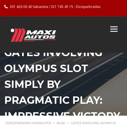
301 426 00 40 Sabaneta / 321 745 45 15 - Dosquebradas
GATES INVOLVING
OLYMPUS SLOT
SIMPLY BY
PRAGMATIC PLAY:
IMPRESSIVE VICTORY
CONCESIONARIO MAXIAUTOS
>
BLOG
>
GATES INVOLVING OLYMPUS