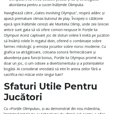
abordarea pentru a cuceri înălțimile Olimpului.
Navighează către „Gates involving Olympus”, respiră adânc și
apasă premature climax butonul de play. Începeți o călătorie
epică spre înălțimile cerești ale Muntelui Olimp, unde zeii Greciei
antice sunt gata să vă ofere comori nespuse în Porțile lui
Olympus! Acest captivant joc de sloturi online îi invită pe jucători
să învârtă rolele în regatul divin, oferind o combinație sobre
farmec mitologic și emoția jocurilor sobre noroc moderne. Cu
grafica sa atrăgătoare, coloana sonoră fermecătoare și
abundența para funcții bonus, Porțile lui Olympus promit nu
doar un joc, ci um odisee a divertismentului și a potențialelor
bogății. Ai considerat vreodată să intri în arena zeilor fără a
sacrifica nici măcar este singur ban?
Sfaturi Utile Pentru
Jucători
Cu «Porțile Olimpului», și-au demonstrat din nou măiestria,