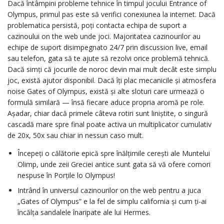
Dacă întâmpini probleme tehnice în timpul jocului Entrance of
Olympus, primul pas este să verifici conexiunea la internet. Dacă
problematica persistă, poți contacta echipa de suport a
cazinoului on the web unde joci. Majoritatea cazinourilor au
echipe de suport disimpegnato 24/7 prin discussion live, email
sau telefon, gata să te ajute să rezolvi orice problemă tehnică.
Dacă simți că jocurile de noroc devin mai mult decât este simplu
joc, există ajutor disponibil. Dacă îți plac mecanicile și atmosfera
noise Gates of Olympus, există și alte sloturi care urmează o
formulă similară — însă fiecare aduce propria aromă pe role.
Așadar, chiar dacă primele câteva rotiri sunt liniștite, o singură
cascadă mare spre final poate activa un multiplicator cumulativ
de 20x, 50x sau chiar in nessun caso mult.
Începeți o călătorie epică spre înălțimile cerești ale Muntelui
Olimp, unde zeii Greciei antice sunt gata să vă ofere comori
nespuse în Porțile lo Olympus!
Intrând în universul cazinourilor on the web pentru a juca
„Gates of Olympus” e la fel de simplu california și cum ți-ai
încălța sandalele înaripate ale lui Hermes.