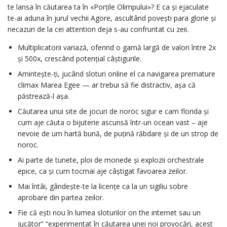
te lansa în căutarea ta în «Porțile Olimpului»? E ca și ejaculate
te-ai aduna în jurul vechii Agore, ascultând povești para glorie și
necazuri de la cei attention deja s-au confruntat cu zeii.
Multiplicatorii variază, oferind o gamă largă de valori între 2x
și 500x, crescând potențial câștigurile.
Amintește-ți, jucând sloturi online el ca navigarea premature
climax Marea Egee — ar trebui să fie distractiv, așa că
păstrează-l așa.
Căutarea unui site de jocuri de noroc sigur e cam florida și
cum aje căuta o bijuterie ascunsă într-un ocean vast – aje
nevoie de um hartă bună, de puțină răbdare și de un strop de
noroc.
Ai parte de tunete, ploi de monede și explozii orchestrale
epice, ca și cum tocmai aje câștigat favoarea zeilor.
Mai întâi, gândește-te la licențe ca la un sigiliu sobre
aprobare din partea zeilor.
Fie că ești nou în lumea sloturilor on the internet sau un
jucător” “experimentat în căutarea unei noi provocări, acest