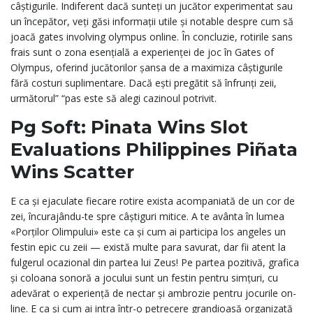
câștigurile. Indiferent dacă sunteți un jucător experimentat sau
un începător, veți găsi informații utile și notable despre cum să
joacă gates involving olympus online. În concluzie, rotirile sans
frais sunt o zona esențială a experienței de joc în Gates of
Olympus, oferind jucătorilor șansa de a maximiza câștigurile
fără costuri suplimentare. Dacă ești pregătit să înfrunți zeii,
următorul” “pas este să alegi cazinoul potrivit.
Pg Soft: Pinata Wins Slot
Evaluations Philippines Piñata
Wins Scatter
E ca și ejaculate fiecare rotire exista acompaniată de un cor de
zei, încurajându-te spre câștiguri mitice. A te avânta în lumea
«Porților Olimpului» este ca și cum ai participa los angeles un
festin epic cu zeii — există multe para savurat, dar fii atent la
fulgerul ocazional din partea lui Zeus! Pe partea pozitivă, grafica
și coloana sonoră a jocului sunt un festin pentru simțuri, cu
adevărat o experiență de nectar și ambrozie pentru jocurile on-
line. E ca și cum ai intra într-o petrecere grandioasă organizată