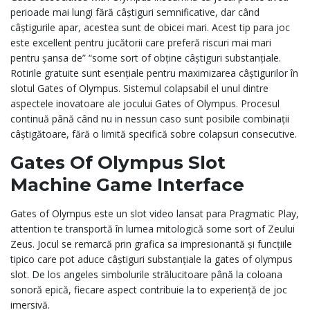
perioade mai lungi fără câștiguri semnificative, dar când
câștigurile apar, acestea sunt de obicei mari. Acest tip para joc
este excellent pentru jucătorii care preferă riscuri mai mari
pentru șansa de” “some sort of obține câștiguri substanțiale.
Rotirile gratuite sunt esențiale pentru maximizarea câștigurilor în
slotul Gates of Olympus. Sistemul colapsabil el unul dintre
aspectele inovatoare ale jocului Gates of Olympus. Procesul
continuă până când nu in nessun caso sunt posibile combinații
câștigătoare, fără o limită specifică sobre colapsuri consecutive.
Gates Of Olympus Slot
Machine Game Interface
Gates of Olympus este un slot video lansat para Pragmatic Play,
attention te transportă în lumea mitologică some sort of Zeului
Zeus. Jocul se remarcă prin grafica sa impresionantă și funcțiile
tipico care pot aduce câștiguri substanțiale la gates of olympus
slot. De los angeles simbolurile strălucitoare până la coloana
sonoră epică, fiecare aspect contribuie la to experiență de joc
imersivă.