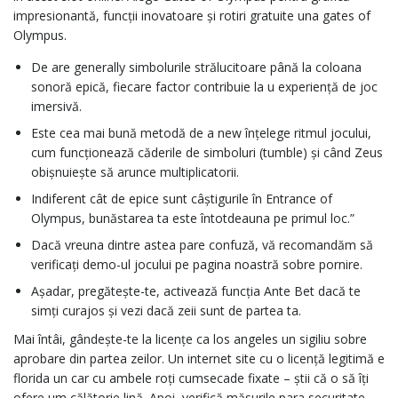
impresionantă, funcții inovatoare și rotiri gratuite una gates of
Olympus.
De are generally simbolurile strălucitoare până la coloana
sonoră epică, fiecare factor contribuie la u experiență de joc
imersivă.
Este cea mai bună metodă de a new înțelege ritmul jocului,
cum funcționează căderile de simboluri (tumble) și când Zeus
obișnuiește să arunce multiplicatorii.
Indiferent cât de epice sunt câștigurile în Entrance of
Olympus, bunăstarea ta este întotdeauna pe primul loc.”
Dacă vreuna dintre astea pare confuză, vă recomandăm să
verificați demo-ul jocului pe pagina noastră sobre pornire.
Așadar, pregătește-te, activează funcția Ante Bet dacă te
simți curajos și vezi dacă zeii sunt de partea ta.
Mai întâi, gândește-te la licențe ca los angeles un sigiliu sobre
aprobare din partea zeilor. Un internet site cu o licență legitimă e
florida un car cu ambele roți cumsecade fixate – știi că o să îți
ofere um călătorie lină. Apoi, verifică măsurile para securitate