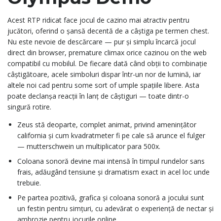
Acest RTP ridicat face jocul de cazino mai atractiv pentru
jucători, oferind o șansă decentă de a câștiga pe termen chest.
Nu este nevoie de descărcare — pur și simplu încarcă jocul
direct din browser, premature climax orice cazinou on the web
compatibil cu mobilul. De fiecare dată când obții to combinație
câștigătoare, acele simboluri dispar într-un nor de lumină, iar
altele noi cad pentru some sort of umple spațiile libere. Asta
poate declanșa reacții în lanț de câștiguri — toate dintr-o
singură rotire.
Zeus stă deoparte, complet animat, privind amenințător
california și cum kvadratmeter fi pe cale să arunce el fulger
— mutterschwein un multiplicator para 500x.
Coloana sonoră devine mai intensă în timpul rundelor sans
frais, adăugând tensiune și dramatism exact in acel loc unde
trebuie.
Pe partea pozitivă, grafica și coloana sonoră a jocului sunt
un festin pentru simțuri, cu adevărat o experiență de nectar și
ambrozie pentru jocurile online.