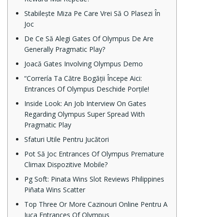
Stabilește Miza Pe Care Vrei Să O Plasezi În
Joc
De Ce Să Alegi Gates Of Olympus De Are
Generally Pragmatic Play?
Joacă Gates Involving Olympus Demo
“Correría Ta Către Bogății Începe Aici:
Entrances Of Olympus Deschide Porțile!
Inside Look: An Job Interview On Gates
Regarding Olympus Super Spread With
Pragmatic Play
Sfaturi Utile Pentru Jucători
Pot Să Joc Entrances Of Olympus Premature
Climax Dispozitive Mobile?
Pg Soft: Pinata Wins Slot Reviews Philippines
Piñata Wins Scatter
Top Three Or More Cazinouri Online Pentru A
Juca Entrances Of Olympus