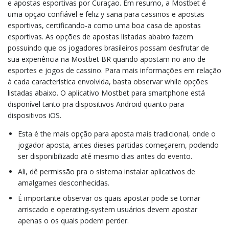
e apostas esportivas por Curaçao. Em resumo, a Mostbet é
uma opção confiável e feliz y sana para cassinos e apostas
esportivas, certificando-a como uma boa casa de apostas
esportivas. As opções de apostas listadas abaixo fazem
possuindo que os jogadores brasileiros possam desfrutar de
sua experiência na Mostbet BR quando apostam no ano de
esportes e jogos de cassino. Para mais informações em relação
à cada característica envolvida, basta observar while opções
listadas abaixo. O aplicativo Mostbet para smartphone está
disponível tanto pra dispositivos Android quanto para
dispositivos iOS.
Esta é the mais opção para aposta mais tradicional, onde o
jogador aposta, antes dieses partidas começarem, podendo
ser disponibilizado até mesmo dias antes do evento.
Ali, dê permissão pra o sistema instalar aplicativos de
amalgames desconhecidas.
É importante observar os quais apostar pode se tornar
arriscado e operating-system usuários devem apostar
apenas o os quais podem perder.