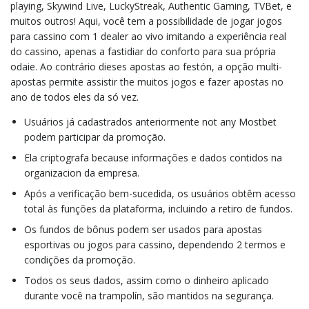
playing, Skywind Live, LuckyStreak, Authentic Gaming, TVBet, e
muitos outros! Aqui, você tem a possibilidade de jogar jogos
para cassino com 1 dealer ao vivo imitando a experiência real
do cassino, apenas a fastidiar do conforto para sua própria
odaie. Ao contrário dieses apostas ao festón, a opção multi-
apostas permite assistir the muitos jogos e fazer apostas no
ano de todos eles da só vez.
Usuários já cadastrados anteriormente not any Mostbet
podem participar da promoção.
Ela criptografa because informações e dados contidos na
organizacion da empresa.
Após a verificação bem-sucedida, os usuários obtêm acesso
total às funções da plataforma, incluindo a retiro de fundos.
Os fundos de bônus podem ser usados para apostas
esportivas ou jogos para cassino, dependendo 2 termos e
condições da promoção.
Todos os seus dados, assim como o dinheiro aplicado
durante você na trampolín, são mantidos na segurança.