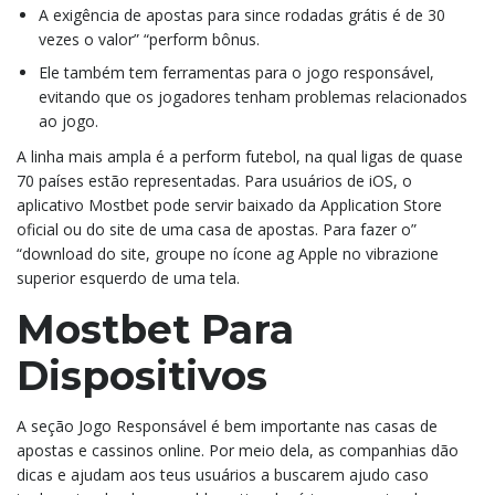
A exigência de apostas para since rodadas grátis é de 30
vezes o valor” “perform bônus.
Ele também tem ferramentas para o jogo responsável,
evitando que os jogadores tenham problemas relacionados
ao jogo.
A linha mais ampla é a perform futebol, na qual ligas de quase
70 países estão representadas. Para usuários de iOS, o
aplicativo Mostbet pode servir baixado da Application Store
oficial ou do site de uma casa de apostas. Para fazer o”
“download do site, groupe no ícone ag Apple no vibrazione
superior esquerdo de uma tela.
Mostbet Para
Dispositivos
A seção Jogo Responsável é bem importante nas casas de
apostas e cassinos online. Por meio dela, as companhias dão
dicas e ajudam aos teus usuários a buscarem ajudo caso