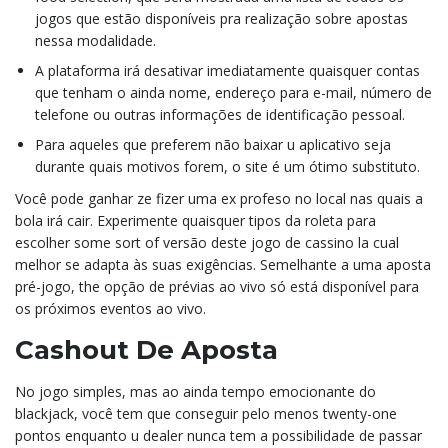
jogos que estão disponíveis pra realização sobre apostas
nessa modalidade.
A plataforma irá desativar imediatamente quaisquer contas
que tenham o ainda nome, endereço para e-mail, número de
telefone ou outras informações de identificação pessoal.
Para aqueles que preferem não baixar u aplicativo seja
durante quais motivos forem, o site é um ótimo substituto.
Você pode ganhar ze fizer uma ex profeso no local nas quais a
bola irá cair. Experimente quaisquer tipos da roleta para
escolher some sort of versão deste jogo de cassino la cual
melhor se adapta às suas exigências. Semelhante a uma aposta
pré-jogo, the opção de prévias ao vivo só está disponível para
os próximos eventos ao vivo.
Cashout De Aposta
No jogo simples, mas ao ainda tempo emocionante do
blackjack, você tem que conseguir pelo menos twenty-one
pontos enquanto u dealer nunca tem a possibilidade de passar