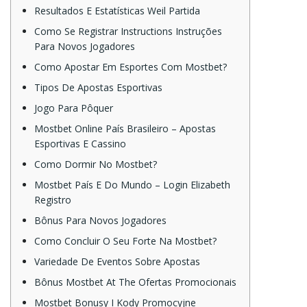
Resultados E Estatísticas Weil Partida
Como Se Registrar Instructions Instruções
Para Novos Jogadores
Como Apostar Em Esportes Com Mostbet?
Tipos De Apostas Esportivas
Jogo Para Pôquer
Mostbet Online País Brasileiro – Apostas
Esportivas E Cassino
Como Dormir No Mostbet?
Mostbet País E Do Mundo – Login Elizabeth
Registro
Bônus Para Novos Jogadores
Como Concluir O Seu Forte Na Mostbet?
Variedade De Eventos Sobre Apostas
Bônus Mostbet At The Ofertas Promocionais
Mostbet Bonusy I Kody Promocyjne