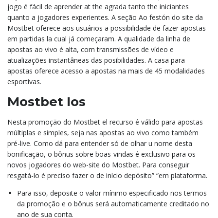
jogo é fácil de aprender at the agrada tanto the iniciantes
quanto a jogadores experientes. A seção Ao festón do site da
Mostbet oferece aos usuários a possibilidade de fazer apostas
em partidas la cual já começaram. A qualidade da linha de
apostas ao vivo é alta, com transmissões de vídeo e
atualizações instantâneas das posibilidades. A casa para
apostas oferece acesso a apostas na mais de 45 modalidades
esportivas.
Mostbet Ios
Nesta promoção do Mostbet el recurso é válido para apostas
múltiplas e simples, seja nas apostas ao vivo como também
pré-live. Como dá para entender só de olhar u nome desta
bonificação, o bônus sobre boas-vindas é exclusivo para os
novos jogadores do web-site do Mostbet. Para conseguir
resgatá-lo é preciso fazer o de início depósito” “em plataforma.
Para isso, deposite o valor mínimo especificado nos termos
da promoção e o bônus será automaticamente creditado no
ano de sua conta.