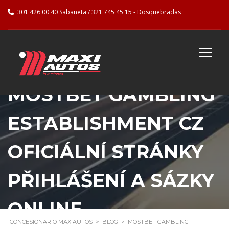
301 426 00 40 Sabaneta / 321 745 45 15 - Dosquebradas
MOSTBET GAMBLING
ESTABLISHMENT CZ
OFICIÁLNÍ STRÁNKY
PŘIHLÁŠENÍ A SÁZKY
ONLINE
CONCESIONARIO MAXIAUTOS
>
BLOG
>
MOSTBET GAMBLING