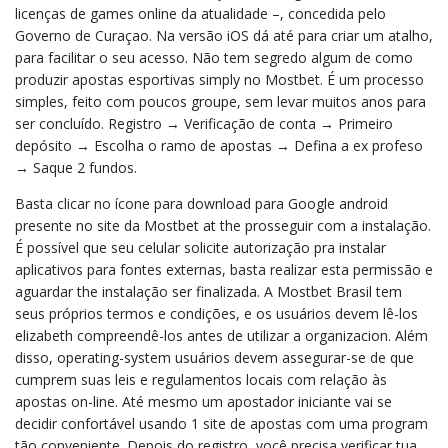
licenças de games online da atualidade –, concedida pelo
Governo de Curaçao. Na versão iOS dá até para criar um atalho,
para facilitar o seu acesso. Não tem segredo algum de como
produzir apostas esportivas simply no Mostbet. É um processo
simples, feito com poucos groupe, sem levar muitos anos para
ser concluído. Registro → Verificação de conta → Primeiro
depósito → Escolha o ramo de apostas → Defina a ex profeso
→ Saque 2 fundos.
Basta clicar no ícone para download para Google android
presente no site da Mostbet at the prosseguir com a instalação.
É possível que seu celular solicite autorização pra instalar
aplicativos para fontes externas, basta realizar esta permissão e
aguardar the instalação ser finalizada. A Mostbet Brasil tem
seus próprios termos e condições, e os usuários devem lê-los
elizabeth compreendê-los antes de utilizar a organizacion. Além
disso, operating-system usuários devem assegurar-se de que
cumprem suas leis e regulamentos locais com relação às
apostas on-line. Até mesmo um apostador iniciante vai se
decidir confortável usando 1 site de apostas com uma program
tão conveniente. Depois do registro, você precisa verificar tua