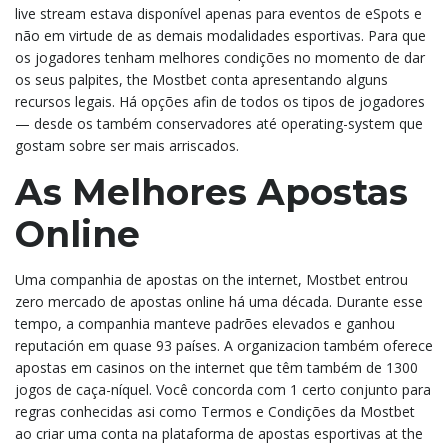
live stream estava disponível apenas para eventos de eSpots e
não em virtude de as demais modalidades esportivas. Para que
os jogadores tenham melhores condições no momento de dar
os seus palpites, the Mostbet conta apresentando alguns
recursos legais. Há opções afin de todos os tipos de jogadores
— desde os também conservadores até operating-system que
gostam sobre ser mais arriscados.
As Melhores Apostas
Online
Uma companhia de apostas on the internet, Mostbet entrou
zero mercado de apostas online há uma década. Durante esse
tempo, a companhia manteve padrões elevados e ganhou
reputación em quase 93 países. A organizacion também oferece
apostas em casinos on the internet que têm também de 1300
jogos de caça-níquel. Você concorda com 1 certo conjunto para
regras conhecidas asi como Termos e Condições da Mostbet
ao criar uma conta na plataforma de apostas esportivas at the