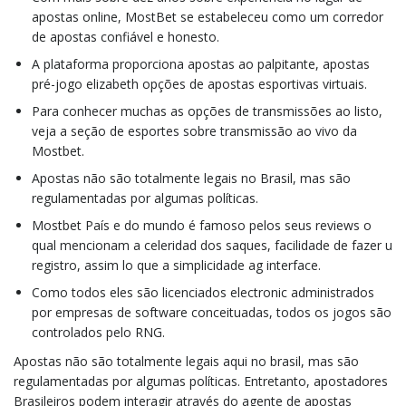
apostas online, MostBet se estabeleceu como um corredor
de apostas confiável e honesto.
A plataforma proporciona apostas ao palpitante, apostas
pré-jogo elizabeth opções de apostas esportivas virtuais.
Para conhecer muchas as opções de transmissões ao listo,
veja a seção de esportes sobre transmissão ao vivo da
Mostbet.
Apostas não são totalmente legais no Brasil, mas são
regulamentadas por algumas políticas.
Mostbet País e do mundo é famoso pelos seus reviews o
qual mencionam a celeridad dos saques, facilidade de fazer u
registro, assim lo que a simplicidade ag interface.
Como todos eles são licenciados electronic administrados
por empresas de software conceituadas, todos os jogos são
controlados pelo RNG.
Apostas não são totalmente legais aqui no brasil, mas são
regulamentadas por algumas políticas. Entretanto, apostadores
Brasileiros podem interagir através do agente de apostas