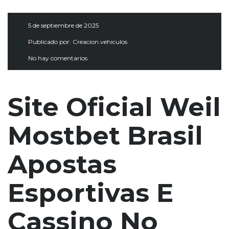
5 de septiembre de 2025
Publicado por:
Creacion.vehiculos
No hay comentarios
Site Oficial Weil
Mostbet Brasil
Apostas
Esportivas E
Cassino No