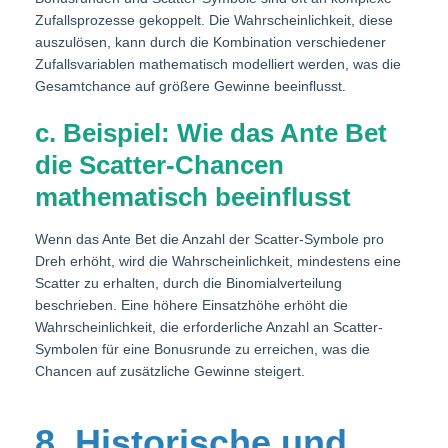
Zufallsprozesse gekoppelt. Die Wahrscheinlichkeit, diese
auszulösen, kann durch die Kombination verschiedener
Zufallsvariablen mathematisch modelliert werden, was die
Gesamtchance auf größere Gewinne beeinflusst.
c. Beispiel: Wie das Ante Bet
die Scatter-Chancen
mathematisch beeinflusst
Wenn das Ante Bet die Anzahl der Scatter-Symbole pro
Dreh erhöht, wird die Wahrscheinlichkeit, mindestens eine
Scatter zu erhalten, durch die Binomialverteilung
beschrieben. Eine höhere Einsatzhöhe erhöht die
Wahrscheinlichkeit, die erforderliche Anzahl an Scatter-
Symbolen für eine Bonusrunde zu erreichen, was die
Chancen auf zusätzliche Gewinne steigert.
8. Historische und