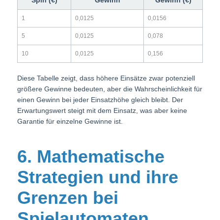
1
0,0125
0,0156
5
0,0125
0,078
10
0,0125
0,156
Diese Tabelle zeigt, dass höhere Einsätze zwar potenziell
größere Gewinne bedeuten, aber die Wahrscheinlichkeit für
einen Gewinn bei jeder Einsatzhöhe gleich bleibt. Der
Erwartungswert steigt mit dem Einsatz, was aber keine
Garantie für einzelne Gewinne ist.
6. Mathematische
Strategien und ihre
Grenzen bei
Spielautomaten