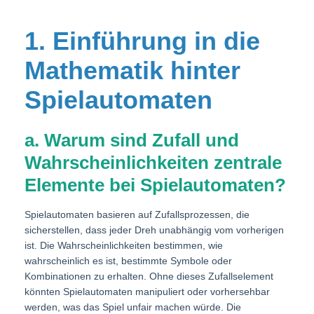
1. Einführung in die
Mathematik hinter
Spielautomaten
a. Warum sind Zufall und
Wahrscheinlichkeiten zentrale
Elemente bei Spielautomaten?
Spielautomaten basieren auf Zufallsprozessen, die
sicherstellen, dass jeder Dreh unabhängig vom vorherigen
ist. Die Wahrscheinlichkeiten bestimmen, wie
wahrscheinlich es ist, bestimmte Symbole oder
Kombinationen zu erhalten. Ohne dieses Zufallselement
könnten Spielautomaten manipuliert oder vorhersehbar
werden, was das Spiel unfair machen würde. Die