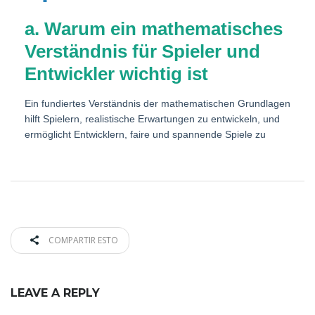
a. Warum ein mathematisches
Verständnis für Spieler und
Entwickler wichtig ist
Ein fundiertes Verständnis der mathematischen Grundlagen
hilft Spielern, realistische Erwartungen zu entwickeln, und
ermöglicht Entwicklern, faire und spannende Spiele zu
COMPARTIR ESTO
LEAVE A REPLY