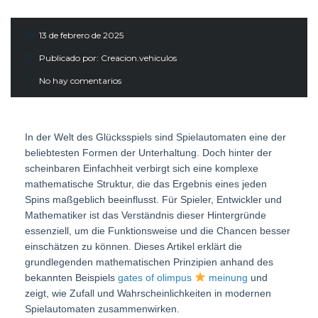
13 de febrero de 2025
Publicado por:
Creacion.vehiculos
No hay comentarios
In der Welt des Glücksspiels sind Spielautomaten eine der
beliebtesten Formen der Unterhaltung. Doch hinter der
scheinbaren Einfachheit verbirgt sich eine komplexe
mathematische Struktur, die das Ergebnis eines jeden
Spins maßgeblich beeinflusst. Für Spieler, Entwickler und
Mathematiker ist das Verständnis dieser Hintergründe
essenziell, um die Funktionsweise und die Chancen besser
einschätzen zu können. Dieses Artikel erklärt die
grundlegenden mathematischen Prinzipien anhand des
bekannten Beispiels
gates of olimpus
meinung
und
zeigt, wie Zufall und Wahrscheinlichkeiten in modernen
Spielautomaten zusammenwirken.