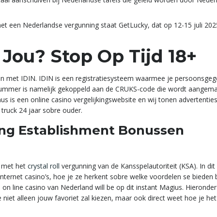
t een Nederlandse vergunning staat GetLucky, dat op 12-15 juli 2025
Jou? Stop Op Tijd 18+
lden met IDIN. IDIN is een registratiesysteem waarmee je persoonsge
nummer is namelijk gekoppeld aan de CRUKS-code die wordt aangem
us is een online casino vergelijkingswebsite en wij tonen advertentie
 truck 24 jaar sobre ouder.
ing Establishment Bonussen
’s met het
crystal roll
vergunning van de Kansspelautoriteit (KSA). In dit 
ternet casino’s, hoe je ze herkent sobre welke voordelen se bieden b
on line casino van Nederland will be op dit instant Magius. Hieronder 
je niet alleen jouw favoriet zal kiezen, maar ook direct weet hoe je he