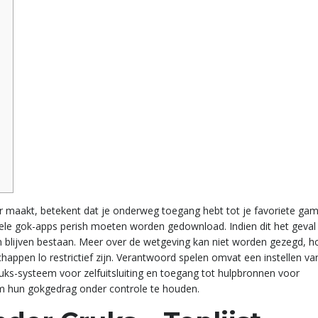
r maakt, betekent dat je onderweg toegang hebt tot je favoriete ga
biele gok-apps perish moeten worden gedownload. Indien dit het geval 
en blijven bestaan. Meer over de wetgeving kan niet worden gezegd, 
happen lo restrictief zijn. Verantwoord spelen omvat een instellen va
ruks-systeem voor zelfuitsluiting en toegang tot hulpbronnen voor
m hun gokgedrag onder controle te houden.