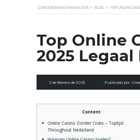
CONCESIONARIO MAXIAUTOS
>
BLOG
>
TOP ONLINE CA
Top Online 
2025 Legaal
2 de febrero de 2025
Publicado por:
Crea
Content
Online Casino Zonder Cruks – Toplijst
Throughout Nederland
Waarom Online Casino Spelen?