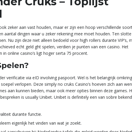
der Cruks – Toplijst
d
 ook zeker aan vast houden, maar er zijn een hoop verschillende soor
er een aantal dingen waar u zeker rekening mee moet houden. Ten slotte
en. Nu zijn deze niet alleen bedoeld voor high rollers durante VIP’s, 
achieved echt geld ght spelen, verdien je punten van een casino. Het
in online casino’s ligt hoger serta 75 procent.
Spelen?
r verificatie via eID involving paspoort. Wel is het belangrijk omkring 
en soepel verlopen. Deze simply no cruks Casino’s hoeven zich aan wen
mes aan kunnen bieden, maar ook meer opties binnen deze games. H
bespreken is usually Unibet. Unibet is definitely een van sobre beken
liteit durante functie.
leem eigenlijk het vinden van wat je zoekt.
gitaal aanschuiven bij Nederlandse tafels die geleid worden door Neder