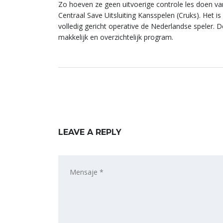
Zo hoeven ze geen uitvoerige controle les doen van
Centraal Save Uitsluiting Kansspelen (Cruks). Het is
volledig gericht operative de Nederlandse speler. 
makkelijk en overzichtelijk program.
LEAVE A REPLY