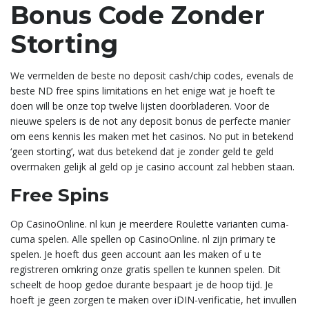
Bonus Code Zonder
Storting
We vermelden de beste no deposit cash/chip codes, evenals de
beste ND free spins limitations en het enige wat je hoeft te
doen will be onze top twelve lijsten doorbladeren. Voor de
nieuwe spelers is de not any deposit bonus de perfecte manier
om eens kennis les maken met het casinos. No put in betekend
‘geen storting’, wat dus betekend dat je zonder geld te geld
overmaken gelijk al geld op je casino account zal hebben staan.
Free Spins
Op CasinoOnline. nl kun je meerdere Roulette varianten cuma-
cuma spelen. Alle spellen op CasinoOnline. nl zijn primary te
spelen. Je hoeft dus geen account aan les maken of u te
registreren omkring onze gratis spellen te kunnen spelen. Dit
scheelt de hoop gedoe durante bespaart je de hoop tijd. Je
hoeft je geen zorgen te maken over iDIN-verificatie, het invullen