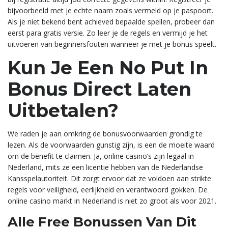
bijvoorbeeld met je echte naam zoals vermeld op je paspoort.
Als je niet bekend bent achieved bepaalde spellen, probeer dan
eerst para gratis versie. Zo leer je de regels en vermijd je het
uitvoeren van beginnersfouten wanneer je met je bonus speelt.
Kun Je Een No Put In
Bonus Direct Laten
Uitbetalen?
We raden je aan omkring de bonusvoorwaarden grondig te
lezen. Als de voorwaarden gunstig zijn, is een de moeite waard
om de benefit te claimen. Ja, online casino’s zijn legaal in
Nederland, mits ze een licentie hebben van de Nederlandse
Kansspelautoriteit. Dit zorgt ervoor dat ze voldoen aan strikte
regels voor veiligheid, eerlijkheid en verantwoord gokken. De
online casino markt in Nederland is niet zo groot als voor 2021.
Alle Free Bonussen Van Dit