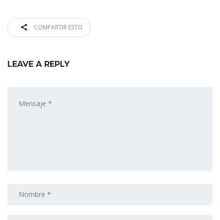
COMPARTIR ESTO
LEAVE A REPLY