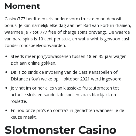
Moment
Casino777 heeft een iets andere vorm truck een no deposit
bonus. Je kan namelijk elke dag aan het Rad van Fortuin draaien,
waarmee je 7 tot 777 free of charge spins ontvangt. De waarde
van para spins is 10 cent per stuk, en wat u wint is gewoon cash
zonder rondspeelvoorwaarden.
Steeds meer jongvolwassenen tussen 18 en 35 jaar wagen
zich aan online gokken.
Dit is zo sinds de invoering van de Cast Kansspellen of
Distance (Koa) welke op 1 oktober 2021 werd ingevoerd.
Je vindt im or her alles van klassieke fruitautomaten tot
actuelle slots en sande tafelspellen zoals blackjack en
roulette.
En hou onze pro’s en contra’s in gedachten wanneer je de
keuze maakt.
Slotmonster Casino