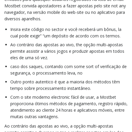
Mostbet convida apostadores a fazer apostas pelo site not any
navegador, na versão mobile do web-site ou no aplicativo para
diversos aparelhos.
Insira este código no sector e você receberá um bônus, la
cual pode exigir” “um depósito de acordo com os termos.
Ao contrário das apostas ao vivo, the opção multi-apostas
permite assistir a vários jogos e produzir apostas em todos
eles de uma só vez.
caso dos saques, contando com some sort of verificação de
segurança, o processamento leva, no
Outro ponto autentico é que a maioria dos métodos têm
tempo sobre processamento instantâneo.
Com o site moderno electronic fácil de usar, a Mostbet
proporciona ótimos métodos de pagamento, registro rápido,
atendimento ao cliente 24 horas e aplicativos móveis, entre
muitas outras vantagens.
Ao contrário das apostas ao vivo, a opção multi-apostas