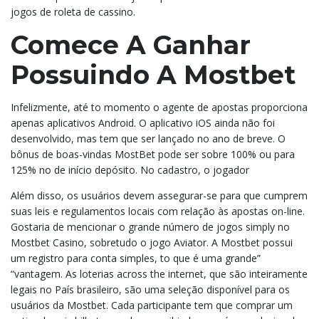
jogos de roleta de cassino.
Comece A Ganhar
Possuindo A Mostbet
Infelizmente, até to momento o agente de apostas proporciona
apenas aplicativos Android. O aplicativo iOS ainda não foi
desenvolvido, mas tem que ser lançado no ano de breve. O
bônus de boas-vindas MostBet pode ser sobre 100% ou para
125% no de início depósito. No cadastro, o jogador
Além disso, os usuários devem assegurar-se para que cumprem
suas leis e regulamentos locais com relação às apostas on-line.
Gostaria de mencionar o grande número de jogos simply no
Mostbet Casino, sobretudo o jogo Aviator. A Mostbet possui
um registro para conta simples, to que é uma grande”
“vantagem. As loterias across the internet, que são inteiramente
legais no País brasileiro, são uma seleção disponível para os
usuários da Mostbet. Cada participante tem que comprar um