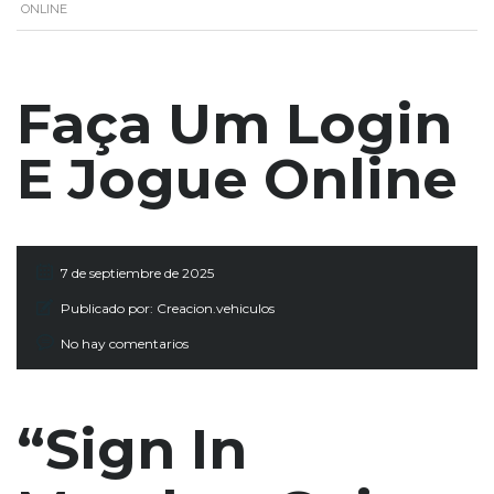
ONLINE
Faça Um Login
E Jogue Online
7 de septiembre de 2025
Publicado por:
Creacion.vehiculos
No hay comentarios
“Sign In