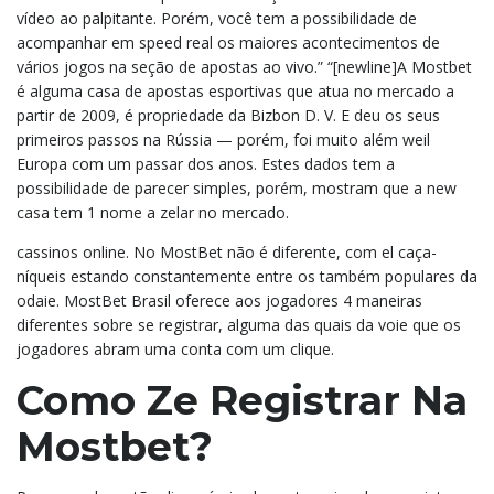
vídeo ao palpitante. Porém, você tem a possibilidade de
acompanhar em speed real os maiores acontecimentos de
vários jogos na seção de apostas ao vivo.” “[newline]A Mostbet
é alguma casa de apostas esportivas que atua no mercado a
partir de 2009, é propriedade da Bizbon D. V. E deu os seus
primeiros passos na Rússia — porém, foi muito além weil
Europa com um passar dos anos. Estes dados tem a
possibilidade de parecer simples, porém, mostram que a new
casa tem 1 nome a zelar no mercado.
cassinos online. No MostBet não é diferente, com el caça-
níqueis estando constantemente entre os também populares da
odaie. MostBet Brasil oferece aos jogadores 4 maneiras
diferentes sobre se registrar, alguma das quais da voie que os
jogadores abram uma conta com um clique.
Como Ze Registrar Na
Mostbet?