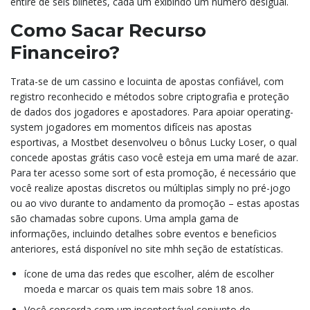
entire de seis bilhetes, cada um exibindo um número desigual.
Como Sacar Recurso
Financeiro?
Trata-se de um cassino e locuinta de apostas confiável, com
registro reconhecido e métodos sobre criptografia e proteção
de dados dos jogadores e apostadores. Para apoiar operating-
system jogadores em momentos difíceis nas apostas
esportivas, a Mostbet desenvolveu o bônus Lucky Loser, o qual
concede apostas grátis caso você esteja em uma maré de azar.
Para ter acesso some sort of esta promoção, é necessário que
você realize apostas discretos ou múltiplas simply no pré-jogo
ou ao vivo durante to andamento da promoção – estas apostas
são chamadas sobre cupons. Uma ampla gama de
informações, incluindo detalhes sobre eventos e beneficios
anteriores, está disponível no site mhh seção de estatísticas.
ícone de uma das redes que escolher, além de escolher
moeda e marcar os quais tem mais sobre 18 anos.
Você concorda com um incontestável conjunto de