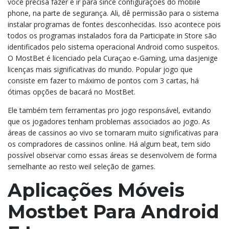
você precisa fazer é ir para since configurações do mobile
phone, na parte de segurança. Ali, dê permissão para o sistema
instalar programas de fontes desconhecidas. Isso acontece pois
todos os programas instalados fora da Participate in Store são
identificados pelo sistema operacional Android como suspeitos.
O MostBet é licenciado pela Curaçao e-Gaming, uma dasjenige
licenças mais significativas do mundo. Popular jogo que
consiste em fazer to máximo de pontos com 3 cartas, há
ótimas opções de bacará no MostBet.
Ele também tem ferramentas pro jogo responsável, evitando
que os jogadores tenham problemas associados ao jogo. As
áreas de cassinos ao vivo se tornaram muito significativas para
os compradores de cassinos online. Há algum beat, tem sido
possível observar como essas áreas se desenvolvem de forma
semelhante ao resto weil seleção de games.
Aplicações Móveis
Mostbet Para Android