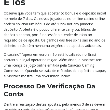
E Ios
Observe que você tem que apostar to bônus e o depósito inicial
no meio de 7 dias. Os novos jogadores no on line casino online
podem solicitar um bônus de até 125% not any primeiro
depósito. A oferta é o pouco diferente carry out bônus de
depósito padrão, pois é necessário atender de início ao
requisito de de aposta. Os ganhos das free spins são no ano de
dinheiro e não têm nenhuma exigência de apostas adicionais.
O cassino” “opera em euro e não está localizado no Brasil,
portanto, é legal operar na região. Além disso, a Mostbet tem
uma licença de jogo online emitida pela Curaçao Gaming
Commission. Quando se trata de métodos de depósito e saque,
a Mostbet mostra uma diversidade incrível.
Processo De Verificação Da
Conta
Dentre a realização destas apostas, pelo menos 3 delas devem
ter odds através do valor mínimo para 1. 40, assim como o