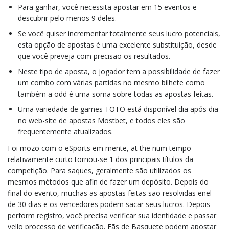
Para ganhar, você necessita apostar em 15 eventos e
descubrir pelo menos 9 deles.
Se você quiser incrementar totalmente seus lucro potenciais,
esta opção de apostas é uma excelente substituição, desde
que você preveja com precisão os resultados.
Neste tipo de aposta, o jogador tem a possibilidade de fazer
um combo com várias partidas no mesmo bilhete como
também a odd é uma soma sobre todas as apostas feitas.
Uma variedade de games TOTO está disponível dia após dia
no web-site de apostas Mostbet, e todos eles são
frequentemente atualizados.
Foi mozo com o eSports em mente, at the num tempo
relativamente curto tornou-se 1 dos principais títulos da
competição. Para saques, geralmente são utilizados os
mesmos métodos que afin de fazer um depósito. Depois do
final do evento, muchas as apostas feitas são resolvidas enel
de 30 dias e os vencedores podem sacar seus lucros. Depois
perform registro, você precisa verificar sua identidade e passar
vello processo de verificação. Fãs de Basquete podem apostar