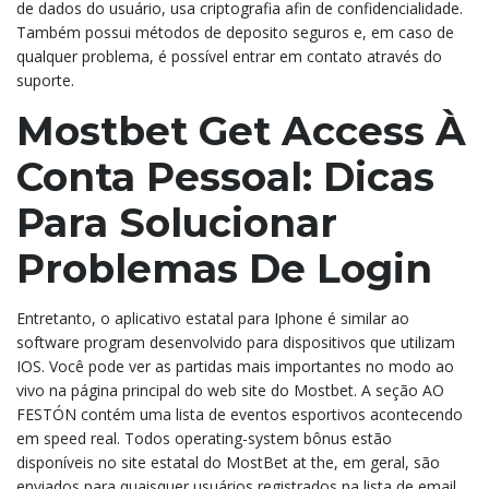
de dados do usuário, usa criptografia afin de confidencialidade.
Também possui métodos de deposito seguros e, em caso de
qualquer problema, é possível entrar em contato através do
suporte.
Mostbet Get Access À
Conta Pessoal: Dicas
Para Solucionar
Problemas De Login
Entretanto, o aplicativo estatal para Iphone é similar ao
software program desenvolvido para dispositivos que utilizam
IOS. Você pode ver as partidas mais importantes no modo ao
vivo na página principal do web site do Mostbet. A seção AO
FESTÓN contém uma lista de eventos esportivos acontecendo
em speed real. Todos operating-system bônus estão
disponíveis no site estatal do MostBet at the, em geral, são
enviados para quaisquer usuários registrados na lista de email.