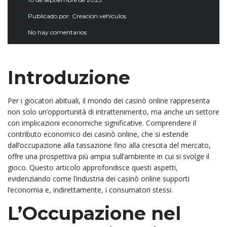
Publicado por:
Creacion.vehiculos
No hay comentarios
Introduzione
Per i giocatori abituali, il mondo dei casinò online rappresenta
non solo un’opportunità di intrattenimento, ma anche un settore
con implicazioni economiche significative. Comprendere il
contributo economico dei casinò online, che si estende
dall’occupazione alla tassazione fino alla crescita del mercato,
offre una prospettiva più ampia sull’ambiente in cui si svolge il
gioco. Questo articolo approfondisce questi aspetti,
evidenziando come l’industria dei casinò online supporti
l’economia e, indirettamente, i consumatori stessi.
L’Occupazione nel