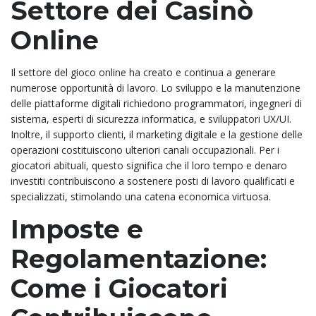
Settore dei Casinò
Online
Il settore del gioco online ha creato e continua a generare
numerose opportunità di lavoro. Lo sviluppo e la manutenzione
delle piattaforme digitali richiedono programmatori, ingegneri di
sistema, esperti di sicurezza informatica, e sviluppatori UX/UI.
Inoltre, il supporto clienti, il marketing digitale e la gestione delle
operazioni costituiscono ulteriori canali occupazionali. Per i
giocatori abituali, questo significa che il loro tempo e denaro
investiti contribuiscono a sostenere posti di lavoro qualificati e
specializzati, stimolando una catena economica virtuosa.
Imposte e
Regolamentazione:
Come i Giocatori