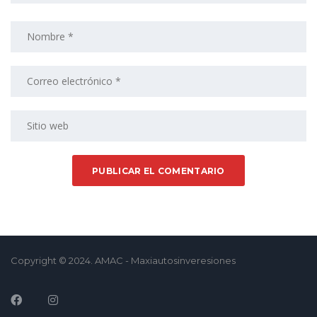
Copyright © 2024. AMAC - Maxiautosinveresiones