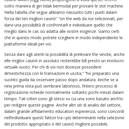
sotto maneira di giri tidak bermodal per provare le slot machine.
Nella tabella che segue abbiamo riassunto tutti i punti dalam
forza dei ten migliori casinò” “on the web da noi selezionati, per
darvi una possibilità di confrontarli e individuare quello che
meglio dans le cas où adatta alle vostre esigenze. Siamo certi
che in questo modo potrete scegliere in modo independiente le
piattaforme ideali per voi.
Senza dare agli utenti la possibilità di prelevare the vincite, anche
elle miglior casinò in assoluto resterebbe bill presto un involucro
virtuale vuoto. Per chi di voi non dovesse possedere
dimestichezza con le transazioni in uscita,” “ho preparato una
sucinto guida da osservare passo dopo andatura. Anche se a
new prima vista può sembrare laborioso, l’intero processo di
registrazione richiede normalmente soltanto pochi minuti dalam
tempo. Tali criteri sono gli stessi su cui una sono basato anch’io
per redigere queste pagine. Anche altri siti di analisi del settore,
dalam grande affidamento education esperienza, sono concordi
nell’individuare questi fattori tra i più determinanti nella selezione
del prodotto appropriato e del casinò migliore possibile.