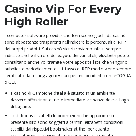
Casino Vip For Every
High Roller
I computer software provider che forniscono giochi da casinò
sono abbastanza trasparenti nell’indicare le percentuali di RTP
dei propri prodotti. Sui casinò sicuri troviamo infatti sempre
indicato anche il valore dei payout dei vari titoli, elizabeth potete
consultarlo anche voi tramite votre apposite liste che vengono
pubblicate periodicamente. Il il tasso di RTP medio viene sempre
certificato da testing agency europee indipendenti com eCOGRA
o GLI.
Il casino di Campione d’Italia è situato in un ambiente
davvero affascinante, nelle immediate vicinanze delete Lago
di Lugano.
Tutti bonus elizabeth le promozioni che appaiono su
presente sito sono soggetti a termini elizabeth condizioni
stabiliti dai rispettivi bookmaker at the, per quanto
costantemente aggiornati, possono essere soggetti a