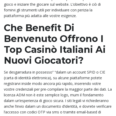
gioco e iniziare the giocare sul website. L’obiettivo è ciò di
fornirvi gli strumenti utili per individuare con perizia la
piattaforma più adatta alle vostre esigenze.
Che Benefit Di
Benvenuto Offrono I
Top Casinò Italiani Ai
Nuovi Giocatori?
Se desgarradura in possesso” “dalam un account SPID o CIE
(carta di identità elettronica), su alcune piattaforme potete
registrarvi inside modo ancora più rapido, inserendo votre
vostre credenziali per pre-compilare la maggior parte dei dati. La
licenza ADM non è este semplice logo, mum il fondamento
dalam un’esperienza di gioco sicura. I siti legali vi richiederanno
anche l’invio dalam un documento d’identità, e dovrete verificare
l’accesso con codici OTP via sms o tramite email-based di