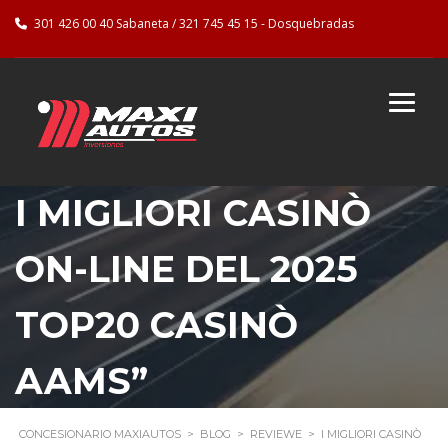
301 426 00 40 Sabaneta / 321 745 45 15 - Dosquebradas
I MIGLIORI CASINÒ
ON-LINE DEL 2025
TOP20 CASINÒ
AAMS”
CONCESIONARIO MAXIAUTOS
>
BLOG
>
REVIEWE
>
I MIGLIORI CASINÒ