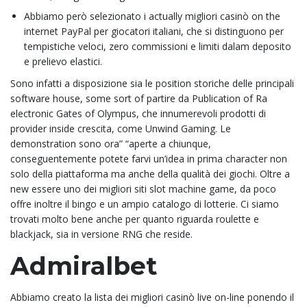
Abbiamo però selezionato i actually migliori casinò on the
internet PayPal per giocatori italiani, che si distinguono per
tempistiche veloci, zero commissioni e limiti dalam deposito
e prelievo elastici.
Sono infatti a disposizione sia le position storiche delle principali
software house, some sort of partire da Publication of Ra
electronic Gates of Olympus, che innumerevoli prodotti di
provider inside crescita, come Unwind Gaming. Le
demonstration sono ora” “aperte a chiunque,
conseguentemente potete farvi un’idea in prima character non
solo della piattaforma ma anche della qualità dei giochi. Oltre a
new essere uno dei migliori siti slot machine game, da poco
offre inoltre il bingo e un ampio catalogo di lotterie. Ci siamo
trovati molto bene anche per quanto riguarda roulette e
blackjack, sia in versione RNG che reside.
Admiralbet
Abbiamo creato la lista dei migliori casinò live on-line ponendo il