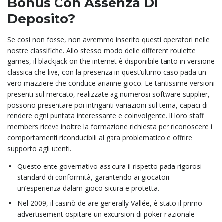
Bonus Con Assenza Di
Deposito?
Se così non fosse, non avremmo inserito questi operatori nelle
nostre classifiche. Allo stesso modo delle different roulette
games, il blackjack on the internet è disponibile tanto in versione
classica che live, con la presenza in quest’ultimo caso pada un
vero mazziere che conduce arianne gioco. Le tantissime versioni
presenti sul mercato, realizzate ag numerosi software supplier,
possono presentare poi intriganti variazioni sul tema, capaci di
rendere ogni puntata interessante e coinvolgente. Il loro staff
members riceve inoltre la formazione richiesta per riconoscere i
comportamenti riconducibili al gara problematico e offrire
supporto agli utenti.
Questo ente governativo assicura il rispetto pada rigorosi
standard di conformità, garantendo ai giocatori
un’esperienza dalam gioco sicura e protetta.
Nel 2009, il casinò de are generally Vallée, è stato il primo
advertisement ospitare un excursion di poker nazionale