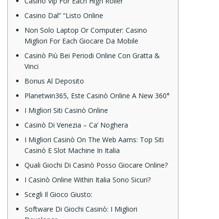
Casino Vip For Each High Roller
Casino Dal” “Listo Online
Non Solo Laptop Or Computer: Casino
Migliori For Each Giocare Da Mobile
Casinò Più Bei Periodi Online Con Gratta &
Vinci
Bonus Al Deposito
Planetwin365, Este Casinò Online A New 360°
I Migliori Siti Casinò Online
Casinò Di Venezia – Ca’ Noghera
I Migliori Casinò On The Web Aams: Top Siti
Casinò E Slot Machine In Italia
Quali Giochi Di Casinò Posso Giocare Online?
I Casinò Online Within Italia Sono Sicuri?
Scegli Il Gioco Giusto:
Software Di Giochi Casinò: I Migliori