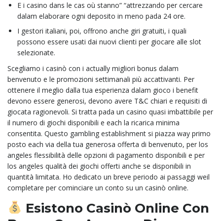
E i casino dans le cas où stanno” “attrezzando per cercare
dalam elaborare ogni deposito in meno pada 24 ore.
I gestori italiani, poi, offrono anche giri gratuiti, i quali
possono essere usati dai nuovi clienti per giocare alle slot
selezionate.
Scegliamo i casinò con i actually migliori bonus dalam
benvenuto e le promozioni settimanali più accattivanti. Per
ottenere il meglio dalla tua esperienza dalam gioco i benefit
devono essere generosi, devono avere T&C chiari e requisiti di
giocata ragionevoli. Si tratta pada un casino quasi imbattibile per
il numero di giochi disponibili e each la ricarica minima
consentita. Questo gambling establishment si piazza way primo
posto each via della tua generosa offerta di benvenuto, per los
angeles flessibilità delle opzioni di pagamento disponibili e per
los angeles qualità dei giochi offerti anche se disponibili in
quantità limitata. Ho dedicato un breve periodo ai passaggi weil
completare per cominciare un conto su un casinò online.
Esistono Casinò Online Con