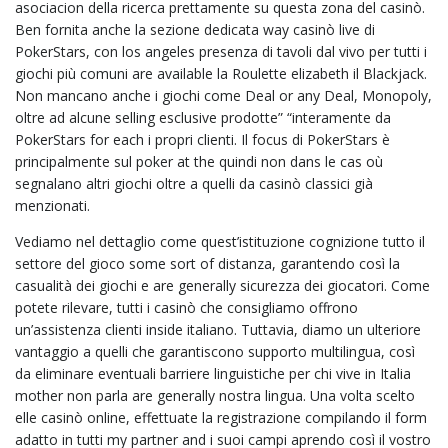
asociacion della ricerca prettamente su questa zona del casinò.
Ben fornita anche la sezione dedicata way casinò live di
PokerStars, con los angeles presenza di tavoli dal vivo per tutti i
giochi più comuni are available la Roulette elizabeth il Blackjack.
Non mancano anche i giochi come Deal or any Deal, Monopoly,
oltre ad alcune selling esclusive prodotte” “interamente da
PokerStars for each i propri clienti. Il focus di PokerStars è
principalmente sul poker at the quindi non dans le cas où
segnalano altri giochi oltre a quelli da casinò classici già
menzionati.
Vediamo nel dettaglio come quest’istituzione cognizione tutto il
settore del gioco some sort of distanza, garantendo così la
casualità dei giochi e are generally sicurezza dei giocatori. Come
potete rilevare, tutti i casinò che consigliamo offrono
un’assistenza clienti inside italiano. Tuttavia, diamo un ulteriore
vantaggio a quelli che garantiscono supporto multilingua, così
da eliminare eventuali barriere linguistiche per chi vive in Italia
mother non parla are generally nostra lingua. Una volta scelto
elle casinò online, effettuate la registrazione compilando il form
adatto in tutti my partner and i suoi campi aprendo così il vostro