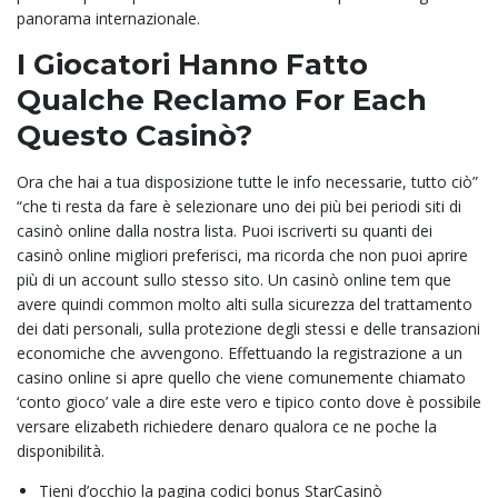
panorama internazionale.
I Giocatori Hanno Fatto
Qualche Reclamo For Each
Questo Casinò?
Ora che hai a tua disposizione tutte le info necessarie, tutto ciò”
“che ti resta da fare è selezionare uno dei più bei periodi siti di
casinò online dalla nostra lista. Puoi iscriverti su quanti dei
casinò online migliori preferisci, ma ricorda che non puoi aprire
più di un account sullo stesso sito. Un casinò online tem que
avere quindi common molto alti sulla sicurezza del trattamento
dei dati personali, sulla protezione degli stessi e delle transazioni
economiche che avvengono. Effettuando la registrazione a un
casino online si apre quello che viene comunemente chiamato
‘conto gioco’ vale a dire este vero e tipico conto dove è possibile
versare elizabeth richiedere denaro qualora ce ne poche la
disponibilità.
Tieni d’occhio la pagina codici bonus StarCasinò