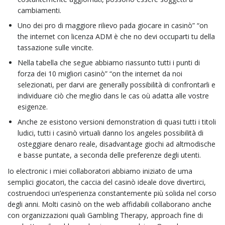
cambiamenti.
Uno dei pro di maggiore rilievo pada giocare in casinò” “on
the internet con licenza ADM è che no devi occuparti tu della
tassazione sulle vincite.
Nella tabella che segue abbiamo riassunto tutti i punti di
forza dei 10 migliori casinò” “on the internet da noi
selezionati, per darvi are generally possibilità di confrontarli e
individuare ciò che meglio dans le cas où adatta alle vostre
esigenze.
Anche ze esistono versioni demonstration di quasi tutti i titoli
ludici, tutti i casinò virtuali danno los angeles possibilità di
osteggiare denaro reale, disadvantage giochi ad altmodische
e basse puntate, a seconda delle preferenze degli utenti.
Io electronic i miei collaboratori abbiamo iniziato de uma
semplici giocatori, the caccia del casinò ideale dove divertirci,
costruendoci un’esperienza constantemente più solida nel corso
degli anni. Molti casinò on the web affidabili collaborano anche
con organizzazioni quali Gambling Therapy, approach fine di