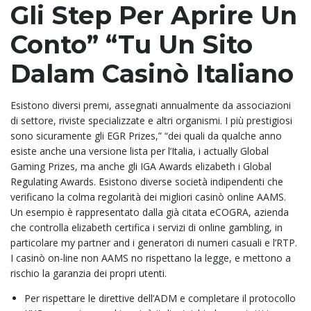
Gli Step Per Aprire Un
Conto” “Tu Un Sito
Dalam Casinò Italiano
Esistono diversi premi, assegnati annualmente da associazioni
di settore, riviste specializzate e altri organismi. I più prestigiosi
sono sicuramente gli EGR Prizes,” “dei quali da qualche anno
esiste anche una versione lista per l’Italia, i actually Global
Gaming Prizes, ma anche gli IGA Awards elizabeth i Global
Regulating Awards. Esistono diverse società indipendenti che
verificano la colma regolarità dei migliori casinò online AAMS.
Un esempio è rappresentato dalla già citata eCOGRA, azienda
che controlla elizabeth certifica i servizi di online gambling, in
particolare my partner and i generatori di numeri casuali e l’RTP.
I casinò on-line non AAMS no rispettano la legge, e mettono a
rischio la garanzia dei propri utenti.
Per rispettare le direttive dell’ADM e completare il protocollo