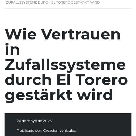
ZUFALLSSYSTEME DURCH EL TORERO GESTÄRKT WIRD
Wie Vertrauen
in
Zufallssysteme
durch El Torero
gestärkt wird
26 de mayo de 2025
Publicado por:
Creacion.vehiculos