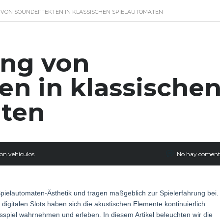
 VON SOUNDEFFEKTEN IN KLASSISCHEN SPIELAUTOMATEN
ung von
en in klassische
aten
on.vehiculos
No hay coment
Spielautomaten-Ästhetik und tragen maßgeblich zur Spielerfahrung bei.
gitalen Slots haben sich die akustischen Elemente kontinuierlich
ksspiel wahrnehmen und erleben. In diesem Artikel beleuchten wir die