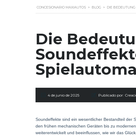
CONCESIONARIO MAXIAUTOS
>
BLOG
>
DIE BEDEUTUNG
Die Bedeut
Soundeffekt
Spielautom
4 de junio de 2025
Publicado por:
Creaci
Soundeffekte sind ein wesentlicher Bestandteil der 
den frühen mechanischen Geräten bis zu modernen di
weiterentwickelt und beeinflussen, wie wir das Glüc