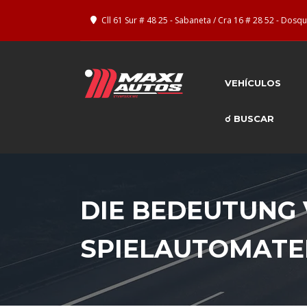
Cll 61 Sur # 48 25 - Sabaneta / Cra 16 # 28 52 - Dos
VEHÍCULOS
☌ BUSCAR
DIE BEDEUTUNG 
SPIELAUTOMATE