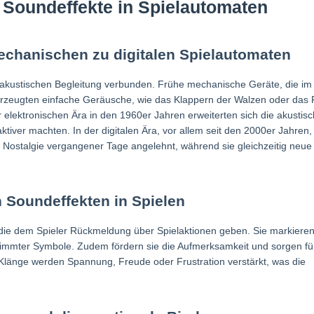
r Soundeffekte in Spielautomaten
mechanischen zu digitalen Spielautomaten
r akustischen Begleitung verbunden. Frühe mechanische Geräte, die im
 erzeugten einfache Geräusche, wie das Klappern der Walzen oder das
elektronischen Ära in den 1960er Jahren erweiterten sich die akustis
aktiver machten. In der digitalen Ära, vor allem seit den 2000er Jahren,
e Nostalgie vergangener Tage angelehnt, während sie gleichzeitig neue
 Soundeffekten in Spielen
 die dem Spieler Rückmeldung über Spielaktionen geben. Sie markiere
immter Symbole. Zudem fördern sie die Aufmerksamkeit und sorgen fü
Klänge werden Spannung, Freude oder Frustration verstärkt, was die