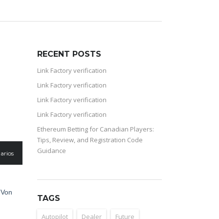
RECENT POSTS
Link Factory verification
n
Link Factory verification
Link Factory verification
Link Factory verification
Ethereum Betting for Canadian Players:
Tips, Review, and Registration Code
Guidance
arios
 Von
TAGS
Autopilot
Dealer
Future