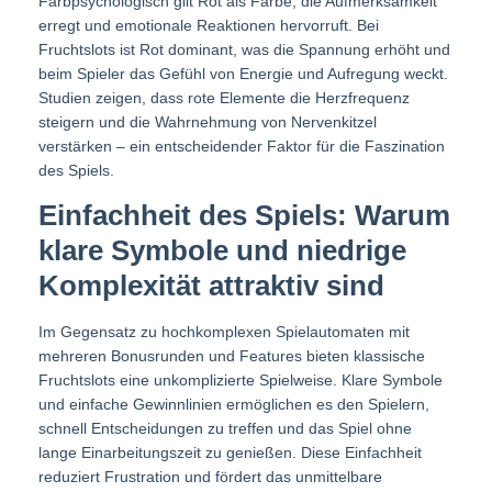
Farbpsychologisch gilt Rot als Farbe, die Aufmerksamkeit
erregt und emotionale Reaktionen hervorruft. Bei
Fruchtslots ist Rot dominant, was die Spannung erhöht und
beim Spieler das Gefühl von Energie und Aufregung weckt.
Studien zeigen, dass rote Elemente die Herzfrequenz
steigern und die Wahrnehmung von Nervenkitzel
verstärken – ein entscheidender Faktor für die Faszination
des Spiels.
Einfachheit des Spiels: Warum
klare Symbole und niedrige
Komplexität attraktiv sind
Im Gegensatz zu hochkomplexen Spielautomaten mit
mehreren Bonusrunden und Features bieten klassische
Fruchtslots eine unkomplizierte Spielweise. Klare Symbole
und einfache Gewinnlinien ermöglichen es den Spielern,
schnell Entscheidungen zu treffen und das Spiel ohne
lange Einarbeitungszeit zu genießen. Diese Einfachheit
reduziert Frustration und fördert das unmittelbare