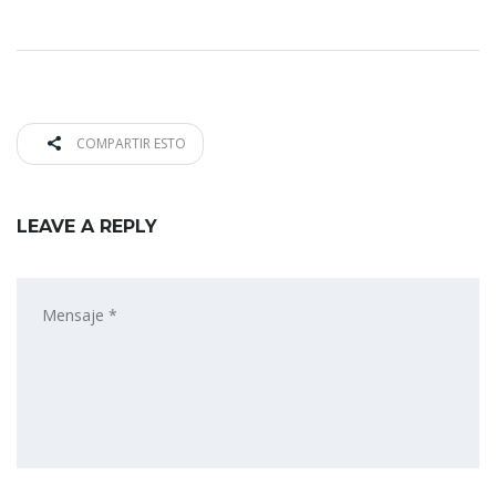
COMPARTIR ESTO
LEAVE A REPLY