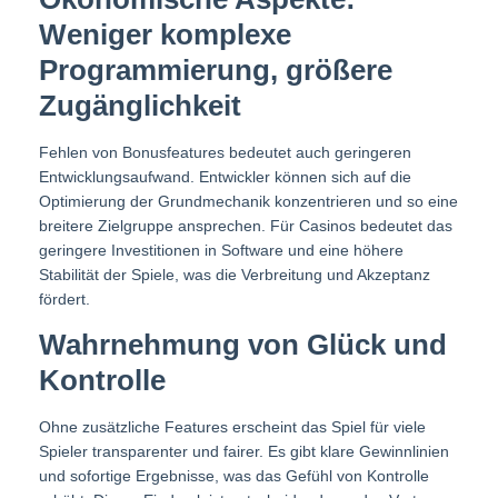
Weniger komplexe
Programmierung, größere
Zugänglichkeit
Fehlen von Bonusfeatures bedeutet auch geringeren
Entwicklungsaufwand. Entwickler können sich auf die
Optimierung der Grundmechanik konzentrieren und so eine
breitere Zielgruppe ansprechen. Für Casinos bedeutet das
geringere Investitionen in Software und eine höhere
Stabilität der Spiele, was die Verbreitung und Akzeptanz
fördert.
Wahrnehmung von Glück und
Kontrolle
Ohne zusätzliche Features erscheint das Spiel für viele
Spieler transparenter und fairer. Es gibt klare Gewinnlinien
und sofortige Ergebnisse, was das Gefühl von Kontrolle