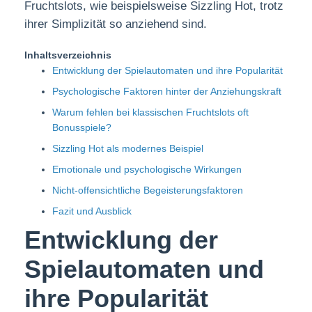
Fruchtslots, wie beispielsweise Sizzling Hot, trotz
ihrer Simplizität so anziehend sind.
Inhaltsverzeichnis
Entwicklung der Spielautomaten und ihre Popularität
Psychologische Faktoren hinter der Anziehungskraft
Warum fehlen bei klassischen Fruchtslots oft
Bonusspiele?
Sizzling Hot als modernes Beispiel
Emotionale und psychologische Wirkungen
Nicht-offensichtliche Begeisterungsfaktoren
Fazit und Ausblick
Entwicklung der
Spielautomaten und
ihre Popularität