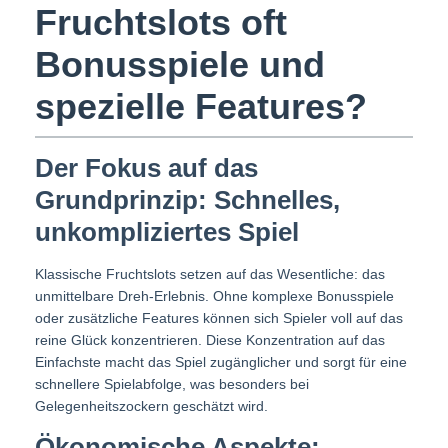
Fruchtslots oft
Bonusspiele und
spezielle Features?
Der Fokus auf das
Grundprinzip: Schnelles,
unkompliziertes Spiel
Klassische Fruchtslots setzen auf das Wesentliche: das
unmittelbare Dreh-Erlebnis. Ohne komplexe Bonusspiele
oder zusätzliche Features können sich Spieler voll auf das
reine Glück konzentrieren. Diese Konzentration auf das
Einfachste macht das Spiel zugänglicher und sorgt für eine
schnellere Spielabfolge, was besonders bei
Gelegenheitszockern geschätzt wird.
Ökonomische Aspekte: