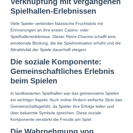
Verknüpfung mit vergangenen
Spielhallen-Erlebnissen
Viele Spieler verbinden klassische Fruchtslots mit
Erinnerungen an ihre ersten Casino- oder
Spielhallenerlebnisse. Dieser Retro-Charme schafft eine
emotionale Bindung, die die Spielmotivation erhöht und die
Attraktivität der Spiele dauerhaft steigert.
Die soziale Komponente:
Gemeinschaftliches Erlebnis
beim Spielen
In landbasierten Spielhallen war das gemeinsame Spielen
ein wichtiger Aspekt. Auch online fördern einfache Slots das
Gemeinschaftsgefühl, da Spieler ihre Erfolge teilen und
über bekannte Symbole sprechen. Diese soziale
Komponente verstärkt die Freude am Spiel.
Die Wahrnehmung von