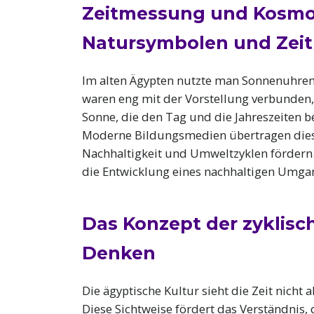
Zeitmessung und Kosmol
Natursymbolen und Zei
Im alten Ägypten nutzte man Sonnenuhren
waren eng mit der Vorstellung verbunden,
Sonne, die den Tag und die Jahreszeiten 
Moderne Bildungsmedien übertragen diese 
Nachhaltigkeit und Umweltzyklen fördern. 
die Entwicklung eines nachhaltigen Umga
Das Konzept der zyklisch
Denken
Die ägyptische Kultur sieht die Zeit nicht 
Diese Sichtweise fördert das Verständni