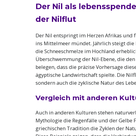
Der Nil als lebensspen
der Nilflut
Der Nil entspringt im Herzen Afrikas und 
ins Mittelmeer mündet. Jährlich steigt di
die Schneeschmelze im Hochland erheblich
Überschwemmung der Nil-Ebene, die den Bo
belegen, dass die präzise Vorhersage dieser
ägyptische Landwirtschaft spielte. Die Nil
sondern auch die zyklische Natur des Leben
Vergleich mit anderen Kul
Auch in anderen Kulturen stehen naturver
Mythologie die Regenfälle und der Gelbe F
griechischen Tradition die Zyklen der Nat