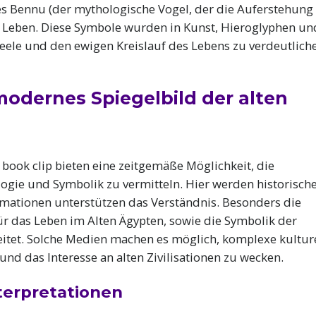
s Bennu (der mythologische Vogel, der die Auferstehung
ür Leben. Diese Symbole wurden in Kunst, Hieroglyphen un
eele und den ewigen Kreislauf des Lebens zu verdeutlich
odernes Spiegelbild der alten
ook clip bieten eine zeitgemäße Möglichkeit, die
ogie und Symbolik zu vermitteln. Hier werden historisch
nimationen unterstützen das Verständnis. Besonders die
für das Leben im Alten Ägypten, sowie die Symbolik der
itet. Solche Medien machen es möglich, komplexe kultur
 das Interesse an alten Zivilisationen zu wecken.
terpretationen