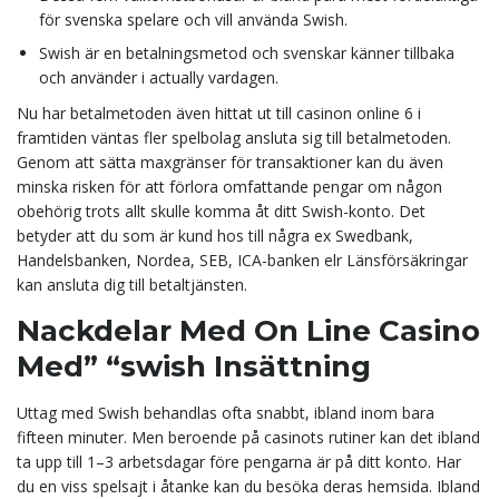
för svenska spelare och vill använda Swish.
Swish är en betalningsmetod och svenskar känner tillbaka
och använder i actually vardagen.
Nu har betalmetoden även hittat ut till casinon online 6 i
framtiden väntas fler spelbolag ansluta sig till betalmetoden.
Genom att sätta maxgränser för transaktioner kan du även
minska risken för att förlora omfattande pengar om någon
obehörig trots allt skulle komma åt ditt Swish-konto. Det
betyder att du som är kund hos till några ex Swedbank,
Handelsbanken, Nordea, SEB, ICA-banken elr Länsförsäkringar
kan ansluta dig till betaltjänsten.
Nackdelar Med On Line Casino
Med” “swish Insättning
Uttag med Swish behandlas ofta snabbt, ibland inom bara
fifteen minuter. Men beroende på casinots rutiner kan det ibland
ta upp till 1–3 arbetsdagar före pengarna är på ditt konto. Har
du en viss spelsajt i åtanke kan du besöka deras hemsida. Ibland