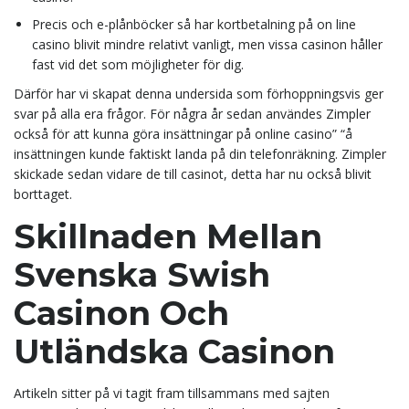
Precis och e-plånböcker så har kortbetalning på on line
casino blivit mindre relativt vanligt, men vissa casinon håller
fast vid det som möjligheter för dig.
Därför har vi skapat denna undersida som förhoppningsvis ger
svar på alla era frågor. För några år sedan användes Zimpler
också för att kunna göra insättningar på online casino” “å
insättningen kunde faktiskt landa på din telefonräkning. Zimpler
skickade sedan vidare de till casinot, detta har nu också blivit
borttaget.
Skillnaden Mellan
Svenska Swish
Casinon Och
Utländska Casinon
Artikeln sitter på vi tagit fram tillsammans med sajten