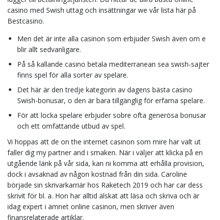
casino med Swish uttag och insättningar we vår lista här på
Bestcasino.
Men det är inte alla casinon som erbjuder Swish även om e
blir allt sedvanligare.
På så kallande casino betala mediterranean sea swish-sajter
finns spel för alla sorter av spelare.
Det här är den tredje kategorin av dagens bästa casino
Swish-bonusar, o den är bara tillgänglig för erfarna spelare.
För att locka spelare erbjuder sobre ofta generösa bonusar
och ett omfattande utbud av spel.
Vi hoppas att de on the internet casinon som mire har valt ut
faller dig my partner and i smaken. När i väljer att klicka på en
utgående länk på vår sida, kan ni komma att erhålla provision,
dock i avsaknad av någon kostnad från din sida. Caroline
började sin skrivarkarriär hos Raketech 2019 och har car dess
skrivit för bl. a. Hon har alltid älskat att läsa och skriva och är
idag expert i ämnet online casinon, men skriver även
finansrelaterade artiklar.