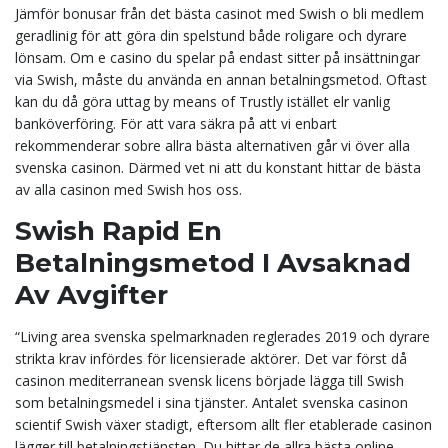
Jämför bonusar från det bästa casinot med Swish o bli medlem
geradlinig för att göra din spelstund både roligare och dyrare
lönsam. Om e casino du spelar på endast sitter på insättningar
via Swish, måste du använda en annan betalningsmetod. Oftast
kan du då göra uttag by means of Trustly istället elr vanlig
banköverföring. För att vara säkra på att vi enbart
rekommenderar sobre allra bästa alternativen går vi över alla
svenska casinon. Därmed vet ni att du konstant hittar de bästa
av alla casinon med Swish hos oss.
Swish Rapid En
Betalningsmetod I Avsaknad
Av Avgifter
“Living area svenska spelmarknaden reglerades 2019 och dyrare
strikta krav infördes för licensierade aktörer. Det var först då
casinon mediterranean svensk licens började lägga till Swish
som betalningsmedel i sina tjänster. Antalet svenska casinon
scientif Swish växer stadigt, eftersom allt fler etablerade casinon
lägger till betalningstjänsten. Du hittar de allra bästa online