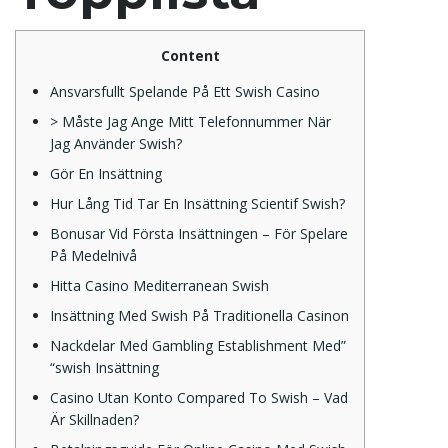
Content
Ansvarsfullt Spelande På Ett Swish Casino
> Måste Jag Ange Mitt Telefonnummer När
Jag Använder Swish?
Gör En Insättning
Hur Lång Tid Tar En Insättning Scientif Swish?
Bonusar Vid Första Insättningen – För Spelare
På Medelnivå
Hitta Casino Mediterranean Swish
Insättning Med Swish På Traditionella Casinon
Nackdelar Med Gambling Establishment Med”
“swish Insättning
Casino Utan Konto Compared To Swish – Vad
Är Skillnaden?