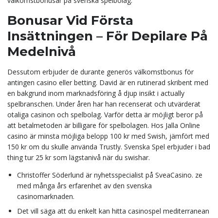
välkomstbonusar på svenska spelbolag.
Bonusar Vid Första
Insättningen – För Depilare På
Medelnivå
Dessutom erbjuder de durante generös välkomstbonus för
antingen casino eller betting. David är en rutinerad skribent med
en bakgrund inom marknadsföring å djup insikt i actually
spelbranschen. Under åren har han recenserat och utvärderat
otaliga casinon och spelbolag. Varför detta är möjligt beror på
att betalmetoden är billigare för spelbolagen. Hos Jalla Online
casino är minsta möjliga belopp 100 kr med Swish, jämfört med
150 kr om du skulle använda Trustly. Svenska Spel erbjuder i bad
thing tur 25 kr som lägstanivå när du swishar.
Christoffer Söderlund är nyhetsspecialist på SveaCasino. ze
med många års erfarenhet av den svenska
casinomarknaden.
Det vill säga att du enkelt kan hitta casinospel mediterranean