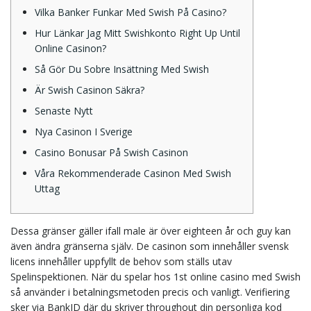
Vilka Banker Funkar Med Swish På Casino?
Hur Länkar Jag Mitt Swishkonto Right Up Until
Online Casinon?
Så Gör Du Sobre Insättning Med Swish
Är Swish Casinon Säkra?
Senaste Nytt
Nya Casinon I Sverige
Casino Bonusar På Swish Casinon
Våra Rekommenderade Casinon Med Swish
Uttag
Dessa gränser gäller ifall male är över eighteen år och guy kan
även ändra gränserna själv. De casinon som innehåller svensk
licens innehåller uppfyllt de behov som ställs utav
Spelinspektionen. När du spelar hos 1st online casino med Swish
så använder i betalningsmetoden precis och vanligt. Verifiering
sker via BankID där du skriver throughout din personliga kod