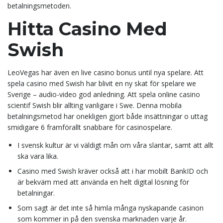
betalningsmetoden.
Hitta Casino Med
Swish
LeoVegas har även en live casino bonus until nya spelare. Att
spela casino med Swish har blivit en ny skat för spelare we
Sverige – audio-video god anledning. Att spela online casino
scientif Swish blir allting vanligare i Swe. Denna mobila
betalningsmetod har onekligen gjort både insättningar o uttag
smidigare 6 framförallt snabbare för casinospelare.
I svensk kultur är vi väldigt mån om våra slantar, samt att allt
ska vara lika.
Casino med Swish kräver också att i har mobilt BankID och
är bekväm med att använda en helt digital lösning för
betalningar.
Som sagt är det inte så himla många nyskapande casinon
som kommer in på den svenska marknaden varje år.