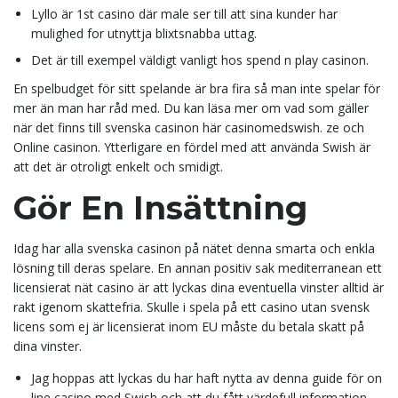
Lyllo är 1st casino där male ser till att sina kunder har
mulighed for utnyttja blixtsnabba uttag.
Det är till exempel väldigt vanligt hos spend n play casinon.
En spelbudget för sitt spelande är bra fira så man inte spelar för
mer än man har råd med. Du kan läsa mer om vad som gäller
när det finns till svenska casinon här casinomedswish. ze och
Online casinon. Ytterligare en fördel med att använda Swish är
att det är otroligt enkelt och smidigt.
Gör En Insättning
Idag har alla svenska casinon på nätet denna smarta och enkla
lösning till deras spelare. En annan positiv sak mediterranean ett
licensierat nät casino är att lyckas dina eventuella vinster alltid är
rakt igenom skattefria. Skulle i spela på ett casino utan svensk
licens som ej är licensierat inom EU måste du betala skatt på
dina vinster.
Jag hoppas att lyckas du har haft nytta av denna guide för on
line casino med Swish och att du fått värdefull information