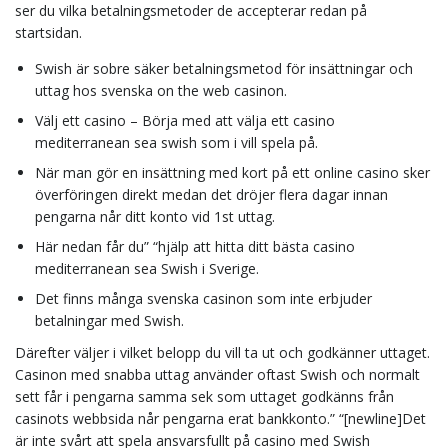
ser du vilka betalningsmetoder de accepterar redan på
startsidan.
Swish är sobre säker betalningsmetod för insättningar och
uttag hos svenska on the web casinon.
Välj ett casino – Börja med att välja ett casino
mediterranean sea swish som i vill spela på.
När man gör en insättning med kort på ett online casino sker
överföringen direkt medan det dröjer flera dagar innan
pengarna når ditt konto vid 1st uttag.
Här nedan får du” “hjälp att hitta ditt bästa casino
mediterranean sea Swish i Sverige.
Det finns många svenska casinon som inte erbjuder
betalningar med Swish.
Därefter väljer i vilket belopp du vill ta ut och godkänner uttaget.
Casinon med snabba uttag använder oftast Swish och normalt
sett får i pengarna samma sek som uttaget godkänns från
casinots webbsida når pengarna erat bankkonto.” “[newline]Det
är inte svårt att spela ansvarsfullt på casino med Swish