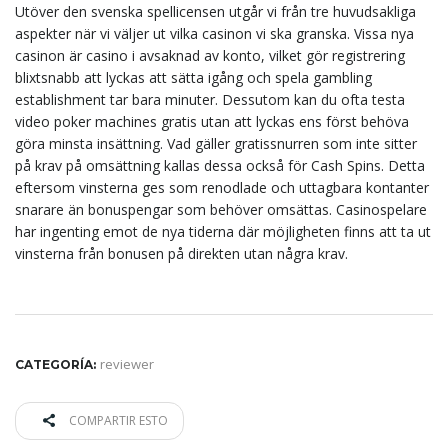
Utöver den svenska spellicensen utgår vi från tre huvudsakliga
aspekter när vi väljer ut vilka casinon vi ska granska. Vissa nya
casinon är casino i avsaknad av konto, vilket gör registrering
blixtsnabb att lyckas att sätta igång och spela gambling
establishment tar bara minuter. Dessutom kan du ofta testa
video poker machines gratis utan att lyckas ens först behöva
göra minsta insättning. Vad gäller gratissnurren som inte sitter
på krav på omsättning kallas dessa också för Cash Spins. Detta
eftersom vinsterna ges som renodlade och uttagbara kontanter
snarare än bonuspengar som behöver omsättas. Casinospelare
har ingenting emot de nya tiderna där möjligheten finns att ta ut
vinsterna från bonusen på direkten utan några krav.
reviewer
CATEGORÍA:
COMPARTIR ESTO