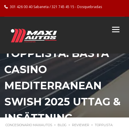
301 426 00 40 Sabaneta / 321 745 45 15 - Dosquebradas
TOPPLISTA: BÄSTA
CASINO
MEDITERRANEAN
SWISH 2025 UTTAG &
INSÄTTNING
CONCESIONARIO MAXIAUTOS
>
BLOG
>
REVIEWER
>
TOPPLISTA: