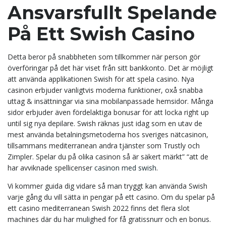
Ansvarsfullt Spelande
På Ett Swish Casino
Detta beror på snabbheten som tillkommer när person gör
överföringar på det här viset från sitt bankkonto. Det är möjligt
att använda applikationen Swish för att spela casino. Nya
casinon erbjuder vanligtvis moderna funktioner, oxå snabba
uttag & insättningar via sina mobilanpassade hemsidor. Många
sidor erbjuder även fördelaktiga bonusar för att locka right up
until sig nya depilare. Swish räknas just idag som en utav de
mest använda betalningsmetoderna hos sveriges nätcasinon,
tillsammans mediterranean andra tjänster som Trustly och
Zimpler. Spelar du på olika casinon så är säkert märkt” “att de
har avviknade spellicenser
casinon med swish
.
Vi kommer guida dig vidare så man tryggt kan använda Swish
varje gång du vill sätta in pengar på ett casino. Om du spelar på
ett casino mediterranean Swish 2022 finns det flera slot
machines där du har mulighed for få gratissnurr och en bonus.