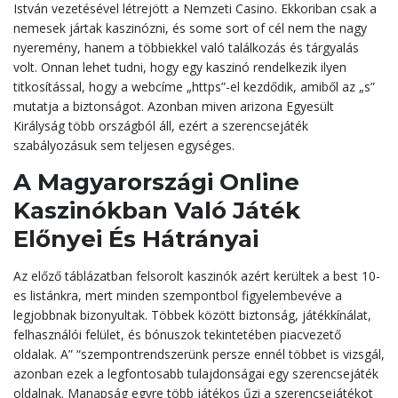
István vezetésével létrejött a Nemzeti Casino. Ekkoriban csak a
nemesek jártak kaszinózni, és some sort of cél nem the nagy
nyeremény, hanem a többiekkel való találkozás és tárgyalás
volt. Onnan lehet tudni, hogy egy kaszinó rendelkezik ilyen
titkosítással, hogy a webcíme „https”-el kezdődik, amiből az „s”
mutatja a biztonságot. Azonban miven arizona Egyesült
Királyság több országból áll, ezért a szerencsejáték
szabályozásuk sem teljesen egységes.
A Magyarországi Online
Kaszinókban Való Játék
Előnyei És Hátrányai
Az előző táblázatban felsorolt kaszinók azért kerültek a best 10-
es listánkra, mert minden szempontbol figyelembevéve a
legjobbnak bizonyultak. Többek között biztonság, játékkínálat,
felhasználói felület, és bónuszok tekintetében piacvezető
oldalak. A” “szempontrendszerünk persze ennél többet is vizsgál,
azonban ezek a legfontosabb tulajdonságai egy szerencsejáték
oldalnak. Manapság egyre több játékos űzi a szerencsejátékot