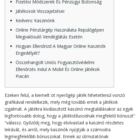
Fizetési Módszerek És Pénzügyi Biztonság
Játékosok Visszajelzései
Kedvenc Kaszinónk
Online Pénztárgép Használata Repülőgépen
Megvalósuló Vendéglátás Esetén
Hogyan Ellenőrizd A Magyar Online Kaszinók
Engedélyét?
Összehangolt Uniós Fogyasztóvédelmi
Ellenőrzés Indul A Mobil És Online Játékok
Piacán
Ezeken felül, a kiemelt öt nyerőgép játék hihetetlenül vonzó
grafikával rendelkezik, mely még tovább emeli a játékok
izgalmát. A játékra kiválasztott kaszinó megtalálásakor az egyik
legfontosabb dolog, hogy a játékstílusodnak megfelelő bónuszt”
“válassz. Győződj meg, hogy elolvastad a kaszinó részletes
leírását, és arról, mely kaszinók nyújtják a számodra
legmegfelelőbb bónuszokat. Ennek az útmutatónak