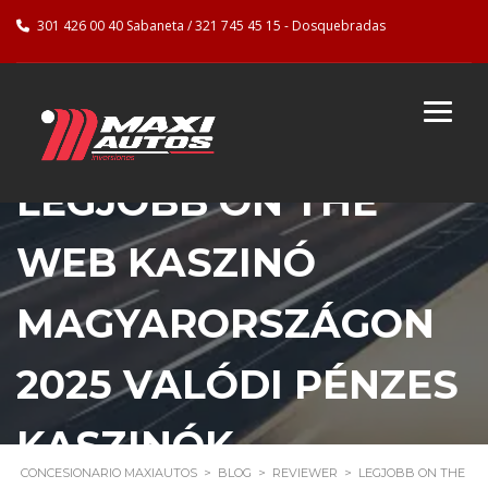
301 426 00 40 Sabaneta / 321 745 45 15 - Dosquebradas
LEGJOBB ON THE
WEB KASZINÓ
MAGYARORSZÁGON
2025 VALÓDI PÉNZES
KASZINÓK
CONCESIONARIO MAXIAUTOS
>
BLOG
>
REVIEWER
>
LEGJOBB ON THE