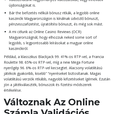
újdonságokat is.
Bár the befizetés nélküli bónusz ritkák, a legjobb online
kaszinók Magyarországon is kínálnak üdvözlő bónuszt,
pénzvisszafizetést, újratöltési bónuszt, és még sok mást.
A mi célunk az Online Casino Reviews (OCR)
Magyarországnál, hogy elhozzuk neked some sort of
legjobb, s legpontosabb leírásokat a magyar online
kaszinókról.
Például, a klasszikus Blackjack 99. 41%-os RTP-vel, a Francia
Roulette 98. 65%-os RTP-vel, míg a new Mega Fortune
nyerőgép 96. 6%-os RTP-vel kecsegtet. Alacsony volatilitású
játékok gyakoribb, kisebb” “nyeréseket biztosítanak. Magas
volatilitású verziók ritkább, nagyobb kifizetéseket ígérnek. Ezután
jön a játékválaszték, bónuszok és fizetési módszerek
értékelése.
Változnak Az Online
Számla Validációs