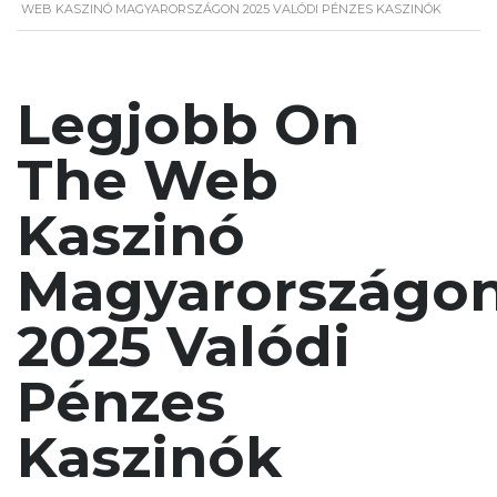
WEB KASZINÓ MAGYARORSZÁGON 2025 VALÓDI PÉNZES KASZINÓK
Legjobb On
The Web
Kaszinó
Magyarországo
2025 Valódi
Pénzes
Kaszinók