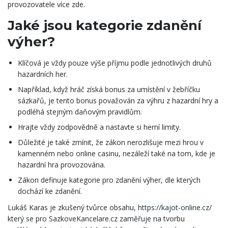
provozovatele více zde.
Jaké jsou kategorie zdanění
výher?
Klíčová je vždy pouze výše příjmu podle jednotlivých druhů
hazardních her.
Například, když hráč získá bonus za umístění v žebříčku
sázkařů, je tento bonus považován za výhru z hazardní hry a
podléhá stejným daňovým pravidlům.
Hrajte vždy zodpovědně a nastavte si herní limity.
Důležité je také zmínit, že zákon nerozlišuje mezi hrou v
kamenném nebo online casinu, nezáleží také na tom, kde je
hazardní hra provozována.
Zákon definuje kategorie pro zdanění výher, dle kterých
dochází ke zdanění.
Lukáš Karas je zkušený tvůrce obsahu,
https://kajot-online.cz/
který se pro SazkoveKancelare.cz zaměřuje na tvorbu