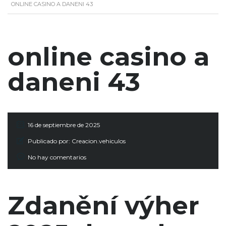
ONLINE CASINO A DANENI 43
online casino a
daneni 43
16 de septiembre de 2025
Publicado por:
Creacion.vehiculos
No hay comentarios
Zdanění výher