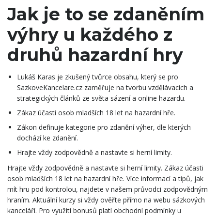
Jak je to se zdaněním
výhry u každého z
druhů hazardní hry
Lukáš Karas je zkušený tvůrce obsahu, který se pro
SazkoveKancelare.cz zaměřuje na tvorbu vzdělávacích a
strategických článků ze světa sázení a online hazardu.
Zákaz účasti osob mladších 18 let na hazardní hře.
Zákon definuje kategorie pro zdanění výher, dle kterých
dochází ke zdanění.
Hrajte vždy zodpovědně a nastavte si herní limity.
Hrajte vždy zodpovědně a nastavte si herní limity. Zákaz účasti
osob mladších 18 let na hazardní hře. Více informací a tipů, jak
mít hru pod kontrolou, najdete v našem průvodci zodpovědným
hraním. Aktuální kurzy si vždy ověřte přímo na webu sázkových
kanceláří. Pro využití bonusů platí obchodní podmínky u