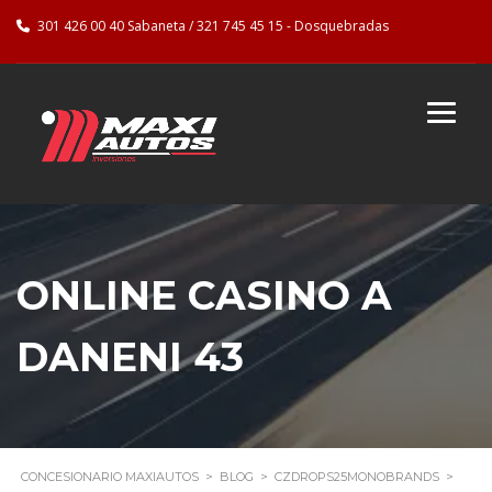
301 426 00 40 Sabaneta / 321 745 45 15 - Dosquebradas
ONLINE CASINO A
DANENI 43
CONCESIONARIO MAXIAUTOS
>
BLOG
>
CZDROPS25MONOBRANDS
>