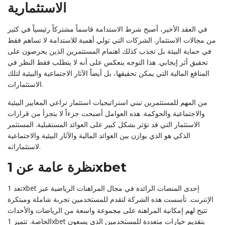
الاستثمارية
في العقد الأخير، أصبح شرط الاستدامة قاسماً مشتركاً رئيسياً في كثير
من مجالات الاستثمار. الشركات التي تولي أهمية للاستدامة لا تساهم فقط
في حماية البيئة بل تجذب كذلك اهتمام المستثمرين الذين يحرصون على
تحقيق أثر إيجابي. هذا التوجه ينعكس على أنه لا يتطلب فقط النظر في
المنافع المالية التي يمكن تحقيقها، بل أيضاً الآثار الاجتماعية والبيئية لتلك
الاستثمارات.
من المهم للمستثمرين تبني استراتيجيات استثمار تراعي المعايير البيئية
والاجتماعية والحوكمة. هذه العوامل أصبحت جزءاً لا يتجزأ من قرارات
الاستثمار التي قد تؤثر بشكل كبير على العوائد المستقبلية. المستثمر
الذكي هو الذي يوازن بين العوائد المالية والآثار البيئية والاجتماعية
لاستثماراته.
نظرة عامة عن 1xbet
تعد 1xbet إحدى المنصات الرائدة في مجال المراهنات الرياضية عبر
الإنترنت. تأسست هذه الشركة لتقدم للمستخدمين تجربة شاملة ومبتكرة
تتيح لهم إمكانية المراهنة على مجموعة واسعة من الرياضات والأحداث
الخاصة. تتميز 1xbet بتقديم خيارات متعددة للمستخدمين الذي يسعون