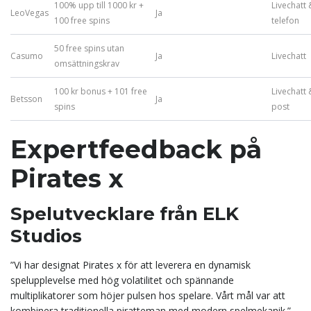
100% upp till 1000 kr +
Livechatt 
LeoVegas
Ja
100 free spins
telefon
50 free spins utan
Casumo
Ja
Livechatt
omsättningskrav
100 kr bonus + 101 free
Livechatt 
Betsson
Ja
spins
post
Expertfeedback på
Pirates x
Spelutvecklare från ELK
Studios
”Vi har designat Pirates x för att leverera en dynamisk
spelupplevelse med hög volatilitet och spännande
multiplikatorer som höjer pulsen hos spelare. Vårt mål var att
kombinera traditionella piratteman med modern spelmekanik.” –