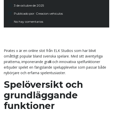
3 de octubre de 2025
Publicado por:
Creacion.vehiculos
No hay comentarios
Pirates x är en online slot från ELK Studios som har blivit
omåttligt populär bland svenska spelare. Med sitt äventyrliga
pirattema‚ imponerande grafik och innovativa spelfunktioner
erbjuder spelet en fängslande spelupplevelse som passar både
nybörjare och erfarna spelentusiaster.
Spelöversikt och
grundläggande
funktioner