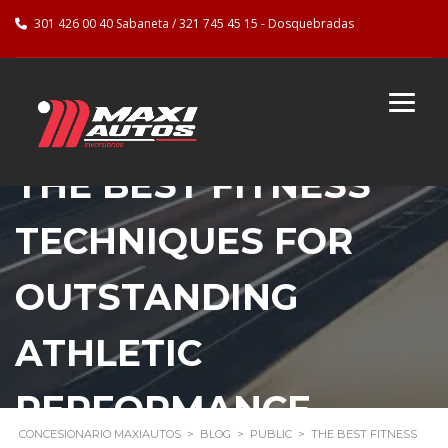
301 426 00 40 Sabaneta / 321 745 45 15 - Dosquebradas
THE BEST FITNESS
TECHNIQUES FOR
OUTSTANDING
ATHLETIC
PERFORMANCE.
CONCESIONARIO MAXIAUTOS
>
BLOG
>
PUBLIC
>
THE BEST FITNESS