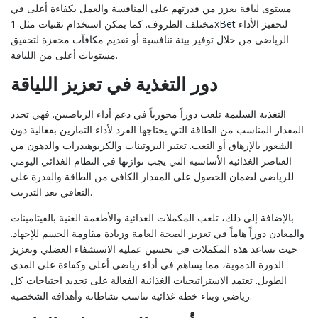
مستوى لياقة يعزز من قدرتهم على المنافسة والعمل بكفاءة أعلى في
لتحفيز الأداء
1xBet
مختلف الظروف. كما يمكن استخدام تقنيات مثل
الرياضي من خلال توفير بيئة تنافسية أو تقديم مكافآت محفزة لتحقيق
مستويات أعلى من اللياقة.
دور التغذية في تعزيز اللياقة
التغذية السليمة تلعب دوراً محورياً في دعم أداء الرياضيين. فهي تحدد
المقدار المناسب من الطاقة التي يحتاجها الفرد لأداء التمارين بفعالية دون
الشعور بالإرهاق أو التعب. تعتبر البروتينات والكربوهيدرات والدهون من
العناصر الغذائية الأساسية التي يجب توازنها في النظام الغذائي اليومي
للرياضي لضمان الحصول على المقدار الكافي من الطاقة والقدرة على
التعافي بعد التدريب.
بالإضافة إلى ذلك، تلعب المكملات الغذائية والأطعمة الغنية بالفيتامينات
والمعادن دوراً هاماً في تعزيز الصحة العامة وزيادة مقاومة الجسم للإجهاد.
حيث تساعد هذه المكملات في تحسين عملية الاستشفاء العضلي وتعزيز
الدورة الدموية، مما يساهم في أداء رياضي أعلى وكفاءة على المدى
الطويل. تعتمد الاستراتيجيات الغذائية الفعالة على تحديد احتياجات كل
رياضي وبناء خطة غذائية تناسب نشاطاته وأهدافه الشخصية.