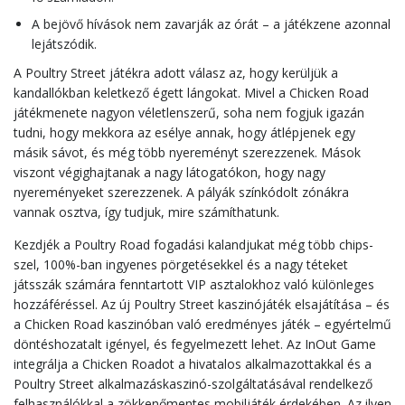
A bejövő hívások nem zavarják az órát – a játékzene azonnal
lejátszódik.
A Poultry Street játékra adott válasz az, hogy kerüljük a
kandallókban keletkező égett lángokat. Mivel a Chicken Road
játékmenete nagyon véletlenszerű, soha nem fogjuk igazán
tudni, hogy mekkora az esélye annak, hogy átlépjenek egy
másik sávot, és még több nyereményt szerezzenek. Mások
viszont végighajtanak a nagy látogatókon, hogy nagy
nyereményeket szerezzenek. A pályák színkódolt zónákra
vannak osztva, így tudjuk, mire számíthatunk.
Kezdjék a Poultry Road fogadási kalandjukat még több chips-
szel, 100%-ban ingyenes pörgetésekkel és a nagy téteket
játsszák számára fenntartott VIP asztalokhoz való különleges
hozzáféréssel. Az új Poultry Street kaszinójáték elsajátítása – és
a Chicken Road kaszinóban való eredményes játék – egyértelmű
döntéshozatalt igényel, és fegyelmezett lehet. Az InOut Game
integrálja a Chicken Roadot a hivatalos alkalmazottakkal és a
Poultry Street alkalmazáskaszinó-szolgáltatásával rendelkező
felhasználókkal a zökkenőmentes mobiljáték érdekében. Az ilyen