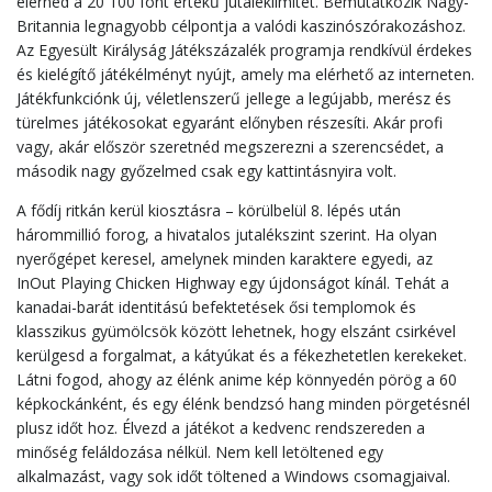
elérnéd a 20 100 font értékű jutaléklimitet. Bemutatkozik Nagy-
Britannia legnagyobb célpontja a valódi kaszinószórakozáshoz.
Az Egyesült Királyság Játékszázalék programja rendkívül érdekes
és kielégítő játékélményt nyújt, amely ma elérhető az interneten.
Játékfunkciónk új, véletlenszerű jellege a legújabb, merész és
türelmes játékosokat egyaránt előnyben részesíti. Akár profi
vagy, akár először szeretnéd megszerezni a szerencsédet, a
második nagy győzelmed csak egy kattintásnyira volt.
A fődíj ritkán kerül kiosztásra – körülbelül 8. lépés után
hárommillió forog, a hivatalos jutalékszint szerint. Ha olyan
nyerőgépet keresel, amelynek minden karaktere egyedi, az
InOut Playing Chicken Highway egy újdonságot kínál. Tehát a
kanadai-barát identitású befektetések ősi templomok és
klasszikus gyümölcsök között lehetnek, hogy elszánt csirkével
kerülgesd a forgalmat, a kátyúkat és a fékezhetetlen kerekeket.
Látni fogod, ahogy az élénk anime kép könnyedén pörög a 60
képkockánként, és egy élénk bendzsó hang minden pörgetésnél
plusz időt hoz. Élvezd a játékot a kedvenc rendszereden a
minőség feláldozása nélkül. Nem kell letöltened egy
alkalmazást, vagy sok időt töltened a Windows csomagjaival.