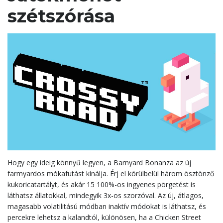
szétszórása
Hogy egy ideig könnyű legyen, a Barnyard Bonanza az új
farmyardos mókafutást kínálja. Érj el körülbelül három ösztönző
kukoricatartályt, és akár 15 100%-os ingyenes pörgetést is
láthatsz állatokkal, mindegyik 3x-os szorzóval. Az új, átlagos,
magasabb volatilitású módban inaktív módokat is láthatsz, és
percekre lehetsz a kalandtól, különösen, ha a Chicken Street