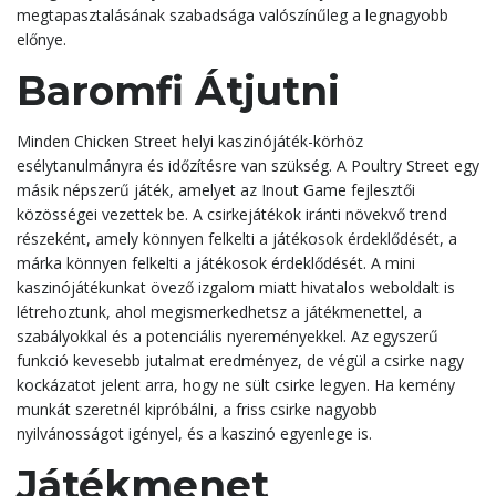
megtapasztalásának szabadsága valószínűleg a legnagyobb
előnye.
Baromfi Átjutni
Minden Chicken Street helyi kaszinójáték-körhöz
esélytanulmányra és időzítésre van szükség. A Poultry Street egy
másik népszerű játék, amelyet az Inout Game fejlesztői
közösségei vezettek be. A csirkejátékok iránti növekvő trend
részeként, amely könnyen felkelti a játékosok érdeklődését, a
márka könnyen felkelti a játékosok érdeklődését. A mini
kaszinójátékunkat övező izgalom miatt hivatalos weboldalt is
létrehoztunk, ahol megismerkedhetsz a játékmenettel, a
szabályokkal és a potenciális nyereményekkel. Az egyszerű
funkció kevesebb jutalmat eredményez, de végül a csirke nagy
kockázatot jelent arra, hogy ne sült csirke legyen. Ha kemény
munkát szeretnél kipróbálni, a friss csirke nagyobb
nyilvánosságot igényel, és a kaszinó egyenlege is.
Játékmenet