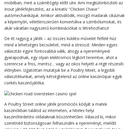
mobilban, mint a számítógép előtt ülni. Ami megkülönbözteti az
Inout játékfejlesztést, az a kreatív "Chicken Chase"
autómechanikájuk. Amikor aktiválódik, mozgó madarak cikáznak
a képernyőn, véletlenszerűen konvertálva a szimbólumokat, és
akár váratlan nagyszerű kombinációkat is létrehozhatsz!
De itt ragyog a játék – az összes küldési művelet felfelé húz
mind a lehetséges becsületet, mind a stresszt. Minden egyes
választás egyre fontosabbá válik, ahogy a nyereményeid
gyarapodnak, egy olyan elektromos légkört teremtve, ahol a
szerencse a friss, merész… vagy az okos helyett a régit részesíti
előnyben. Izgatottan mutatjuk be a Poultry Mixet, a legjobb
választékunkat, amely kétségtelenül az online kaszinóipar egyik
csirkés kaszinójátéka.
A Poultry Street online játék promóciós kódját a matek
kaszinókban találod az interneten, a hiteles helyi
kaszinóhirdetési oldalaknak köszönhetően. Válaszd ki, mikor
szeretnéd biztonságosan felhasználni a nyereményt, mielőtt