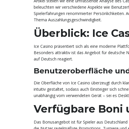
Artikel stellen wir eine umfassende Analyse des Cas
beleuchten wir verschiedene Aspekte wie Benutzer
Spielerfahrungen renommierter Persönlichkeiten. 
Thema Auszahlungsgeschwindigkeit.
Überblick: Ice Ca
Ice Casino präsentiert sich als eine moderne Plat
Besonders attraktiv ist das Angebot für deutsche N
auf Deutsch reagiert.
Benutzeroberfläche und
Die Oberfläche von Ice Casino überzeugt durch kl
intuitiv gestaltet, sodass auch Einsteiger sich schne
unabhängig vom verwendeten Gerät – sei es Deskt
Verfügbare Boni 
Das Bonusangebot ist für Spieler aus Deutschlan
die Nutzer regelmäßige Promotions, Turniere und e