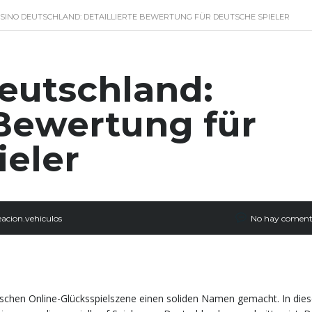
ASINO DEUTSCHLAND: DETAILLIERTE BEWERTUNG FÜR DEUTSCHE SPIELER
Deutschland:
 Bewertung für
ieler
acion.vehiculos
No hay coment
eutschen Online-Glücksspielszene einen soliden Namen gemacht. In di