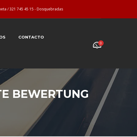
neta / 321 745 45 15 - Dosquebradas
OS
CONTACTO
0
RTE BEWERTUNG