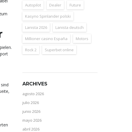
Dabei
Autopilot
Dealer
Future
e
 zum
Kasyno Spinlander polski
Lanista 2026
Lanista deutsch
r
Millioner casino España
Motors
ielen.
Rock 2
Superbet online
pport
ARCHIVES
 sind
seite,
agosto 2026
julio 2026
junio 2026
mayo 2026
rten
abril 2026