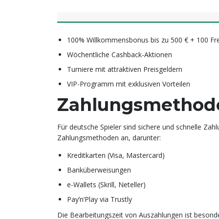
100% Willkommensbonus bis zu 500 € + 100 Fre
Wöchentliche Cashback-Aktionen
Turniere mit attraktiven Preisgeldern
VIP-Programm mit exklusiven Vorteilen
Zahlungsmethod
Für deutsche Spieler sind sichere und schnelle Zahl
Zahlungsmethoden an, darunter:
Kreditkarten (Visa, Mastercard)
Banküberweisungen
e-Wallets (Skrill, Neteller)
Pay’n’Play via Trustly
Die Bearbeitungszeit von Auszahlungen ist besonder