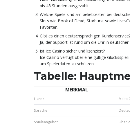
bis 48 Stunden ausgezahlt.
Welche Spiele sind am beliebtesten bei deutsche
Slots wie Book of Dead, Starburst sowie Live-C
Favoriten.
Gibt es einen deutschsprachigen Kundenservice
Ja, der Support ist rund um die Uhr in deutscher
Ist Ice Casino sicher und lizenziert?
Ice Casino verfügt über eine gültige Glücksspie
um Spielerdaten zu schützen.
Tabelle: Hauptme
MERKMAL
Lizenz
Malta 
Sprache
Deutsc
Spieleangebot
Über 2.