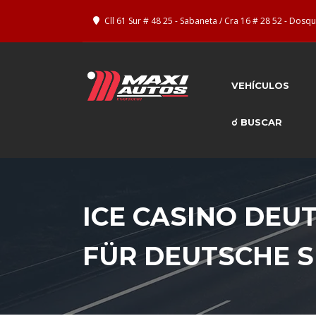
Cll 61 Sur # 48 25 - Sabaneta / Cra 16 # 28 52 - Dos
VEHÍCULOS
☌ BUSCAR
ICE CASINO DEU
FÜR DEUTSCHE S