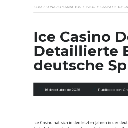
CONCESIONARIO MAXIAUTOS
>
BLOG
>
CASINO
>
ICE C
Ice Casino 
Detaillierte
deutsche Sp
16 de octubre de 2025
Publicado por:
Cre
Ice Casino hat sich in den letzten Jahren in der d