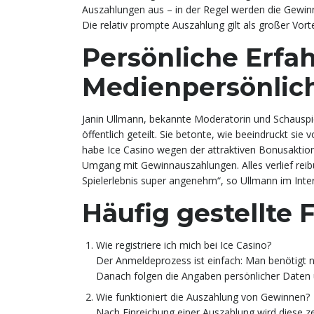
Auszahlungen aus – in der Regel werden die Gewinn
Die relativ prompte Auszahlung gilt als großer Vort
Persönliche Erfa
Medienpersönlic
Janin Ullmann, bekannte Moderatorin und Schauspiel
öffentlich geteilt. Sie betonte, wie beeindruckt si
habe Ice Casino wegen der attraktiven Bonusaktion
Umgang mit Gewinnauszahlungen. Alles verlief rei
Spielerlebnis super angenehm“, so Ullmann im Inte
Häufig gestellte 
Wie registriere ich mich bei Ice Casino?
Der Anmeldeprozess ist einfach: Man benötigt n
Danach folgen die Angaben persönlicher Daten un
Wie funktioniert die Auszahlung von Gewinnen?
Nach Einreichung einer Auszahlung wird diese z