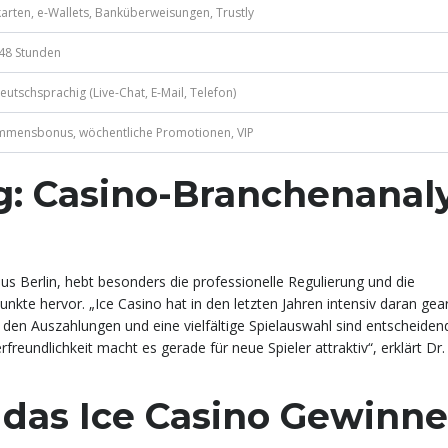
karten, e-Wallets, Banküberweisungen, Trustly
 48 Stunden
eutschsprachig (Live-Chat, E-Mail, Telefon)
mmensbonus, wöchentliche Promotionen, VIP
: Casino-Branchenanal
 Berlin, hebt besonders die professionelle Regulierung und die
kte hervor. „Ice Casino hat in den letzten Jahren intensiv daran gear
den Auszahlungen und eine vielfältige Spielauswahl sind entscheiden
freundlichkeit macht es gerade für neue Spieler attraktiv“, erklärt Dr.
t das Ice Casino Gewinne