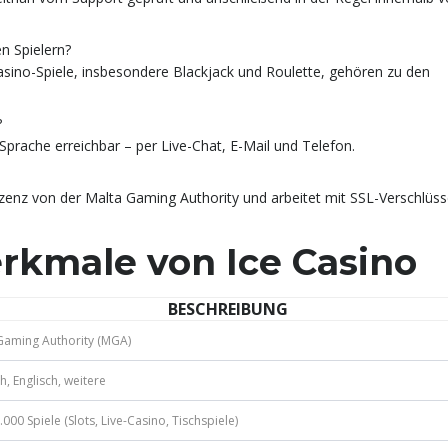
n Spielern?
asino-Spiele, insbesondere Blackjack und Roulette, gehören zu den
?
 Sprache erreichbar – per Live-Chat, E-Mail und Telefon.
llizenz von der Malta Gaming Authority und arbeitet mit SSL-Verschlüss
rkmale von Ice Casino
BESCHREIBUNG
Gaming Authority (MGA)
h, Englisch, weitere
000 Spiele (Slots, Live-Casino, Tischspiele)