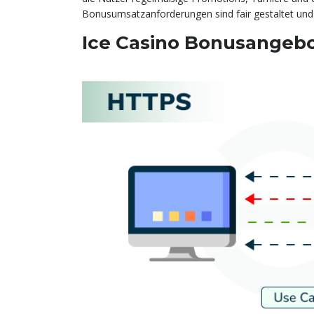
Bonusumsatzanforderungen sind fair gestaltet und
Ice Casino Bonusangebo