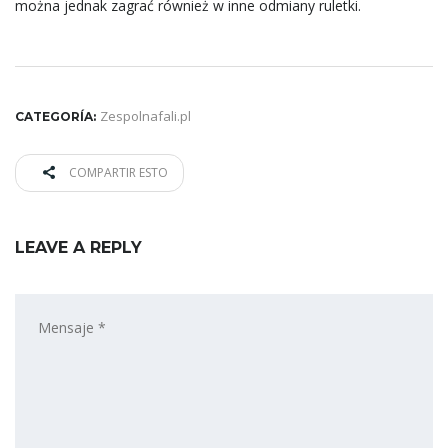
można jednak zagrać również w inne odmiany ruletki.
Zespolnafali.pl
CATEGORÍA:
COMPARTIR ESTO
LEAVE A REPLY