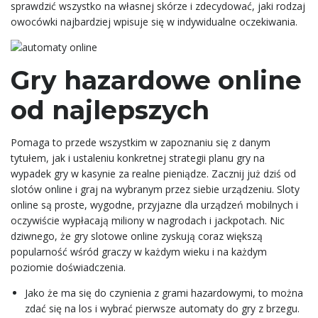
sprawdzić wszystko na własnej skórze i zdecydować, jaki rodzaj
owocówki najbardziej wpisuje się w indywidualne oczekiwania.
Gry hazardowe online
od najlepszych
Pomaga to przede wszystkim w zapoznaniu się z danym
tytułem, jak i ustaleniu konkretnej strategii planu gry na
wypadek gry w kasynie za realne pieniądze. Zacznij już dziś od
slotów online i graj na wybranym przez siebie urządzeniu. Sloty
online są proste, wygodne, przyjazne dla urządzeń mobilnych i
oczywiście wypłacają miliony w nagrodach i jackpotach. Nic
dziwnego, że gry slotowe online zyskują coraz większą
popularność wśród graczy w każdym wieku i na każdym
poziomie doświadczenia.
Jako że ma się do czynienia z grami hazardowymi, to można
zdać się na los i wybrać pierwsze automaty do gry z brzegu.