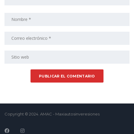
Copyright © 2024. AMAC - Maxiautosinveresiones