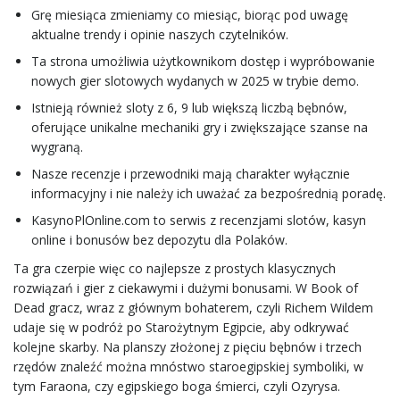
Grę miesiąca zmieniamy co miesiąc, biorąc pod uwagę
aktualne trendy i opinie naszych czytelników.
Ta strona umożliwia użytkownikom dostęp i wypróbowanie
nowych gier slotowych wydanych w 2025 w trybie demo.
Istnieją również sloty z 6, 9 lub większą liczbą bębnów,
oferujące unikalne mechaniki gry i zwiększające szanse na
wygraną.
Nasze recenzje i przewodniki mają charakter wyłącznie
informacyjny i nie należy ich uważać za bezpośrednią poradę.
KasynoPlOnline.com to serwis z recenzjami slotów, kasyn
online i bonusów bez depozytu dla Polaków.
Ta gra czerpie więc co najlepsze z prostych klasycznych
rozwiązań i gier z ciekawymi i dużymi bonusami. W Book of
Dead gracz, wraz z głównym bohaterem, czyli Richem Wildem
udaje się w podróż po Starożytnym Egipcie, aby odkrywać
kolejne skarby. Na planszy złożonej z pięciu bębnów i trzech
rzędów znaleźć można mnóstwo staroegipskiej symboliki, w
tym Faraona, czy egipskiego boga śmierci, czyli Ozyrysa.