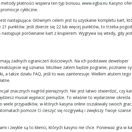
ie metody płatności wspiera ten typ bonusu.
www.egba.eu
Kasyno ofer
romocje cykliczne.
st następująca. Głównym celem jest tu uzyskanie kompletu kart, kt
1 punktów. Jeśli zbierze się 22 lub więcej punktów, to trzeba pogodz
o następuje porównanie kart z krupierem. Wygrywa się wtedy, gdy jest
ie mają żadnych ograniczeń ilościowych. Na ich podstawie deweloper
realizujecie wg uznania. Możliwe zatem będzie pogranie, poznanie sy
a także działu FAQ, jeśli to was zainteresuje. Wielkim atutem tego
łatne.
jał znacznych nagród pieniężnych. Nie jest łatwo stwierdzić, czy ka
ędziesz musiał wypłacić pieniądze. To właśnie to wydarzenie określa
o wiele przypadków, w których kasyna online oszukiwały swoich grac
omatach pomoże Ci cieszyć się rozgrywką i zwiększy Twoje szanse
i i zwykle są to klienci, których kasyno nie chce. Ponieważ gra w k