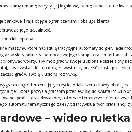
rawdzamy renomę witryny, jej legalność, ofertę i inne istotne kwesti
bankowe, kraje objęte ograniczeniami i obsługę klienta.
prawdzić jego aktualność.
tfona lub laptopa.
alne maszyny, które naśladują tradycyjne automaty do gier, jakie mo
grać w sloty online za pomocą swojego komputera, smartfona lub ta
z dokonywać wpłaty, aby móc grać w swoje ulubione Polskie sloty bez
 Tutaj, aby uzyskać dostęp do gier, wystarczy przejść prostą procedurę
i zacząć grać w swoją ulubioną rozrywkę.
wygrania nagród zmieniających życie, dzięki czemu każdy obrót jest 
oria gier, która pozwala graczom przenieść się do świata ich ulubio
awansowanej grafice oraz dźwiękom, automaty tematyczne oferują wyją
ego automatu tematycznego zależy od indywidualnych preferencji gr
ardowe – wideo ruletka
mboli, która jest szczegółowo opisana w tabeli wypłat. Twórcy wyzna