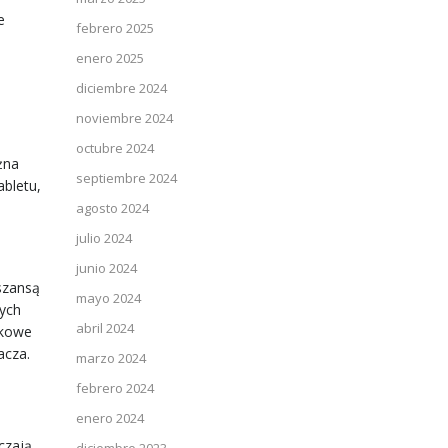
e
febrero 2025
enero 2025
diciembre 2024
noviembre 2024
octubre 2024
żna
septiembre 2024
bletu,
agosto 2024
julio 2024
junio 2024
szansą
mayo 2024
nych
abril 2024
tkowe
acza.
marzo 2024
febrero 2024
enero 2024
czają