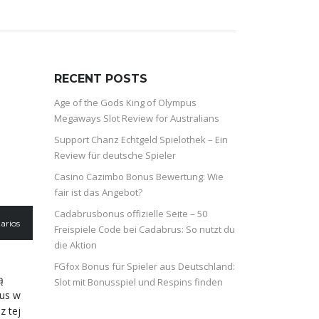
RECENT POSTS
Age of the Gods King of Olympus
Megaways Slot Review for Australians
Support Chanz Echtgeld Spielothek – Ein
Review für deutsche Spieler
Casino Cazimbo Bonus Bewertung: Wie
fair ist das Angebot?
Cadabrusbonus offizielle Seite – 50
arios
Freispiele Code bei Cadabrus: So nutzt du
die Aktion
FGfox Bonus für Spieler aus Deutschland:
ą
Slot mit Bonusspiel und Respins finden
nus w
z tej