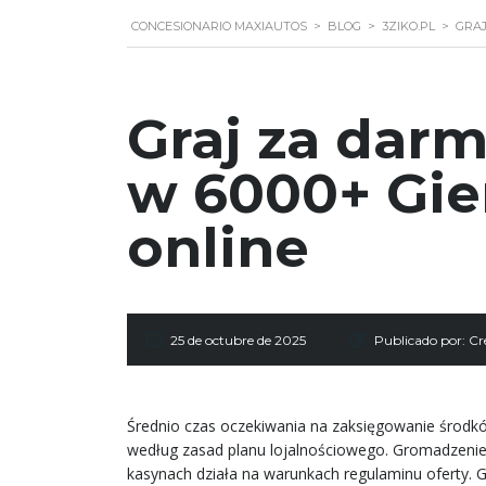
CONCESIONARIO MAXIAUTOS
>
BLOG
>
3ZIKO.PL
>
GRAJ
Graj za darm
w 6000+ Gie
online
25 de octubre de 2025
Publicado por:
Cr
Średnio czas oczekiwania na zaksięgowanie środków
według zasad planu lojalnościowego. Gromadzeni
kasynach działa na warunkach regulaminu oferty. G