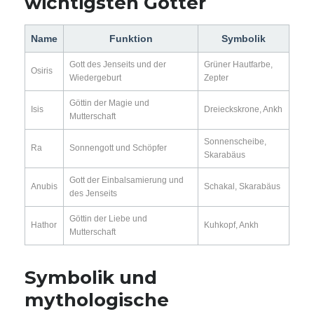
wichtigsten Götter
Name
Funktion
Symbolik
Gott des Jenseits und der
Grüner Hautfarbe,
Osiris
Wiedergeburt
Zepter
Göttin der Magie und
Isis
Dreieckskrone, Ankh
Mutterschaft
Sonnenscheibe,
Ra
Sonnengott und Schöpfer
Skarabäus
Gott der Einbalsamierung und
Anubis
Schakal, Skarabäus
des Jenseits
Göttin der Liebe und
Hathor
Kuhkopf, Ankh
Mutterschaft
Symbolik und
mythologische