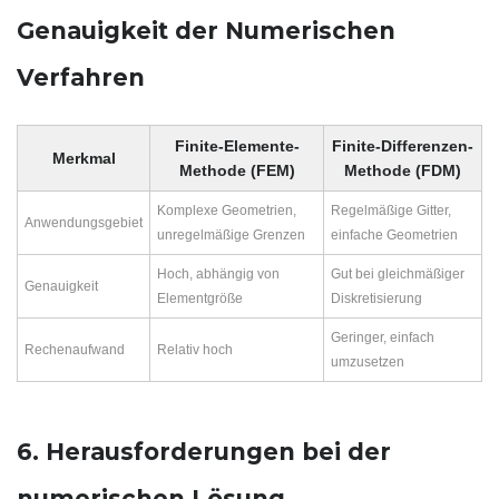
Genauigkeit der Numerischen
Verfahren
Finite-Elemente-
Finite-Differenzen-
Merkmal
Methode (FEM)
Methode (FDM)
Komplexe Geometrien,
Regelmäßige Gitter,
Anwendungsgebiet
unregelmäßige Grenzen
einfache Geometrien
Hoch, abhängig von
Gut bei gleichmäßiger
Genauigkeit
Elementgröße
Diskretisierung
Geringer, einfach
Rechenaufwand
Relativ hoch
umzusetzen
6. Herausforderungen bei der
numerischen Lösung