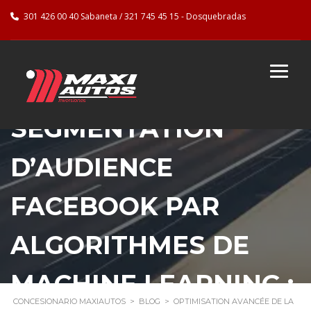
301 426 00 40 Sabaneta / 321 745 45 15 - Dosquebradas
OPTIMISATION
AVANCÉE DE LA
SEGMENTATION
D’AUDIENCE
FACEBOOK PAR
ALGORITHMES DE
MACHINE LEARNING :
CONCESIONARIO MAXIAUTOS
>
BLOG
>
OPTIMISATION AVANCÉE DE LA