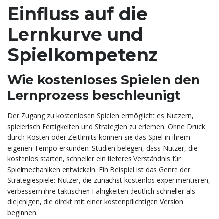
Einfluss auf die
Lernkurve und
Spielkompetenz
Wie kostenloses Spielen den
Lernprozess beschleunigt
Der Zugang zu kostenlosen Spielen ermöglicht es Nutzern,
spielerisch Fertigkeiten und Strategien zu erlernen. Ohne Druck
durch Kosten oder Zeitlimits können sie das Spiel in ihrem
eigenen Tempo erkunden. Studien belegen, dass Nutzer, die
kostenlos starten, schneller ein tieferes Verständnis für
Spielmechaniken entwickeln. Ein Beispiel ist das Genre der
Strategiespiele: Nutzer, die zunächst kostenlos experimentieren,
verbessern ihre taktischen Fähigkeiten deutlich schneller als
diejenigen, die direkt mit einer kostenpflichtigen Version
beginnen.