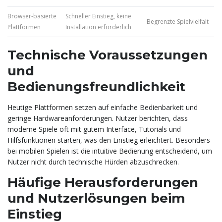
Browser-basierte
Schneller Einstieg, keine
Begrenzte Spielvielfalt
Plattformen
Installation erforderlich
Technische Voraussetzungen
und
Bedienungsfreundlichkeit
Heutige Plattformen setzen auf einfache Bedienbarkeit und
geringe Hardwareanforderungen. Nutzer berichten, dass
moderne Spiele oft mit gutem Interface, Tutorials und
Hilfsfunktionen starten, was den Einstieg erleichtert. Besonders
bei mobilen Spielen ist die intuitive Bedienung entscheidend, um
Nutzer nicht durch technische Hürden abzuschrecken.
Häufige Herausforderungen
und Nutzerlösungen beim
Einstieg